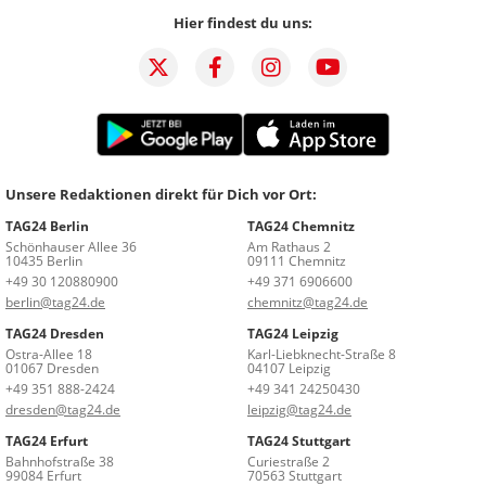
Hier findest du uns:
Unsere Redaktionen direkt für Dich vor Ort:
TAG24 Berlin
TAG24 Chemnitz
Schönhauser Allee 36
Am Rathaus 2
10435 Berlin
09111 Chemnitz
+49 30 120880900
+49 371 6906600
berlin@tag24.de
chemnitz@tag24.de
TAG24 Dresden
TAG24 Leipzig
Ostra-Allee 18
Karl-Liebknecht-Straße 8
01067 Dresden
04107 Leipzig
+49 351 888-2424
+49 341 24250430
dresden@tag24.de
leipzig@tag24.de
TAG24 Erfurt
TAG24 Stuttgart
Bahnhofstraße 38
Curiestraße 2
99084 Erfurt
70563 Stuttgart