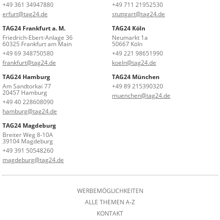
+49 361 34947880
+49 711 21952530
erfurt@tag24.de
stuttgart@tag24.de
TAG24 Frankfurt a. M.
TAG24 Köln
Friedrich-Ebert-Anlage 36
Neumarkt 1a
60325 Frankfurt am Main
50667 Köln
+49 69 348750580
+49 221 98651990
frankfurt@tag24.de
koeln@tag24.de
TAG24 Hamburg
TAG24 München
Am Sandtorkai 77
+49 89 215390320
20457 Hamburg
muenchen@tag24.de
+49 40 228608090
hamburg@tag24.de
TAG24 Magdeburg
Breiter Weg 8-10A
39104 Magdeburg
+49 391 50548260
magdeburg@tag24.de
WERBEMÖGLICHKEITEN
ALLE THEMEN A-Z
KONTAKT