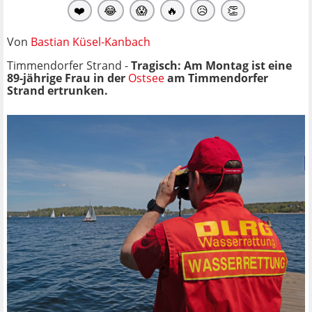
❤️
😂
😱
🔥
😥
👏
Von
Bastian Küsel-Kanbach
Timmendorfer Strand -
Tragisch: Am Montag ist eine
89-jährige Frau in der
Ostsee
am Timmendorfer
Strand
ertrunken.