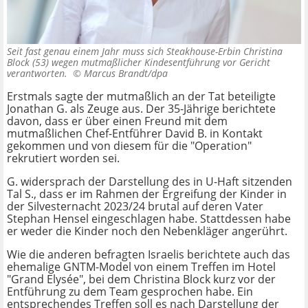
Seit fast genau einem Jahr muss sich Steakhouse-Erbin Christina
Block (53) wegen mutmaßlicher Kindesentführung vor Gericht
verantworten. ©
Marcus Brandt/dpa
Erstmals sagte der mutmaßlich an der Tat beteiligte
Jonathan G. als Zeuge aus. Der 35-Jährige berichtete
davon, dass er über einen Freund mit dem
mutmaßlichen Chef-Entführer David B. in Kontakt
gekommen und von diesem für die "Operation"
rekrutiert worden sei.
G. widersprach der Darstellung des in U-Haft sitzenden
Tal S., dass er im Rahmen der Ergreifung der Kinder in
der Silvesternacht 2023/24 brutal auf deren Vater
Stephan Hensel eingeschlagen habe. Stattdessen habe
er weder die Kinder noch den Nebenkläger angerührt.
Wie die anderen befragten Israelis berichtete auch das
ehemalige GNTM-Model von einem Treffen im Hotel
"Grand Elysée", bei dem Christina Block kurz vor der
Entführung zu dem Team gesprochen habe. Ein
entsprechendes Treffen soll es nach Darstellung der