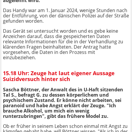
abgelehnt wird.
Das Handy war am 1. Januar 2024, wenige Stunden nach
der Entführung, von der dänischen Polizei auf der Straße
gefunden worden.
Das Gerät sei untersucht worden und es gebe keine
Anzeichen darauf, dass die gespeicherten Daten
relevante Informationen für die in der Verhandlung zu
klärenden Fragen beinhalteten. Der Antrag hatte
vorgesehen, die Daten in den Prozess mit
einzubeziehen.
15.18 Uhr: Zeuge hat laut eigener Aussage
Suizidversuch hinter sich
Sascha Böttner, der Anwalt des in U-Haft sitzenden
Tal S., befragt G. zu dessen körperlichem und
psychischem Zustand. Er könne nicht arbeiten, sei
paranoid und habe Angst erklärt der Zeuge. "Ich
brauche Alkohol, um mich ein wenig
runterzubringen", gibt das frühere Model zu.
Ob er früher in seinem Leben schon einmal mit Angst zu
kämpfen gehabt habe, will Böttner wissen. "Als ich in der