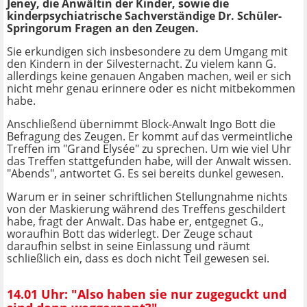
Jeney, die Anwältin der Kinder, sowie die
kinderpsychiatrische Sachverständige Dr. Schüler-
Springorum Fragen an den Zeugen.
Sie erkundigen sich insbesondere zu dem Umgang mit
den Kindern in der Silvesternacht. Zu vielem kann G.
allerdings keine genauen Angaben machen, weil er sich
nicht mehr genau erinnere oder es nicht mitbekommen
habe.
Anschließend übernimmt Block-Anwalt Ingo Bott die
Befragung des Zeugen. Er kommt auf das vermeintliche
Treffen im "Grand Elysée" zu sprechen. Um wie viel Uhr
das Treffen stattgefunden habe, will der Anwalt wissen.
"Abends", antwortet G. Es sei bereits dunkel gewesen.
Warum er in seiner schriftlichen Stellungnahme nichts
von der Maskierung während des Treffens geschildert
habe, fragt der Anwalt. Das habe er, entgegnet G.,
woraufhin Bott das widerlegt. Der Zeuge schaut
daraufhin selbst in seine Einlassung und räumt
schließlich ein, dass es doch nicht Teil gewesen sei.
14.01 Uhr: "Also haben sie nur zugeguckt und