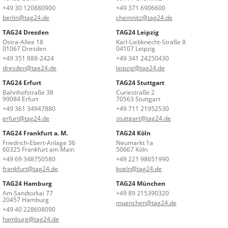
+49 30 120880900
+49 371 6906600
berlin@tag24.de
chemnitz@tag24.de
TAG24 Dresden
TAG24 Leipzig
Ostra-Allee 18
Karl-Liebknecht-Straße 8
01067 Dresden
04107 Leipzig
+49 351 888-2424
+49 341 24250430
dresden@tag24.de
leipzig@tag24.de
TAG24 Erfurt
TAG24 Stuttgart
Bahnhofstraße 38
Curiestraße 2
99084 Erfurt
70563 Stuttgart
+49 361 34947880
+49 711 21952530
erfurt@tag24.de
stuttgart@tag24.de
TAG24 Frankfurt a. M.
TAG24 Köln
Friedrich-Ebert-Anlage 36
Neumarkt 1a
60325 Frankfurt am Main
50667 Köln
+49 69 348750580
+49 221 98651990
frankfurt@tag24.de
koeln@tag24.de
TAG24 Hamburg
TAG24 München
Am Sandtorkai 77
+49 89 215390320
20457 Hamburg
muenchen@tag24.de
+49 40 228608090
hamburg@tag24.de