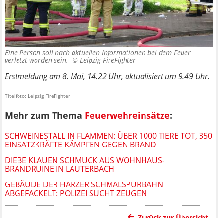
Eine Person soll nach aktuellen Informationen bei dem Feuer
verletzt worden sein. ©
Leipzig FireFighter
Erstmeldung am 8. Mai, 14.22 Uhr, aktualisiert um 9.49 Uhr.
Titelfoto: Leipzig FireFighter
Mehr zum Thema
Feuerwehreinsätze
:
SCHWEINESTALL IN FLAMMEN: ÜBER 1000 TIERE TOT, 350
EINSATZKRÄFTE KÄMPFEN GEGEN BRAND
DIEBE KLAUEN SCHMUCK AUS WOHNHAUS-
BRANDRUINE IN LAUTERBACH
GEBÄUDE DER HARZER SCHMALSPURBAHN
ABGEFACKELT: POLIZEI SUCHT ZEUGEN
Zurück zur Übersicht