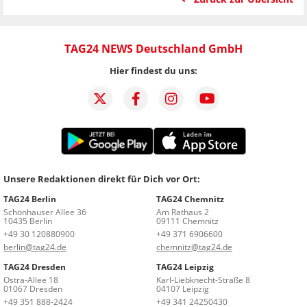
TAG24 NEWS Deutschland GmbH
Hier findest du uns:
Unsere Redaktionen direkt für Dich vor Ort:
TAG24 Berlin
TAG24 Chemnitz
Schönhauser Allee 36
Am Rathaus 2
10435 Berlin
09111 Chemnitz
+49 30 120880900
+49 371 6906600
berlin@tag24.de
chemnitz@tag24.de
TAG24 Dresden
TAG24 Leipzig
Ostra-Allee 18
Karl-Liebknecht-Straße 8
01067 Dresden
04107 Leipzig
+49 351 888-2424
+49 341 24250430