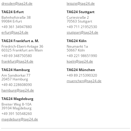
dresden@tag24.de
leipzig@tag24.de
TAG24 Erfurt
TAG24 Stuttgart
Bahnhofstraße 38
Curiestraße 2
99084 Erfurt
70563 Stuttgart
+49 361 34947880
+49 711 21952530
erfurt@tag24.de
stuttgart@tag24.de
TAG24 Frankfurt a. M.
TAG24 Köln
Friedrich-Ebert-Anlage 36
Neumarkt 1a
60325 Frankfurt am Main
50667 Köln
+49 69 348750580
+49 221 98651990
frankfurt@tag24.de
koeln@tag24.de
TAG24 Hamburg
TAG24 München
Am Sandtorkai 77
+49 89 215390320
20457 Hamburg
muenchen@tag24.de
+49 40 228608090
hamburg@tag24.de
TAG24 Magdeburg
Breiter Weg 8-10A
39104 Magdeburg
+49 391 50548260
magdeburg@tag24.de