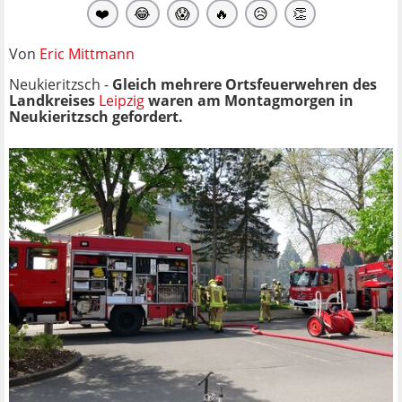
❤️
😂
😱
🔥
😥
👏
Von
Eric Mittmann
Neukieritzsch -
Gleich mehrere Ortsfeuerwehren des
Landkreises
Leipzig
waren am Montagmorgen in
Neukieritzsch gefordert.