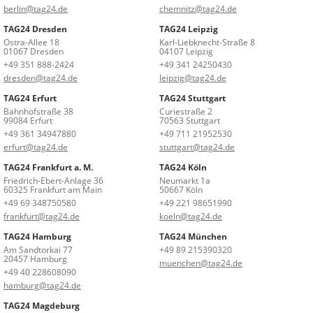
berlin@tag24.de
chemnitz@tag24.de
TAG24 Dresden
TAG24 Leipzig
Ostra-Allee 18
Karl-Liebknecht-Straße 8
01067 Dresden
04107 Leipzig
+49 351 888-2424
+49 341 24250430
dresden@tag24.de
leipzig@tag24.de
TAG24 Erfurt
TAG24 Stuttgart
Bahnhofstraße 38
Curiestraße 2
99084 Erfurt
70563 Stuttgart
+49 361 34947880
+49 711 21952530
erfurt@tag24.de
stuttgart@tag24.de
TAG24 Frankfurt a. M.
TAG24 Köln
Friedrich-Ebert-Anlage 36
Neumarkt 1a
60325 Frankfurt am Main
50667 Köln
+49 69 348750580
+49 221 98651990
frankfurt@tag24.de
koeln@tag24.de
TAG24 Hamburg
TAG24 München
Am Sandtorkai 77
+49 89 215390320
20457 Hamburg
muenchen@tag24.de
+49 40 228608090
hamburg@tag24.de
TAG24 Magdeburg