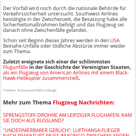
Der Vorfall wird noch durch die nationale Behörde für
Verkehrssicherheit untersucht. Southwest Airlines
bestätigte in der Zwischenzeit, die Besatzung habe alle
Sicherheitsmaßnahmen befolgt und das Flugzeug sei
danach ohne Zwischenfälle gelandet.
Schon seit Beginn dieses Jahres werden in den
USA
Beinahe-Unfälle oder tödliche Abstürze immer wieder
zum Thema.
Zuletzt ereignete sich einer der schlimmsten
Flugunfälle
in der Geschichte der Vereinigten Staaten,
als ein Flugzeug von American Airlines mit einem Black-
Hawk-Helikopter zusammenstieß
.
Titelfoto: Screenshot/X/@EricLDaugh
Mehr zum Thema
Flugzeug Nachrichten
:
SPRENGSTOFF-DROHNE AM LEIPZIGER FLUGHAFEN: KAM
SIE DOCH AUS RUSSLAND?
"UNDEFINIERBARER GERUCH": LUFTHANSA-FLIEGER
NACH FRANKFURT MUSS IM KONGO ZWISCHENLANDEN