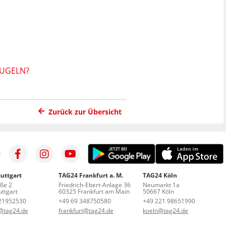
KUGELN?
Zurück zur Übersicht
uttgart
TAG24 Frankfurt a. M.
TAG24 Köln
aße 2
Friedrich-Ebert-Anlage 36
Neumarkt 1a
ttgart
60325 Frankfurt am Main
50667 Köln
21952530
+49 69 348750580
+49 221 98651990
t@tag24.de
frankfurt@tag24.de
koeln@tag24.de