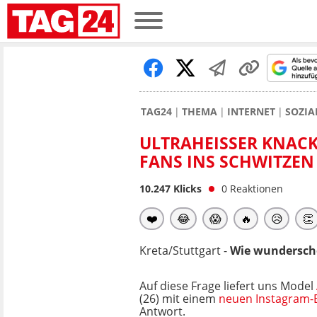
TAG24
THEMA
INTERNET
SOZIA
ULTRAHEISSER KNACK-
ANS INS SCHWITZEN
10.247
Klicks
0
Reaktionen
❤️
😂
😱
🔥
😥
👏
Kreta/Stuttgart -
Wie wunderschö
Auf diese Frage liefert uns Model
(26) mit einem
neuen Instagram-B
Antwort.