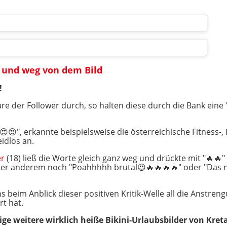
 und weg von dem Bild
!
e der Follower durch, so halten diese durch die Bank eine 
😍", erkannte beispielsweise die österreichische Fitness-, L
eidlos an.
r
(18) ließ die Worte gleich ganz weg und drückte mit "🔥🔥"
er anderem noch "Poahhhhh brutal😍🔥🔥🔥🔥" oder "Das ne
 beim Anblick dieser positiven Kritik-Welle all die Anstren
rt hat.
nige weitere wirklich heiße Bikini-Urlaubsbilder von Kret