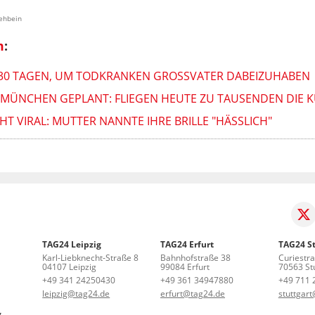
rehbein
m
:
 30 TAGEN, UM TODKRANKEN GROSSVATER DABEIZUHABEN
MÜNCHEN GEPLANT: FLIEGEN HEUTE ZU TAUSENDEN DIE 
EHT VIRAL: MUTTER NANNTE IHRE BRILLE "HÄSSLICH"
TAG24 Leipzig
TAG24 Erfurt
TAG24 St
Karl-Liebknecht-Straße 8
Bahnhofstraße 38
Curiestr
04107 Leipzig
99084 Erfurt
70563 Stu
+49 341 24250430
+49 361 34947880
+49 711 
leipzig@tag24.de
erfurt@tag24.de
stuttgar
g