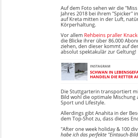
Auf dem Foto sehen wir die "Mis
Jahres 2018 bei ihrem "Spicker" i
auf Kreta mitten in der Luft, natür
Körperhaltung.
Vor allem
Rehbeins praller Knack
die Blicke ihrer über 86.000 Abon
ziehen, den dieser kommt auf d
absolut spektakulär zur Geltung!
INSTAGRAM
SCHWAN IN LEBENSGEFA
HANDELN DIE RETTER AU
Die Stuttgarterin transportiert m
Bild wohl die optimale Mischung 
Sport und Lifestyle.
Allerdings gibt Anahita in der Be
dem Top-Shot zu, dass dieses End
"After one week holiday & 100 dive
habe ich das perfekte "Eintauch-Bi