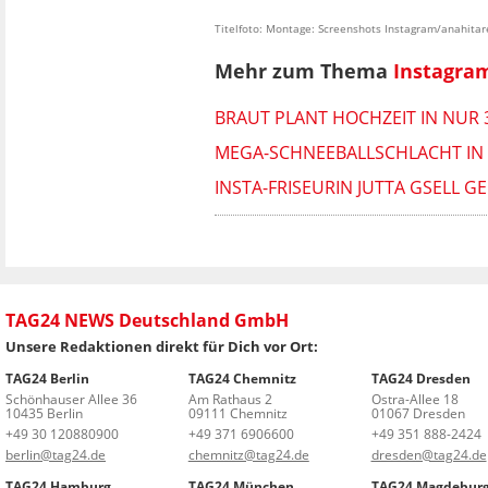
Titelfoto: Montage: Screenshots Instagram/anahita
Mehr zum Thema
Instagra
BRAUT PLANT HOCHZEIT IN NUR
MEGA-SCHNEEBALLSCHLACHT IN 
INSTA-FRISEURIN JUTTA GSELL G
TAG24 NEWS Deutschland GmbH
Unsere Redaktionen direkt für Dich vor Ort:
TAG24 Berlin
TAG24 Chemnitz
TAG24 Dresden
Schönhauser Allee 36
Am Rathaus 2
Ostra-Allee 18
10435 Berlin
09111 Chemnitz
01067 Dresden
+49 30 120880900
+49 371 6906600
+49 351 888-2424
berlin@tag24.de
chemnitz@tag24.de
dresden@tag24.de
TAG24 Hamburg
TAG24 München
TAG24 Magdebur