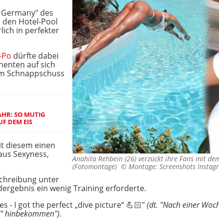
s Germany" des
n den Hotel-Pool
lich in perfekter
-Po
dürfte dabei
nenten auf sich
em Schnappschuss
HR: SO MUTIG
F DEM EIS
it diesem einen
aus Sexyness,
Anahita Rehbein (26) verzückt ihre Fans mit de
(Fotomontage) ©
Montage: Screenshots Instag
schreibung unter
ergebnis ein wenig Training erforderte.
s - I got the perfect „dive picture“ 💪🏻"
(dt. "Nach einer Wo
ld" hinbekommen").