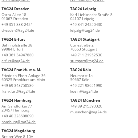
TAG24 Dresden
TAG24 Leipzig
Ostra-Allee 18
Karl-Liebknecht-Straße 8
01067 Dresden
04107 Leipzig
+49 351 888-2424
+49 341 24250430
dresden@tag24.de
leipzig@tag24.de
TAG24 Erfurt
TAG24 Stuttgart
Bahnhofstraße 38
Curiestraße 2
99084 Erfurt
70563 Stuttgart
+49 361 34947880
+49 711 21952530
erfurt@tag24.de
stuttgart@tag24.de
TAG24 Frankfurt a. M.
TAG24 Köln
Friedrich-Ebert-Anlage 36
Neumarkt 1a
60325 Frankfurt am Main
50667 Köln
+49 69 348750580
+49 221 98651990
frankfurt@tag24.de
koeln@tag24.de
TAG24 Hamburg
TAG24 München
Am Sandtorkai 77
+49 89 215390320
20457 Hamburg
muenchen@tag24.de
+49 40 228608090
hamburg@tag24.de
TAG24 Magdeburg
Breiter Weg 8-10A