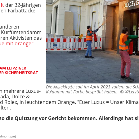
ft
der 32-Jährigen
ren Farbattacke
 anderen
en Kurfürstendamm
ren Aktivisten das
ue mit oranger
M LEIPZIGER
R SICHERHEITSRAT
Die Angeklagte soll im April 2023 zudem die Sc
ch mehrere Luxus-
Ku'damm mit Farbe besprüht haben. ©
X/Letz
ada, Dolce &
d Rolex, in leuchtendem Orange. "Euer Luxus = Unser Klimako
lten.
also die Quittung vor Gericht bekommen. Allerdings hat si
ildmontage)