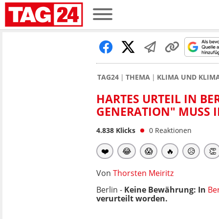
TAG24
THEMA
KLIMA UND KLI
HARTES URTEIL IN BE
GENERATION" MUSS I
4.838
Klicks
0
Reaktionen
❤️
😂
😱
🔥
😥
👏
Von
Thorsten Meiritz
Berlin -
Keine Bewährung: In
Ber
verurteilt worden.