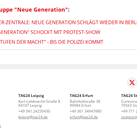
ruppe "Neue Generation"
:
ER-ZENTRALE: NEUE GENERATION SCHLÄGT WIEDER IN BERL
 GENERATION" SCHOCKT MIT PROTEST-SHOW
TUFEN DER MACHT" - BIS DIE POLIZEI KOMMT
TAG24 Leipzig
TAG24 Erfurt
TAG24 St
Karl-Liebknecht-Straße 8
Bahnhofstraße 38
Curiestr
04107 Leipzig
99084 Erfurt
70563 Stu
+49 341 24250430
+49 361 34947880
+49 711 
leipzig@tag24.de
erfurt@tag24.de
stuttgar
g