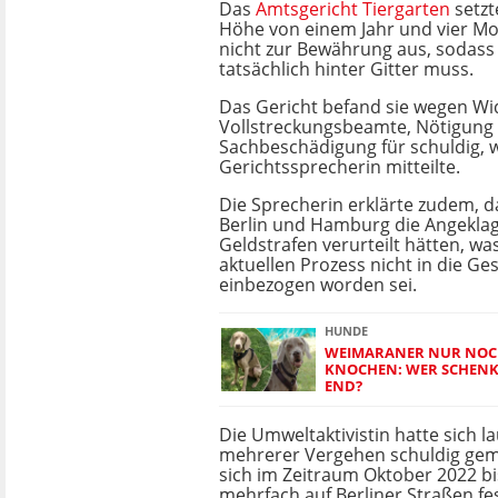
Das
Amtsgericht Tiergarten
setzte
Höhe von einem Jahr und vier M
nicht zur Bewährung aus, sodass 
tatsächlich hinter Gitter muss.
Das Gericht befand sie wegen W
Vollstreckungsbeamte, Nötigung
Sachbeschädigung für schuldig, w
Gerichtssprecherin mitteilte.
Die Sprecherin erklärte zudem, d
Berlin und Hamburg die Angeklag
Geldstrafen verurteilt hätten, wa
aktuellen Prozess nicht in die Ge
einbezogen worden sei.
HUNDE
WEIMARANER NUR NOC
KNOCHEN: WER SCHENK
END?
Die Umweltaktivistin hatte sich l
mehrerer Vergehen schuldig gema
sich im Zeitraum Oktober 2022 b
mehrfach auf Berliner Straßen fe