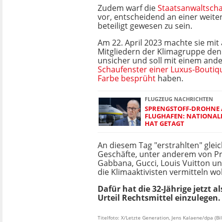
Zudem warf die
Staatsanwaltscha
vor, entscheidend an einer weite
beteiligt gewesen zu sein.
Am 22. April 2023 machte sie mit
Mitgliedern der Klimagruppe d
unsicher und soll mit einem ande
Schaufenster einer Luxus-Boutiq
Farbe besprüht
haben.
FLUGZEUG NACHRICHTEN
SPRENGSTOFF-DROHNE A
FLUGHAFEN: NATIONALE
HAT GETAGT
An diesem Tag "erstrahlten" glei
Geschäfte, unter anderem von Pr
Gabbana, Gucci, Louis Vuitton un
die Klimaaktivisten vermitteln wol
Dafür hat die 32-Jährige jetzt 
Urteil Rechtsmittel einzulegen.
Titelfoto: X/Letzte Generation, Jens Kalaene/dpa (B