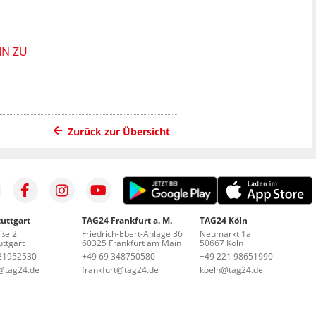
IN ZU
Zurück zur Übersicht
uttgart
TAG24 Frankfurt a. M.
TAG24 Köln
aße 2
Friedrich-Ebert-Anlage 36
Neumarkt 1a
ttgart
60325 Frankfurt am Main
50667 Köln
21952530
+49 69 348750580
+49 221 98651990
t@tag24.de
frankfurt@tag24.de
koeln@tag24.de