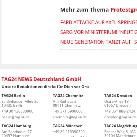
Mehr zum Thema
Protestg
FARB-ATTACKE AUF AXEL-SPRING
SARG VOR MINISTERIUM! "NEUE
NEUE GENERATION TANZT AUF "S
TAG24 NEWS Deutschland GmbH
Unsere Redaktionen direkt für Dich vor Ort:
TAG24 Berlin
TAG24 Chemnitz
TAG24 Dresden
Schönhauser Allee 36
Am Rathaus 2
Ostra-Allee 18
10435 Berlin
09111 Chemnitz
01067 Dresden
+49 30 120880900
+49 371 6906600
+49 351 888-2424
berlin@tag24.de
chemnitz@tag24.de
dresden@tag24.de
TAG24 Hamburg
TAG24 München
TAG24 Magdebur
Am Sandtorkai 77
+49 89 215390320
Breiter Weg 8-10A
20457 Hamburg
39104 Magdeburg