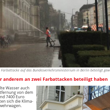
r Farbattacke auf das Bundesverkehrsministerium in Berlin beteiligt ge
ter anderem an zwei Farbattacken beteiligt haben
alte Wasser auch
ntfernung von dem
nd 7400 Euro
ten sich die Klima-
rwehrwagen.