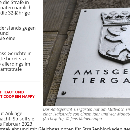
 die Strafe in
onaten nämlich
die 32-Jährige
iderstands gegen
 und
ie eine
ass Gerichte in
te bereits zu
s allerdings im
samtstrafe
H HAUT UND
T COOP EIN HAPPY
Das Amtsgericht Tiergarten hat am Mittwoch eine
aut Anklage
einer Haftstrafe von einem Jahr und vier Monat
cht. So soll sie
(Archivfoto) ©
Jens Kalaene/dpa
is Februar 2023
stgeklebt und mit Gleichgesinnten für Straßenblockaden ge