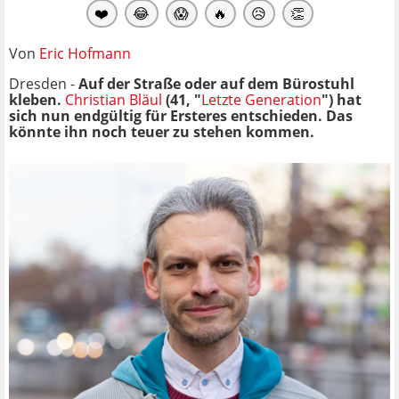
❤️
😂
😱
🔥
😥
👏
Von
Eric Hofmann
Dresden -
Auf der Straße oder auf dem Bürostuhl
kleben.
Christian Bläul
(41, "
Letzte Generation
") hat
sich nun endgültig für Ersteres entschieden. Das
könnte ihn noch teuer zu stehen kommen.