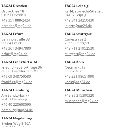
TAG24 Dresden
TAG24 Leipzig
Ostra-Allee 18
Karl-Liebknecht-Straße 8
01067 Dresden
04107 Leipzig
+49 351 888-2424
+49 341 24250430
dresden@tag24.de
leipzig@tag24.de
TAG24 Erfurt
TAG24 Stuttgart
Bahnhofstraße 38
Curiestraße 2
99084 Erfurt
70563 Stuttgart
+49 361 34947880
+49 711 21952530
erfurt@tag24.de
stuttgart@tag24.de
TAG24 Frankfurt a. M.
TAG24 Köln
Friedrich-Ebert-Anlage 36
Neumarkt 1a
60325 Frankfurt am Main
50667 Köln
+49 69 348750580
+49 221 98651990
frankfurt@tag24.de
koeln@tag24.de
TAG24 Hamburg
TAG24 München
Am Sandtorkai 77
+49 89 215390320
20457 Hamburg
muenchen@tag24.de
+49 40 228608090
hamburg@tag24.de
TAG24 Magdeburg
Breiter Weg 8-10A