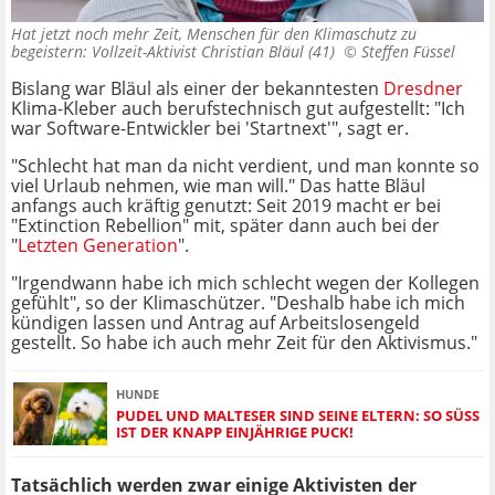
Hat jetzt noch mehr Zeit, Menschen für den Klimaschutz zu
begeistern: Vollzeit-Aktivist Christian Bläul (41) ©
Steffen Füssel
Bislang war Bläul als einer der bekanntesten
Dresdner
Klima-Kleber auch berufstechnisch gut aufgestellt: "Ich
war Software-Entwickler bei 'Startnext'", sagt er.
"Schlecht hat man da nicht verdient, und man konnte so
viel Urlaub nehmen, wie man will." Das hatte Bläul
anfangs auch kräftig genutzt: Seit 2019 macht er bei
"Extinction Rebellion" mit, später dann auch bei der
"
Letzten Generation
".
"Irgendwann habe ich mich schlecht wegen der Kollegen
gefühlt", so der Klimaschützer. "Deshalb habe ich mich
kündigen lassen und Antrag auf Arbeitslosengeld
gestellt. So habe ich auch mehr Zeit für den Aktivismus."
HUNDE
PUDEL UND MALTESER SIND SEINE ELTERN: SO SÜSS I
ST DER KNAPP EINJÄHRIGE PUCK!
Tatsächlich werden zwar einige Aktivisten der