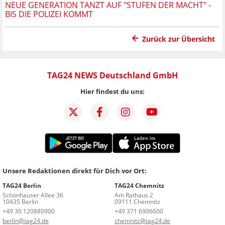
NEUE GENERATION TANZT AUF "STUFEN DER MACHT" -
BIS DIE POLIZEI KOMMT
Zurück zur Übersicht
TAG24 NEWS Deutschland GmbH
Hier findest du uns:
Unsere Redaktionen direkt für Dich vor Ort:
TAG24 Berlin
TAG24 Chemnitz
Schönhauser Allee 36
Am Rathaus 2
10435 Berlin
09111 Chemnitz
+49 30 120880900
+49 371 6906600
berlin@tag24.de
chemnitz@tag24.de