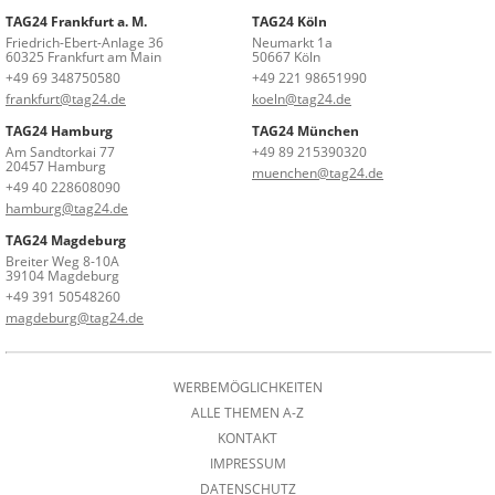
TAG24 Frankfurt a. M.
TAG24 Köln
Friedrich-Ebert-Anlage 36
Neumarkt 1a
60325 Frankfurt am Main
50667 Köln
+49 69 348750580
+49 221 98651990
frankfurt@tag24.de
koeln@tag24.de
TAG24 Hamburg
TAG24 München
Am Sandtorkai 77
+49 89 215390320
20457 Hamburg
muenchen@tag24.de
+49 40 228608090
hamburg@tag24.de
TAG24 Magdeburg
Breiter Weg 8-10A
39104 Magdeburg
+49 391 50548260
magdeburg@tag24.de
WERBEMÖGLICHKEITEN
ALLE THEMEN A-Z
KONTAKT
IMPRESSUM
DATENSCHUTZ