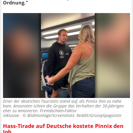
Ordnung."
Einer der deutschen Touristen stand auf, als Pinnix ihm zu nahe
kam. Ansonsten schien die Gruppe das Verhalten der 30-Jährigen
eher zu amüsieren. Fremdschäm-Faktor
inklusive. ©
Bildmontage/Screenshots: Reddit/GroovySpagooter
Hass-Tirade auf Deutsche kostete Pinnix den
Job