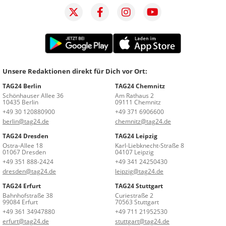
Unsere Redaktionen direkt für Dich vor Ort:
TAG24 Berlin
TAG24 Chemnitz
Schönhauser Allee 36
Am Rathaus 2
10435 Berlin
09111 Chemnitz
+49 30 120880900
+49 371 6906600
berlin@tag24.de
chemnitz@tag24.de
TAG24 Dresden
TAG24 Leipzig
Ostra-Allee 18
Karl-Liebknecht-Straße 8
01067 Dresden
04107 Leipzig
+49 351 888-2424
+49 341 24250430
dresden@tag24.de
leipzig@tag24.de
TAG24 Erfurt
TAG24 Stuttgart
Bahnhofstraße 38
Curiestraße 2
99084 Erfurt
70563 Stuttgart
+49 361 34947880
+49 711 21952530
erfurt@tag24.de
stuttgart@tag24.de