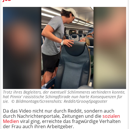
Trotz ihres Begleiters, der eventuell Schlimmeres verhindern konnte,
hat Pinnix' rassistische Schimpftirade nun harte Konsequenzen für
sie. ©
Bildmontage/Screenshots: Reddit/GroovySpagooter
Da das Video nicht nur durch Reddit, sondern auch
durch Nachrichtenportale, Zeitungen und die
sozialen
Medien
viral ging, erreichte das fragwürdige Verhalten
der Frau auch ihren Arbeitgeber.