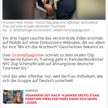
In einem New Yorker Transit-Zug ging eine offenbar betrunkene
Frau auf eine Gruppe deutscher Touristen
los. ©
Bildmontage/Screenshots: Reddit/GroovySpagooter
Vor drei Tagen tauchte das verstörende Video erstmals
auf Reddit auf, einer Diskussions-Webseite, die vor allem
für ihre "Bin ich das Arschloch"-Geschichten bekannt ist.
User
GroovySpagooter
schrieb zu dem viralen Clip:
"Verwirrte Karen im Training geht in fremdenfeindlicher
NYC-Zug-Schimpftirade auf ahnungslose deutsche
Touristen los."
Und das alles offenbar nur, weil die Frau mitbekam, wie
sich die Gruppe auf Deutsch unterhielt.
KURIOSES
VEGANERIN ISST NACH 14 JAHREN ERSTES STEAK:
REAKTION IHRES PARTNERS KANN SICH SEHEN
LASSEN