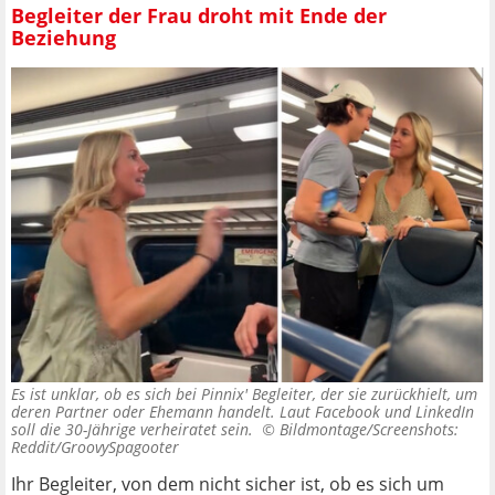
Begleiter der Frau droht mit Ende der
Beziehung
Es ist unklar, ob es sich bei Pinnix' Begleiter, der sie zurückhielt, um
deren Partner oder Ehemann handelt. Laut Facebook und LinkedIn
soll die 30-Jährige verheiratet sein. ©
Bildmontage/Screenshots:
Reddit/GroovySpagooter
Ihr Begleiter, von dem nicht sicher ist, ob es sich um