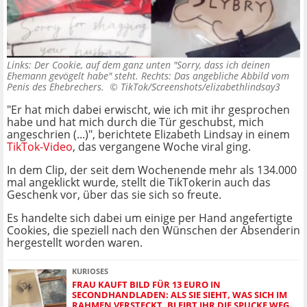
Links: Der Cookie, auf dem ganz unten "Sorry, dass ich deinen
Ehemann gevögelt habe" steht. Rechts: Das angebliche Abbild vom
Penis des Ehebrechers. ©
TikTok/Screenshots/elizabethlindsay3
"Er hat mich dabei erwischt, wie ich mit ihr gesprochen
habe und hat mich durch die Tür geschubst, mich
angeschrien (...)", berichtete Elizabeth Lindsay in einem
TikTok-Video
, das vergangene Woche viral ging.
In dem Clip, der seit dem Wochenende mehr als 134.000
mal angeklickt wurde, stellt die TikTokerin auch das
Geschenk vor, über das sie sich so freute.
Es handelte sich dabei um einige per Hand angefertigte
Cookies, die speziell nach den Wünschen der Absenderin
hergestellt worden waren.
KURIOSES
FRAU KAUFT BILD FÜR 13 EURO IN
SECONDHANDLADEN: ALS SIE SIEHT, WAS SICH IM
RAHMEN VERSTECKT, BLEIBT IHR DIE SPUCKE WEG