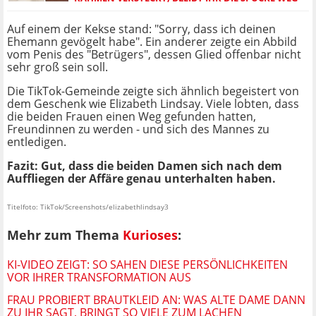
Auf einem der Kekse stand: "Sorry, dass ich deinen
Ehemann gevögelt habe". Ein anderer zeigte ein Abbild
vom Penis des "Betrügers", dessen Glied offenbar nicht
sehr groß sein soll.
Die TikTok-Gemeinde zeigte sich ähnlich begeistert von
dem Geschenk wie Elizabeth Lindsay. Viele lobten, dass
die beiden Frauen einen Weg gefunden hatten,
Freundinnen zu werden - und sich des Mannes zu
entledigen.
Fazit: Gut, dass die beiden Damen sich nach dem
Auffliegen der Affäre genau unterhalten haben.
Titelfoto: TikTok/Screenshots/elizabethlindsay3
Mehr zum Thema
Kurioses
:
KI-VIDEO ZEIGT: SO SAHEN DIESE PERSÖNLICHKEITEN
VOR IHRER TRANSFORMATION AUS
FRAU PROBIERT BRAUTKLEID AN: WAS ALTE DAME DANN
ZU IHR SAGT, BRINGT SO VIELE ZUM LACHEN