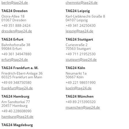
berlin@tag24.de
chemnitz@tag24.de
TAG24 Dresden
TAG24 Leipzig
Ostra-Allee 18
Karl-Liebknecht-Straße 8
01067 Dresden
04107 Leipzig
+49 351 888-2424
+49 341 24250430
dresden@tag24.de
leipzig@tag24.de
TAG24 Erfurt
TAG24 Stuttgart
Bahnhofstraße 38
Curiestraße 2
99084 Erfurt
70563 Stuttgart
+49 361 34947880
+49 711 21952530
erfurt@tag24.de
stuttgart@tag24.de
TAG24 Frankfurt a. M.
TAG24 Köln
Friedrich-Ebert-Anlage 36
Neumarkt 1a
60325 Frankfurt am Main
50667 Köln
+49 69 348750580
+49 221 98651990
frankfurt@tag24.de
koeln@tag24.de
TAG24 Hamburg
TAG24 München
Am Sandtorkai 77
+49 89 215390320
20457 Hamburg
muenchen@tag24.de
+49 40 228608090
hamburg@tag24.de
TAG24 Magdeburg