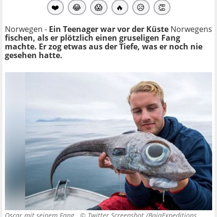
❤️
😂
😱
🔥
😥
👏
Norwegen -
Ein Teenager war vor der Küste
Norwegens
fischen, als er plötzlich einen gruseligen Fang
machte. Er zog etwas aus der Tiefe, was er noch nie
gesehen hatte.
Oscar mit seinem Fang. ©
Twitter Screenshot /BajaExpeditions