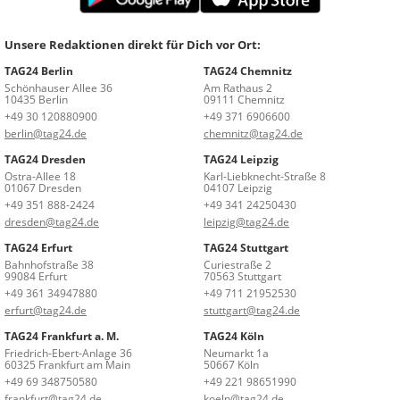
Unsere Redaktionen direkt für Dich vor Ort:
TAG24 Berlin
TAG24 Chemnitz
Schönhauser Allee 36
Am Rathaus 2
10435 Berlin
09111 Chemnitz
+49 30 120880900
+49 371 6906600
berlin@tag24.de
chemnitz@tag24.de
TAG24 Dresden
TAG24 Leipzig
Ostra-Allee 18
Karl-Liebknecht-Straße 8
01067 Dresden
04107 Leipzig
+49 351 888-2424
+49 341 24250430
dresden@tag24.de
leipzig@tag24.de
TAG24 Erfurt
TAG24 Stuttgart
Bahnhofstraße 38
Curiestraße 2
99084 Erfurt
70563 Stuttgart
+49 361 34947880
+49 711 21952530
erfurt@tag24.de
stuttgart@tag24.de
TAG24 Frankfurt a. M.
TAG24 Köln
Friedrich-Ebert-Anlage 36
Neumarkt 1a
60325 Frankfurt am Main
50667 Köln
+49 69 348750580
+49 221 98651990
frankfurt@tag24.de
koeln@tag24.de