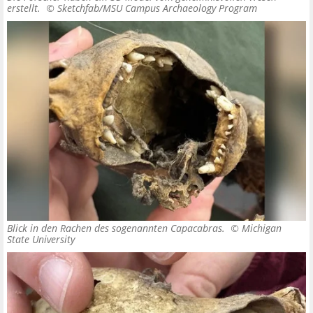
erstellt. ©
Sketchfab/MSU Campus Archaeology Program
Blick in den Rachen des sogenannten Capacabras. ©
Michigan
State University