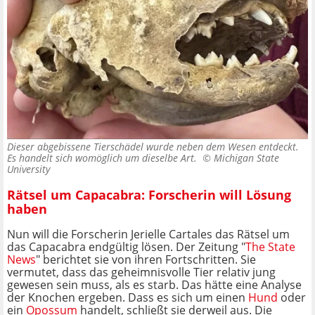
Dieser abgebissene Tierschädel wurde neben dem Wesen entdeckt.
Es handelt sich womöglich um dieselbe Art. ©
Michigan State
University
Rätsel um Capacabra: Forscherin will Lösung
haben
Nun will die Forscherin Jerielle Cartales das Rätsel um
das Capacabra endgültig lösen. Der Zeitung "
The State
News
" berichtet sie von ihren Fortschritten. Sie
vermutet, dass das geheimnisvolle Tier relativ jung
gewesen sein muss, als es starb. Das hätte eine Analyse
der Knochen ergeben. Dass es sich um einen
Hund
oder
ein
Opossum
handelt, schließt sie derweil aus. Die