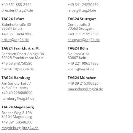
+49 351 888-2424
+49 341 24250430
dresden@tag24.de
leipzig@tag24.de
TAG24 Erfurt
TAG24 Stuttgart
Bahnhofstraße 38
Curiestraße 2
99084 Erfurt
70563 Stuttgart
+49 361 34947880
+49 711 21952530
erfurt@tag24.de
stuttgart@tag24.de
TAG24 Frankfurt a. M.
TAG24 Köln
Friedrich-Ebert-Anlage 36
Neumarkt 1a
60325 Frankfurt am Main
50667 Köln
+49 69 348750580
+49 221 98651990
frankfurt@tag24.de
koeln@tag24.de
TAG24 Hamburg
TAG24 München
Am Sandtorkai 77
+49 89 215390320
20457 Hamburg
muenchen@tag24.de
+49 40 228608090
hamburg@tag24.de
TAG24 Magdeburg
Breiter Weg 8-10A
39104 Magdeburg
+49 391 50548260
magdeburg@tag24.de