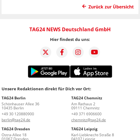
Zurück zur Übersicht
TAG24 NEWS Deutschland GmbH
Hier findest du uns:
Unsere Redaktionen direkt für Dich vor Ort:
TAG24 Berlin
TAG24 Chemnitz
Schönhauser Allee 36
Am Rathaus 2
10435 Berlin
09111 Chemnitz
+49 30 120880900
+49 371 6906600
berlin@tag24.de
chemnitz@tag24.de
TAG24 Dresden
TAG24 Leipzig
Ostra-Allee 18
Karl-Liebknecht-Straße 8
01067 Dresden
04107 Leipzig