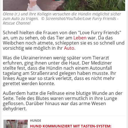
Olena (r.) und ihre Kollegin versuchen die Hündin möglichst sicher
zum Auto zu tragen. ©
Screenshot/YouTube/Love Furry Friends -
Rescue Channel
Schnell hielten die Frauen von den "Love Furry Friends"
an, um zu sehen, ob das Tier am
Leben
war. Da das
Weibchen noch atmete, schleppten sie es so schnell und
vorsichtig wie möglich in ihr
Auto
.
Was die Ukrainerinnen wenig später vom Tierarzt
erfuhren, ging ihnen unter die Haut. Der Mediziner
stellte fest, dass die Hündin nach einem Autounfall
tagelang am Straßenrand gelegen haben musste. Ihr
linkes Auge war so stark verletzt, dass es nicht mehr
gerettet werden konnte.
Außerdem hatte die Fellnase eine blutige Wunde an der
Seite. Teile des Blutes waren vermutlich in ihre Lunge
geflossen. Darüber hinaus war das arme Wesen
dehydriert.
HUNDE
HUND KOMMUNIZIERT MIT TASTEN-SYSTEM: