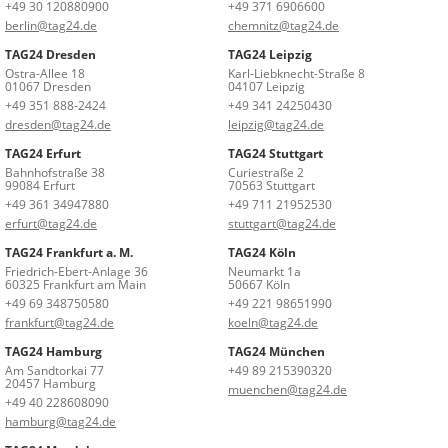
+49 30 120880900
+49 371 6906600
berlin@tag24.de
chemnitz@tag24.de
TAG24 Dresden
TAG24 Leipzig
Ostra-Allee 18
Karl-Liebknecht-Straße 8
01067 Dresden
04107 Leipzig
+49 351 888-2424
+49 341 24250430
dresden@tag24.de
leipzig@tag24.de
TAG24 Erfurt
TAG24 Stuttgart
Bahnhofstraße 38
Curiestraße 2
99084 Erfurt
70563 Stuttgart
+49 361 34947880
+49 711 21952530
erfurt@tag24.de
stuttgart@tag24.de
TAG24 Frankfurt a. M.
TAG24 Köln
Friedrich-Ebert-Anlage 36
Neumarkt 1a
60325 Frankfurt am Main
50667 Köln
+49 69 348750580
+49 221 98651990
frankfurt@tag24.de
koeln@tag24.de
TAG24 Hamburg
TAG24 München
Am Sandtorkai 77
+49 89 215390320
20457 Hamburg
muenchen@tag24.de
+49 40 228608090
hamburg@tag24.de