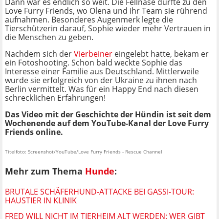
Dann war es endlich so weit. Die Fellnase durfte zu den
Love Furry Friends, wo Olena und ihr Team sie rührend
aufnahmen. Besonderes Augenmerk legte die
Tierschützerin darauf, Sophie wieder mehr Vertrauen in
die Menschen zu geben.
Nachdem sich der
Vierbeiner
eingelebt hatte, bekam er
ein Fotoshooting. Schon bald weckte Sophie das
Interesse einer Familie aus Deutschland. Mittlerweile
wurde sie erfolgreich von der Ukraine zu ihnen nach
Berlin vermittelt. Was für ein Happy End nach diesen
schrecklichen Erfahrungen!
Das Video mit der Geschichte der Hündin ist seit dem
Wochenende auf dem YouTube-Kanal der Love Furry
Friends online.
Titelfoto: Screenshot/YouTube/Love Furry Friends - Rescue Channel
Mehr zum Thema
Hunde
:
BRUTALE SCHÄFERHUND-ATTACKE BEI GASSI-TOUR:
HAUSTIER IN KLINIK
FRED WILL NICHT IM TIERHEIM ALT WERDEN: WER GIBT