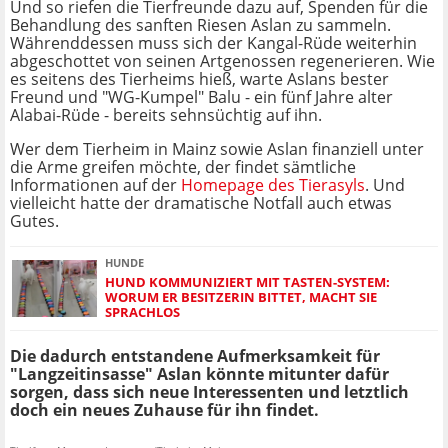
Und so riefen die Tierfreunde dazu auf, Spenden für die
Behandlung des sanften Riesen Aslan zu sammeln.
Währenddessen muss sich der Kangal-Rüde weiterhin
abgeschottet von seinen Artgenossen regenerieren. Wie
es seitens des Tierheims hieß, warte Aslans bester
Freund und "WG-Kumpel" Balu - ein fünf Jahre alter
Alabai-Rüde - bereits sehnsüchtig auf ihn.
Wer dem Tierheim in Mainz sowie Aslan finanziell unter
die Arme greifen möchte, der findet sämtliche
Informationen auf der
Homepage des Tierasyls
. Und
vielleicht hatte der dramatische Notfall auch etwas
Gutes.
HUNDE
HUND KOMMUNIZIERT MIT TASTEN-SYSTEM:
WORUM ER BESITZERIN BITTET, MACHT SIE
SPRACHLOS
Die dadurch entstandene Aufmerksamkeit für
"Langzeitinsasse" Aslan könnte mitunter dafür
sorgen, dass sich neue Interessenten und letztlich
doch ein neues Zuhause für ihn findet.