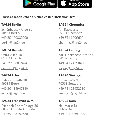
Unsere Redaktionen direkt für Dich vor Ort:
TAG24 Berlin
TAG24 Chemnitz
Schönhauser Allee 36
Am Rathaus 2
10435 Berlin
09111 Chemnitz
+49 30 120880900
+49 371 6906600
berlin@tag24.de
chemnitz@tag24.de
TAG24 Dresden
TAG24 Leipzig
Ostra-Allee 18
Karl-Liebknecht-Straße 8
01067 Dresden
04107 Leipzig
+49 351 888-2424
+49 341 24250430
dresden@tag24.de
leipzig@tag24.de
TAG24 Erfurt
TAG24 Stuttgart
Bahnhofstraße 38
Curiestraße 2
99084 Erfurt
70563 Stuttgart
+49 361 34947880
+49 711 21952530
erfurt@tag24.de
stuttgart@tag24.de
TAG24 Frankfurt a. M.
TAG24 Köln
Friedrich-Ebert-Anlage 36
Neumarkt 1a
60325 Frankfurt am Main
50667 Köln
+49 69 348750580
+49 221 98651990