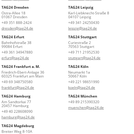
TAG24 Dresden
TAG24 Leipzig
Ostra-Allee 18
Karl-Liebknecht-Straße 8
01067 Dresden
04107 Leipzig
+49 351 888-2424
+49 341 24250430
dresden@tag24.de
leipzig@tag24.de
TAG24 Erfurt
TAG24 Stuttgart
Bahnhofstraße 38
Curiestraße 2
99084 Erfurt
70563 Stuttgart
+49 361 34947880
+49 711 21952530
erfurt@tag24.de
stuttgart@tag24.de
TAG24 Frankfurt a. M.
TAG24 Köln
Friedrich-Ebert-Anlage 36
Neumarkt 1a
60325 Frankfurt am Main
50667 Köln
+49 69 348750580
+49 221 98651990
frankfurt@tag24.de
koeln@tag24.de
TAG24 Hamburg
TAG24 München
Am Sandtorkai 77
+49 89 215390320
20457 Hamburg
muenchen@tag24.de
+49 40 228608090
hamburg@tag24.de
TAG24 Magdeburg
Breiter Weg 8-10A