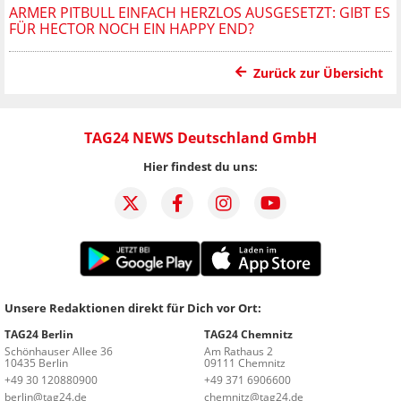
ARMER PITBULL EINFACH HERZLOS AUSGESETZT: GIBT ES
FÜR HECTOR NOCH EIN HAPPY END?
Zurück zur Übersicht
TAG24 NEWS Deutschland GmbH
Hier findest du uns:
Unsere Redaktionen direkt für Dich vor Ort:
TAG24 Berlin
TAG24 Chemnitz
Schönhauser Allee 36
Am Rathaus 2
10435 Berlin
09111 Chemnitz
+49 30 120880900
+49 371 6906600
berlin@tag24.de
chemnitz@tag24.de