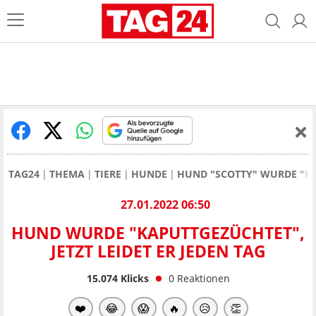
TAG24
THEMA
TIERE
HUNDE
HUND "SCOTTY" WURDE "KAP
27.01.2022 06:50
HUND WURDE "KAPUTTGEZÜCHTET",
JETZT LEIDET ER JEDEN TAG
15.074
Klicks
0
Reaktionen
❤️
😂
😱
🔥
😥
👏