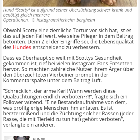
Hund "Scotty" ist aufgrund seiner Überzüchtung schwer krank und
benötigt gleich mehrere
Operationen. ©
Instagram/tierheim_bergheim
Obwohl Scotty eine ziemliche Tortur vor sich hat, ist es
das auf jeden Fall wert, wie seine Pfleger in dem Beitrag
betonten. Denn Ziel der Eingriffe sei, die Lebensqualität
des
Hundes
entscheidend zu verbessern.
Dass es überhaupt so weit mit Scottys Gesundheit
gekommen ist, rief bei vielen Instagram-Fans Entsetzen
hervor. So machten zahlreiche Nutzer ihrem Ärger über
den überzüchteten Vierbeiner prompt in der
Kommentarspalte unter dem Beitrag Luft.
"Schrecklich, der arme Kerl! Wann werden diese
Qualzüchtungen endlich verboten??!!", fragte sich ein
Follower wütend. "Eine Bestandsaufnahme von dem,
was profitgierige Menschen ihm antaten. Es ist
herzzerreißend und die Züchtung solcher Rassen (jeder
Rasse, die mit Tierleid zu tun hat) gehört verboten",
verlangte ein anderer.
HUNDE