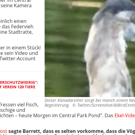
er im Central
rt seine Kamera
inlich einen
e das Federvieh
ne Stadtratte,
r in einem Stück!
te sein Video und
Twitter-Account
ERSCHUTZWIDRIG": L
EREIN 120 TIERE W
Dieser Kanadareiher sorgt bei manch einem Ne
essen viel Fisch,
Begeisterung. ©
Twitter/Screenshot/@BirdCent
eischige und
zichten – heute Morgen im Central Park Pond". Das
Ekel-Vid
ost
sagte Barrett, dass es selten vorkomme, dass die Vög