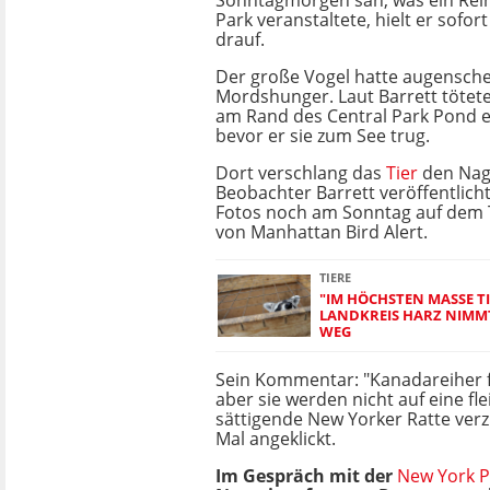
Sonntagmorgen sah, was ein Reih
Park veranstaltete, hielt er sofo
drauf.
Der große Vogel hatte augensche
Mordshunger. Laut Barrett tötet
am Rand des Central Park Pond ei
bevor er sie zum See trug.
Dort verschlang das
Tier
den Nage
Beobachter Barrett veröffentlich
Fotos noch am Sonntag auf dem 
von Manhattan Bird Alert.
TIERE
"IM HÖCHSTEN MASSE TI
ANDKREIS HARZ NIMMT V
EG
Sein Kommentar: "Kanadareiher fr
aber sie werden nicht auf eine fl
sättigende New Yorker Ratte ver
Mal angeklickt.
Im Gespräch mit der
New York P