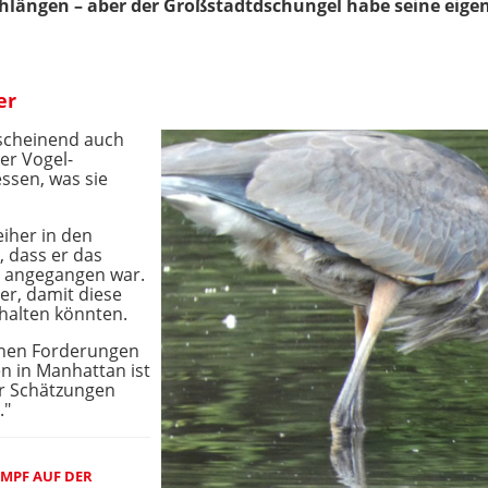
chlängen – aber der Großstadtdschungel habe seine eige
er
nscheinend auch
der Vogel-
essen, was sie
eiher in den
 dass er das
t angegangen war.
er, damit diese
 halten könnten.
chen Forderungen
en in Manhattan ist
er Schätzungen
."
MPF AUF DER