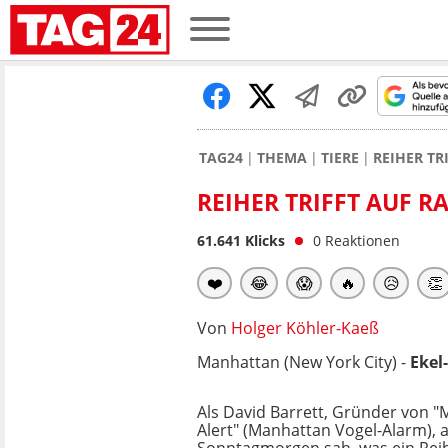
TAG24
THEMA
TIERE
REIHER TR
REIHER TRIFFT AUF R
61.641
Klicks
0
Reaktionen
❤️
😂
😱
🔥
😥
👏
Von
Holger Köhler-Kaeß
Manhattan (New York City) -
Ekel
Als David Barrett, Gründer von "
Alert" (Manhattan Vogel-Alarm),