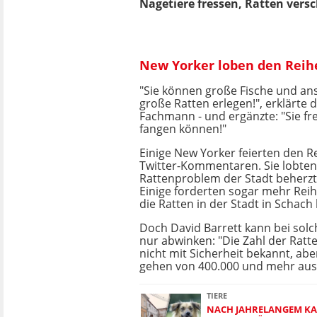
Nagetiere fressen, Ratten vers
New Yorker loben den Reih
"Sie können große Fische und a
große Ratten erlegen!", erklärte 
Fachmann - und ergänzte: "Sie fr
fangen können!"
Einige New Yorker feierten den R
Twitter-Kommentaren. Sie lobten,
Rattenproblem der Stadt beherz
Einige forderten sogar mehr Reih
die Ratten in der Stadt in Schach
Doch David Barrett kann bei sol
nur abwinken: "Die Zahl der Ratt
nicht mit Sicherheit bekannt, ab
gehen von 400.000 und mehr aus
TIERE
NACH JAHRELANGEM KA