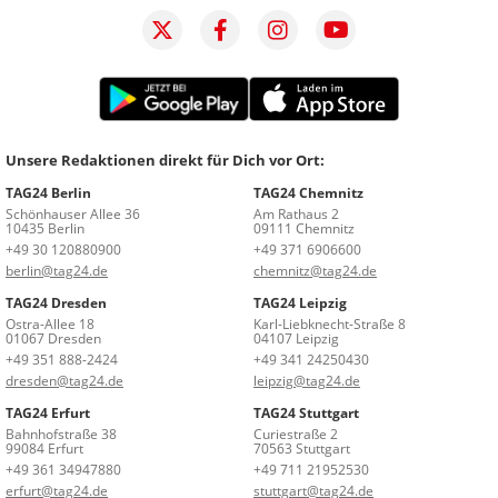
Unsere Redaktionen direkt für Dich vor Ort:
TAG24 Berlin
TAG24 Chemnitz
Schönhauser Allee 36
Am Rathaus 2
10435 Berlin
09111 Chemnitz
+49 30 120880900
+49 371 6906600
berlin@tag24.de
chemnitz@tag24.de
TAG24 Dresden
TAG24 Leipzig
Ostra-Allee 18
Karl-Liebknecht-Straße 8
01067 Dresden
04107 Leipzig
+49 351 888-2424
+49 341 24250430
dresden@tag24.de
leipzig@tag24.de
TAG24 Erfurt
TAG24 Stuttgart
Bahnhofstraße 38
Curiestraße 2
99084 Erfurt
70563 Stuttgart
+49 361 34947880
+49 711 21952530
erfurt@tag24.de
stuttgart@tag24.de