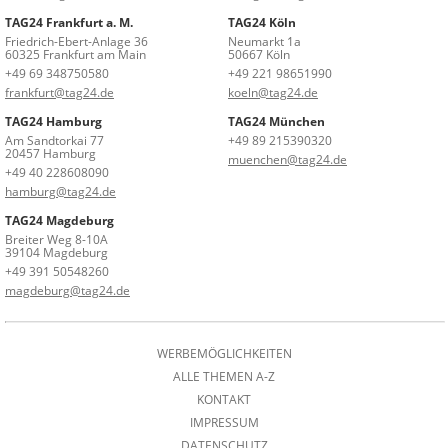
TAG24 Frankfurt a. M.
TAG24 Köln
Friedrich-Ebert-Anlage 36
Neumarkt 1a
60325 Frankfurt am Main
50667 Köln
+49 69 348750580
+49 221 98651990
frankfurt@tag24.de
koeln@tag24.de
TAG24 Hamburg
TAG24 München
Am Sandtorkai 77
+49 89 215390320
20457 Hamburg
muenchen@tag24.de
+49 40 228608090
hamburg@tag24.de
TAG24 Magdeburg
Breiter Weg 8-10A
39104 Magdeburg
+49 391 50548260
magdeburg@tag24.de
WERBEMÖGLICHKEITEN
ALLE THEMEN A-Z
KONTAKT
IMPRESSUM
DATENSCHUTZ