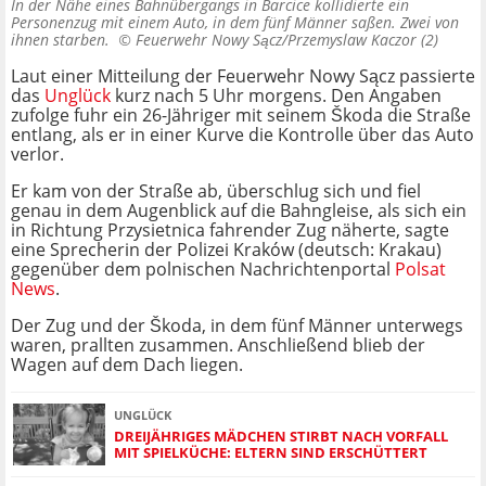
In der Nähe eines Bahnübergangs in Barcice kollidierte ein
Personenzug mit einem Auto, in dem fünf Männer saßen. Zwei von
ihnen starben. ©
Feuerwehr Nowy Sącz/Przemyslaw Kaczor (2)
Laut einer Mitteilung der Feuerwehr Nowy Sącz passierte
das
Unglück
kurz nach 5 Uhr morgens. Den Angaben
zufolge fuhr ein 26-Jähriger mit seinem Škoda die Straße
entlang, als er in einer Kurve die Kontrolle über das Auto
verlor.
Er kam von der Straße ab, überschlug sich und fiel
genau in dem Augenblick auf die Bahngleise, als sich ein
in Richtung Przysietnica fahrender Zug näherte, sagte
eine Sprecherin der Polizei Kraków (deutsch: Krakau)
gegenüber dem polnischen Nachrichtenportal
Polsat
News
.
Der Zug und der Škoda, in dem fünf Männer unterwegs
waren, prallten zusammen. Anschließend blieb der
Wagen auf dem Dach liegen.
UNGLÜCK
DREIJÄHRIGES MÄDCHEN STIRBT NACH VORFALL
MIT SPIELKÜCHE: ELTERN SIND ERSCHÜTTERT