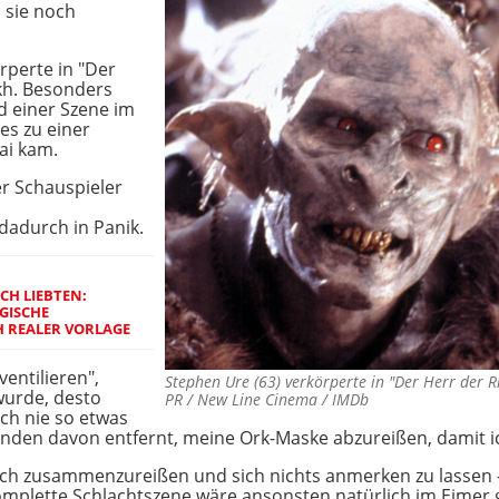
 sie noch
rperte in "Der
kh. Besonders
d einer Szene im
 es zu einer
ai kam.
er Schauspieler
adurch in Panik.
ICH LIEBTEN:
GISCHE
H REALER VORLAGE
ventilieren",
Stephen Ure (63) verkörperte in "Der Herr der
 wurde, desto
PR / New Line Cinema / IMDb
ch nie so etwas
Sekunden davon entfernt, meine Ork-Maske abzureißen, damit 
sich zusammenzureißen und sich nichts anmerken zu lassen -
komplette Schlachtszene wäre ansonsten natürlich im Eimer