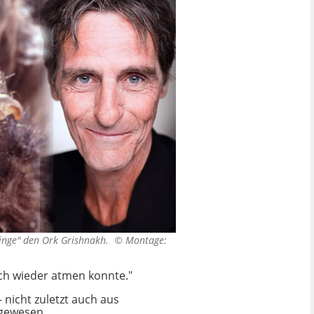
 Ringe" den Ork Grishnakh. ©
Montage:
ich wieder atmen konnte."
 nicht zuletzt auch aus
 gewesen.