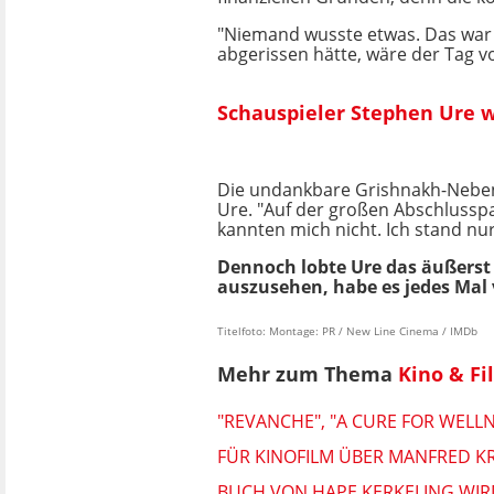
"Niemand wusste etwas. Das war 
abgerissen hätte, wäre der Tag v
Schauspieler Stephen Ure w
Die undankbare Grishnakh-Nebenro
Ure. "Auf der großen Abschlusspar
kannten mich nicht. Ich stand nur
Dennoch lobte Ure das äußerst
auszusehen, habe es jedes Mal 
Titelfoto: Montage: PR / New Line Cinema / IMDb
Mehr zum Thema
Kino & F
"REVANCHE", "A CURE FOR WELL
FÜR KINOFILM ÜBER MANFRED K
BUCH VON HAPE KERKELING WIRD