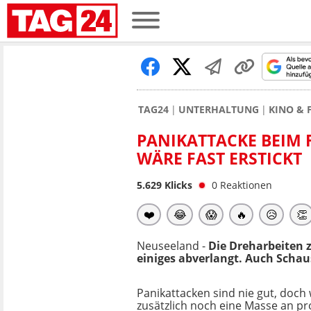
TAG24
UNTERHALTUNG
KINO & 
PANIKATTACKE BEIM 
WÄRE FAST ERSTICKT
5.629
Klicks
0
Reaktionen
❤️
😂
😱
🔥
😥
👏
Neuseeland -
Die Dreharbeiten z
einiges abverlangt. Auch Schau
Panikattacken sind nie gut, doc
zusätzlich noch eine Masse an p