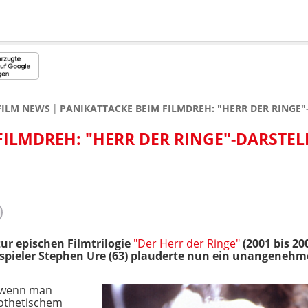
FILM NEWS
PANIKATTACKE BEIM FILMDREH: "HERR DER RINGE"
FILMDREH: "HERR DER RINGE"-DARSTEL
ur epischen Filmtrilogie
"Der Herr der Ringe"
(2001 bis 20
spieler Stephen Ure (63) plauderte nun ein unangenehme
h wenn man
rothetischem