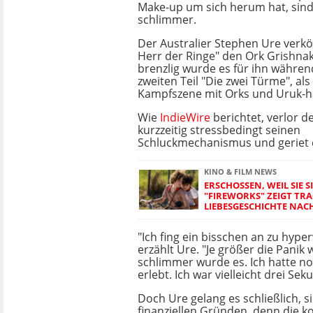
Make-up um sich herum hat, sind
schlimmer.
Der Australier Stephen Ure verkö
Herr der Ringe" den Ork Grishna
brenzlig wurde es für ihn währen
zweiten Teil "Die zwei Türme", als
Kampfszene mit Orks und Uruk-h
Wie
IndieWire
berichtet, verlor d
kurzzeitig stressbedingt seinen
Schluckmechanismus und geriet d
KINO & FILM NEWS
ERSCHOSSEN, WEIL SIE S
"FIREWORKS" ZEIGT TRA
LIEBESGESCHICHTE NAC
"Ich fing ein bisschen an zu hyper
erzählt Ure. "Je größer die Panik
schlimmer wurde es. Ich hatte no
erlebt. Ich war vielleicht drei 
Doch Ure gelang es schließlich, 
finanziellen Gründen, denn die 