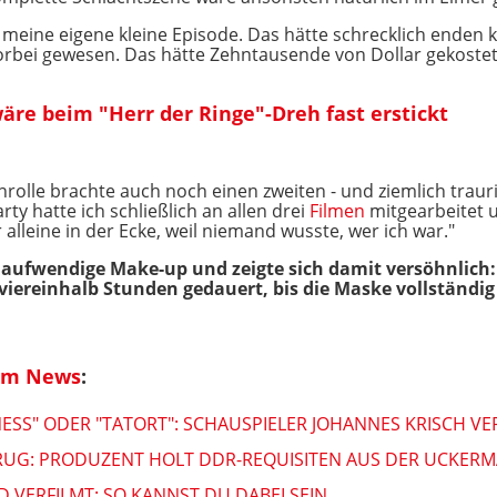
meine eigene kleine Episode. Das hätte schrecklich enden 
orbei gewesen. Das hätte Zehntausende von Dollar gekostet
äre beim "Herr der Ringe"-Dreh fast erstickt
lle brachte auch noch einen zweiten - und ziemlich traurige
ty hatte ich schließlich an allen drei
Filmen
mitgearbeitet u
 alleine in der Ecke, weil niemand wusste, wer ich war."
 aufwendige Make-up und zeigte sich damit versöhnlich:
viereinhalb Stunden gedauert, bis die Maske vollständig
ilm News
:
NESS" ODER "TATORT": SCHAUSPIELER JOHANNES KRISCH V
RUG: PRODUZENT HOLT DDR-REQUISITEN AUS DER UCKERM
 VERFILMT: SO KANNST DU DABEI SEIN