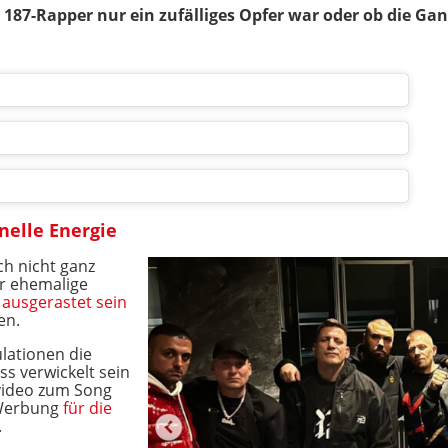
r 187-Rapper nur ein zufälliges Opfer war oder ob die Gan
nelle Energie
h nicht ganz
er ehemalige
e ausgerastet sein
en.
lationen die
s verwickelt sein
kvideo zum Song
 Werbung
für die
.