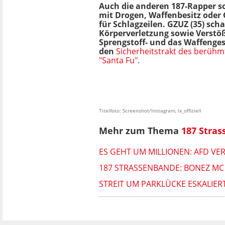
Auch die anderen 187-Rapper s
mit Drogen, Waffenbesitz oder
für Schlagzeilen. GZUZ (35) sch
Körperverletzung sowie Verstö
Sprengstoff- und das Waffengese
den
Sicherheitstrakt des berühm
"Santa Fu"
.
Titelfoto: Screenshot/Instagram, lx_offiziell
Mehr zum Thema
187 Stra
ES GEHT UM MILLIONEN: AFD V
187 STRASSENBANDE: BONEZ M
STREIT UM PARKLÜCKE ESKALIERT