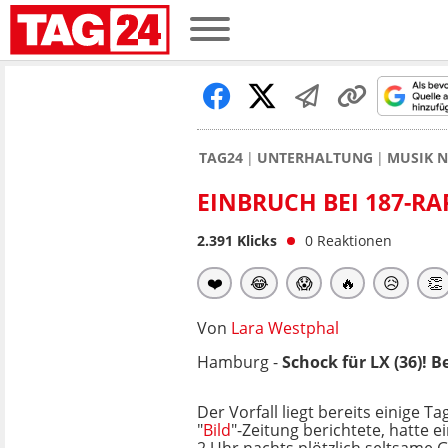
TAG24
UNTERHALTUNG
MUSIK 
EINBRUCH BEI 187-RA
2.391
Klicks
0
Reaktionen
❤️
😂
😱
🔥
😥
👏
Von
Lara Westphal
Hamburg -
Schock für LX (36)! 
Der Vorfall liegt bereits einige Ta
"
Bild
"-Zeitung berichtete, hatte 