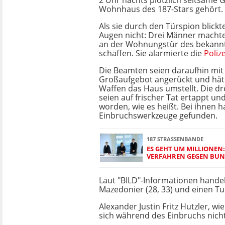
2 Uhr nachts plötzlich seltsame
Wohnhaus des 187-Stars gehört.
Als sie durch den Türspion blickte
Augen nicht: Drei Männer machte
an der Wohnungstür des bekann
schaffen. Sie alarmierte die
Polize
Die Beamten seien daraufhin mit
Großaufgebot angerückt und hät
Waffen das Haus umstellt. Die dr
seien auf frischer Tat ertappt 
worden, wie es heißt. Bei ihnen 
Einbruchswerkzeuge gefunden.
187 STRASSENBANDE
ES GEHT UM MILLIONEN:
VERFAHREN GEGEN BU
Laut "BILD"-Informationen handel
Mazedonier (28, 33) und einen Tun
Alexander Justin Fritz Hutzler, 
sich während des Einbruchs nic