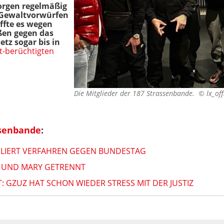
orgen regelmäßig
 Gewaltvorwürfen
affte es wegen
ßen gegen das
tz sogar bis in
t-berüchtigten
Die Mitglieder der 187 Strassenbande. ©
lx_off
ssenbande
:
ERLIERT VERFAHREN GEGEN BUNDESTAG
C UND MARY GETRENNT
: GZUZ HAT SCHON WIEDER STRESS MIT DER JUSTIZ