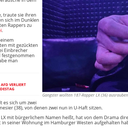
 Geräusche in dem
, traute sie ihren
n sich im Dunklen
ten Rappers zu
i
.
 einem
ten mit gezückten
ei Einbrecher
und festgenommen
habe man
 AFD VERLIERT
NDESTAG
Gangster wollten 187-Rapper LX (36) ausraub
t es sich um zwei
esier (38), von denen zwei nun in U-Haft sitzen.
wie LX mit bürgerlichem Namen heißt, hat von dem Drama dir
ht in seiner Wohnung im Hamburger Westen aufgehalten ha