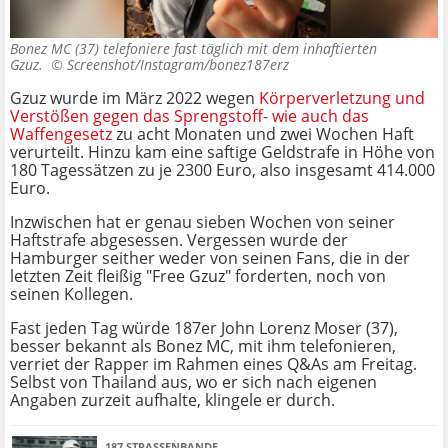
Bonez MC (37) telefoniere fast täglich mit dem inhaftierten
Gzuz. ©
Screenshot/Instagram/bonez187erz
Gzuz wurde im März 2022 wegen
Körperverletzung und
Verstößen gegen das Sprengstoff- wie auch das
Waffengesetz
zu acht Monaten und zwei Wochen Haft
verurteilt.
Hinzu kam eine saftige Geldstrafe in Höhe von
180 Tagessätzen zu je 2300 Euro, also insgesamt 414.000
Euro.
Inzwischen hat er genau sieben Wochen von seiner
Haftstrafe abgesessen. Vergessen wurde der
Hamburger seither weder von seinen Fans, die in der
letzten Zeit fleißig "Free Gzuz" forderten, noch von
seinen Kollegen.
Fast jeden Tag würde 187er
John Lorenz Moser (37),
besser bekannt als Bonez MC,
mit ihm telefonieren,
verriet der Rapper im Rahmen eines Q&As am Freitag.
Selbst von Thailand aus, wo er sich nach eigenen
Angaben zurzeit aufhalte, klingele er durch.
187 STRASSENBANDE