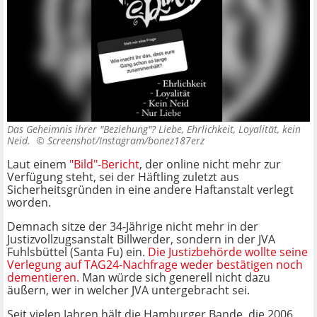
Das Geheimnis ihrer "Beziehung"? Liebe, Ehrlichkeit, Loyalität, kein
Neid. ©
Screenshot/Instagram/bonez187erz
Laut einem
"Bild"-Bericht
, der online nicht mehr zur
Verfügung steht, sei der Häftling zuletzt aus
Sicherheitsgründen in eine andere Haftanstalt verlegt
worden.
Demnach sitze der 34-Jährige nicht mehr in der
Justizvollzugsanstalt Billwerder, sondern in der JVA
Fuhlsbüttel (Santa Fu) ein.
Die Justizbehörde wollte seine
Verlegung auf TAG24-Nachfrage weder bestätigen noch
dementieren.
Man würde sich generell nicht dazu
äußern, wer in welcher JVA untergebracht sei.
Seit vielen Jahren hält die Hamburger Bande, die 2006