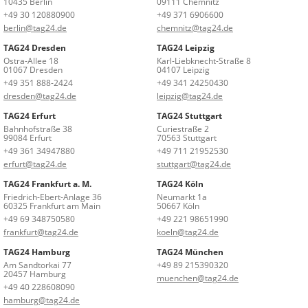
10435 Berlin
09111 Chemnitz
+49 30 120880900
+49 371 6906600
berlin@tag24.de
chemnitz@tag24.de
TAG24 Dresden
TAG24 Leipzig
Ostra-Allee 18
Karl-Liebknecht-Straße 8
01067 Dresden
04107 Leipzig
+49 351 888-2424
+49 341 24250430
dresden@tag24.de
leipzig@tag24.de
TAG24 Erfurt
TAG24 Stuttgart
Bahnhofstraße 38
Curiestraße 2
99084 Erfurt
70563 Stuttgart
+49 361 34947880
+49 711 21952530
erfurt@tag24.de
stuttgart@tag24.de
TAG24 Frankfurt a. M.
TAG24 Köln
Friedrich-Ebert-Anlage 36
Neumarkt 1a
60325 Frankfurt am Main
50667 Köln
+49 69 348750580
+49 221 98651990
frankfurt@tag24.de
koeln@tag24.de
TAG24 Hamburg
TAG24 München
Am Sandtorkai 77
+49 89 215390320
20457 Hamburg
muenchen@tag24.de
+49 40 228608090
hamburg@tag24.de