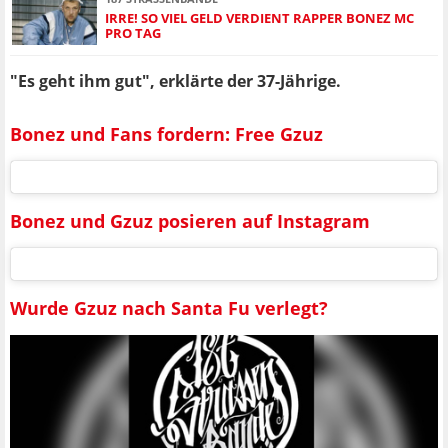
IRRE! SO VIEL GELD VERDIENT RAPPER BONEZ MC
PRO TAG
"Es geht ihm gut", erklärte der 37-Jährige.
Bonez und Fans fordern: Free Gzuz
Bonez und Gzuz posieren auf Instagram
Wurde Gzuz nach Santa Fu verlegt?