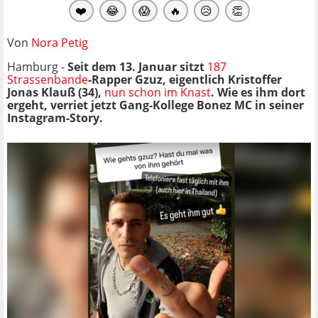
❤️
😂
😱
🔥
😥
👏
Von
Nora Petig
Hamburg -
Seit dem 13. Januar sitzt
187
Strassenbande
-Rapper Gzuz, eigentlich
Kristoffer
Jonas Klauß (34),
nun schon im Knast
. Wie es ihm dort
ergeht, verriet jetzt Gang-Kollege Bonez MC in seiner
Instagram-Story.