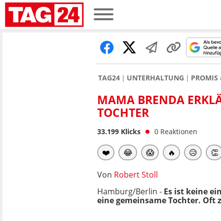
TAG24
UNTERHALTUNG
PROMIS 
MAMA BRENDA ERKLÄR
TOCHTER
33.199
Klicks
0
Reaktionen
❤️
😂
😱
🔥
😥
👏
Von
Robert Stoll
Hamburg/Berlin -
Es ist keine e
eine gemeinsame Tochter. Oft 