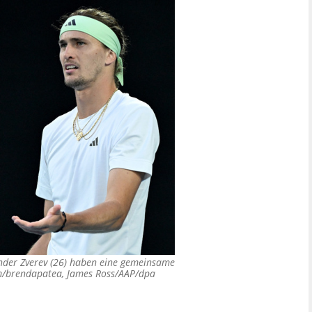
nder Zverev (26) haben eine gemeinsame
m/brendapatea, James Ross/AAP/dpa