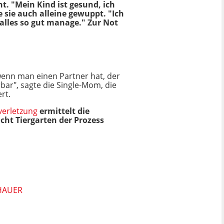
ht. "Mein Kind ist gesund, ich
 sie auch alleine gewuppt. "Ich
s alles so gut manage." Zur Not
, wenn man einen Partner hat, der
ar", sagte die Single-Mom, die
rt.
verletzung
ermittelt die
cht Tiergarten der Prozess
HAUER