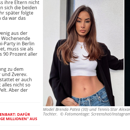
ss ihre Eltern nicht
 sich die beiden
hr später folgte
 da war das
wenig aus der
Am Wochenende
i-Party in Berlin
iet, muss sie als
s 90 Prozent aller
lung zu dem
r und Zverev.
stattet er auch
 alles nicht so
Welt. Aber der
Model Brenda Patea (30) und Tennis-Star Alexa
Tochter. ©
Fotomontage: Screenshot/Instagra
FENBART: DAFÜR
NIGE MILLIONEN" AUS