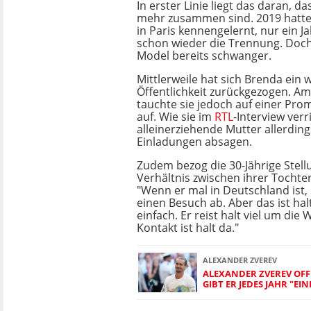
In erster Linie liegt das daran, da
mehr zusammen sind. 2019 hatten
in Paris kennengelernt, nur ein Ja
schon wieder die Trennung. Doch
Model bereits schwanger.
Mittlerweile hat sich Brenda ein 
Öffentlichkeit zurückgezogen. 
tauchte sie jedoch auf einer Prom
auf. Wie sie im
RTL
-Interview verr
alleinerziehende Mutter allerding
Einladungen absagen.
Zudem bezog die 30-Jährige Stel
Verhältnis zwischen ihrer Tochte
"Wenn er mal in Deutschland ist, 
einen Besuch ab. Aber das ist halt
einfach. Er reist halt viel um die 
Kontakt ist halt da."
ALEXANDER ZVEREV
ALEXANDER ZVEREV OF
GIBT ER JEDES JAHR "EI