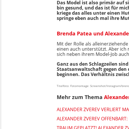
Das Model ist also primär auf si
bin gesund, und das ist für mi
kriege das alles unter einen Hut
springe eben auch mal ihre Mut
Brenda Patea und Alexander
Mit der Rolle als alleinerziehend
einen auch unterstützt. Aber ich
sich neben ihrem Model-Job auch
Ganz aus den Schlagzeilen sind
Staatsanwaltschaft gegen den d
beginnen. Das Verhältnis zwisc
Titelfoto: Fotomontage: Screenshot/Instagram/bre
Mehr zum Thema
Alexande
ALEXANDER ZVEREV VERLIERT M
ALEXANDER ZVEREV OFFENBART: D
TRAUM GEPLATZT! ALEXANDER Z