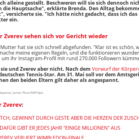
ch alleine gestellt. Beschweren will sie sich dennoch nic
ch die Hauptsache", erklärte Brenda. Den Alltag bekomme
", versicherte sie. "Ich hätte nicht gedacht, dass ich da
ter ein.
 Zverev sehen sich vor Gericht wieder
e Mutter hat sie sich schnell abgefunden. "Klar ist es schön
 mache meine eigenen Regeln, und die funktionieren wunderb
 um ihr Instagram-Profil mit rund 270.000 Followern kümme
 sie und Zverev aber nicht. Nach dem
Vorwurf der Körper
eutschen Tennis-Star. Am 31. Mai soll vor dem Amtsgeri
hen den beiden Eltern gilt daher als angespannt.
ndapatea, James Ross/AAP/dpa
r Zverev
:
ATCH, GEWINNT DURCH GESTE ABER DIE HERZEN DER ZUSC
AFÜR GIBT ER JEDES JAHR "EINIGE MILLIONEN" AUS
VEREV VERLIERT WIMBLEDON-FINALE