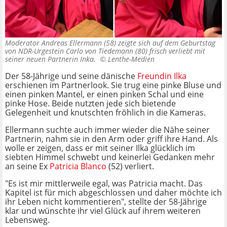
Moderator Andreas Ellermann (58) zeigte sich auf dem Geburtstag
von NDR-Urgestein Carlo von Tiedemann (80) frisch verliebt mit
seiner neuen Partnerin Inka. ©
Lenthe-Medien
Der 58-Jährige und seine dänische
Freundin Ilka
erschienen im Partnerlook. Sie trug eine pinke Bluse und
einen pinken Mantel, er einen pinken Schal und eine
pinke Hose. Beide nutzten jede sich bietende
Gelegenheit und knutschten fröhlich in die Kameras.
Ellermann suchte auch immer wieder die Nähe seiner
Partnerin, nahm sie in den Arm oder griff ihre Hand. Als
wolle er zeigen, dass er mit seiner Ilka glücklich im
siebten Himmel schwebt und keinerlei Gedanken mehr
an seine Ex
Patricia Blanco
(52) verliert.
"Es ist mir mittlerweile egal, was Patricia macht. Das
Kapitel ist für mich abgeschlossen und daher möchte ich
ihr Leben nicht kommentieren", stellte der 58-Jährige
klar und wünschte ihr viel Glück auf ihrem weiteren
Lebensweg.