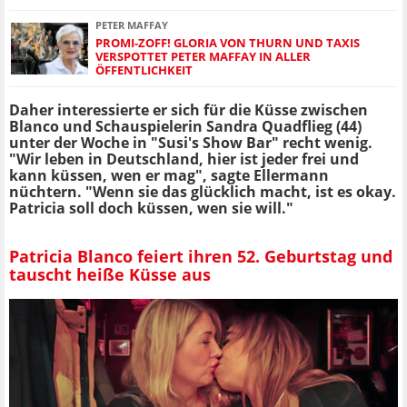
PETER MAFFAY
PROMI-ZOFF! GLORIA VON THURN UND TAXIS
VERSPOTTET PETER MAFFAY IN ALLER
ÖFFENTLICHKEIT
Daher interessierte er sich für die Küsse zwischen
Blanco und Schauspielerin Sandra Quadflieg (44)
unter der Woche in "Susi's Show Bar" recht wenig.
"Wir leben in Deutschland, hier ist jeder frei und
kann küssen, wen er mag", sagte Ellermann
nüchtern. "Wenn sie das glücklich macht, ist es okay.
Patricia soll doch küssen, wen sie will."
Patricia Blanco feiert ihren 52. Geburtstag und
tauscht heiße Küsse aus