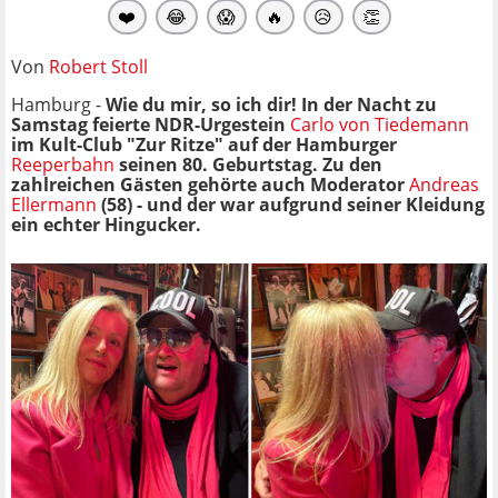
❤️
😂
😱
🔥
😥
👏
Von
Robert Stoll
Hamburg -
Wie du mir, so ich dir! In der Nacht zu
Samstag feierte NDR-Urgestein
Carlo von Tiedemann
im Kult-Club "Zur Ritze" auf der Hamburger
Reeperbahn
seinen 80. Geburtstag. Zu den
zahlreichen Gästen gehörte auch Moderator
Andreas
Ellermann
(58) - und der war aufgrund seiner Kleidung
ein echter Hingucker.