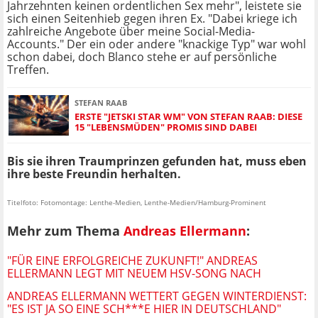
Jahrzehnten keinen ordentlichen Sex mehr", leistete sie
sich einen Seitenhieb gegen ihren Ex. "Dabei kriege ich
zahlreiche Angebote über meine Social-Media-
Accounts." Der ein oder andere "knackige Typ" war wohl
schon dabei, doch Blanco stehe er auf persönliche
Treffen.
STEFAN RAAB
ERSTE "JETSKI STAR WM" VON STEFAN RAAB: DIESE
15 "LEBENSMÜDEN" PROMIS SIND DABEI
Bis sie ihren Traumprinzen gefunden hat, muss eben
ihre beste Freundin herhalten.
Titelfoto: Fotomontage: Lenthe-Medien, Lenthe-Medien/Hamburg-Prominent
Mehr zum Thema
Andreas Ellermann
:
"FÜR EINE ERFOLGREICHE ZUKUNFT!" ANDREAS
ELLERMANN LEGT MIT NEUEM HSV-SONG NACH
ANDREAS ELLERMANN WETTERT GEGEN WINTERDIENST:
"ES IST JA SO EINE SCH***E HIER IN DEUTSCHLAND"