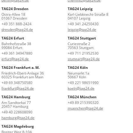
berlin@tag24.de
chemnitz@tag24.de
TAG24 Dresden
TAG24 Leipzig
Ostra-Allee 18
Karl-Liebknecht-Straße 8
01067 Dresden
04107 Leipzig
+49 351 888-2424
+49 341 24250430
dresden@tag24.de
leipzig@tag24.de
TAG24 Erfurt
TAG24 Stuttgart
Bahnhofstraße 38
Curiestraße 2
99084 Erfurt
70563 Stuttgart
+49 361 34947880
+49 711 21952530
erfurt@tag24.de
stuttgart@tag24.de
TAG24 Frankfurt a. M.
TAG24 Köln
Friedrich-Ebert-Anlage 36
Neumarkt 1a
60325 Frankfurt am Main
50667 Köln
+49 69 348750580
+49 221 98651990
frankfurt@tag24.de
koeln@tag24.de
TAG24 Hamburg
TAG24 München
Am Sandtorkai 77
+49 89 215390320
20457 Hamburg
muenchen@tag24.de
+49 40 228608090
hamburg@tag24.de
TAG24 Magdeburg
Breiter Weg 8-10A