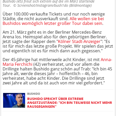
Bushido (45) freut sich extrem auf die im März startende
Tour. ©
Screenshot/Instagram/bush1do (Bildmontage)
Über 100.000 verkaufte Tickets und nur noch wenige
Städte, die nicht ausverkauft sind.
Alle wollen sie bei
Bushidos womöglich letzter großer Tour dabei sein
.
Am 21. März geht es in der Berliner Mercedes-Benz
Arena los. Heimspiel also für den gebürtigen Berliner.
Jetzt sagte der Rapper dem "
Kölner Stadt-Anzeiger
": "Es
ist für mich das letzte große Projekt. Wir spielen das jetzt
und eigentlich ist es für mich dann auch gegessen."
Der 45-Jährige hat mittlerweile acht Kinder, ist mit
Anna-
Maria Ferchichi
(42) verheiratet, und vor allem die
Drillinge halten Bushido ganz schön auf Trab: "Ich bin 45
Jahre alt, werde dieses Jahr – hoffentlich – 46, bin
verheiratet, habe acht Kinder. Die Drillinge sind jetzt
zwei Jahre alt und da ist auch von mir viel gefordert."
BUSHIDO
BUSHIDO SPRICHT ÜBER EXTREME
ANGSTZUSTÄNDE: "ICH BIN TEILWEISE NICHT MEHR
RAUSGEGANGEN"