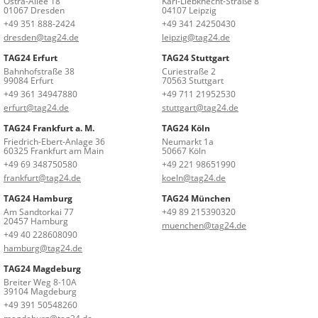
Ostra-Allee 18
Karl-Liebknecht-Straße 8
01067 Dresden
04107 Leipzig
+49 351 888-2424
+49 341 24250430
dresden@tag24.de
leipzig@tag24.de
TAG24 Erfurt
TAG24 Stuttgart
Bahnhofstraße 38
Curiestraße 2
99084 Erfurt
70563 Stuttgart
+49 361 34947880
+49 711 21952530
erfurt@tag24.de
stuttgart@tag24.de
TAG24 Frankfurt a. M.
TAG24 Köln
Friedrich-Ebert-Anlage 36
Neumarkt 1a
60325 Frankfurt am Main
50667 Köln
+49 69 348750580
+49 221 98651990
frankfurt@tag24.de
koeln@tag24.de
TAG24 Hamburg
TAG24 München
Am Sandtorkai 77
+49 89 215390320
20457 Hamburg
muenchen@tag24.de
+49 40 228608090
hamburg@tag24.de
TAG24 Magdeburg
Breiter Weg 8-10A
39104 Magdeburg
+49 391 50548260