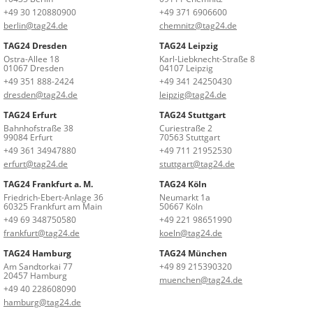
+49 30 120880900
+49 371 6906600
berlin@tag24.de
chemnitz@tag24.de
TAG24 Dresden
TAG24 Leipzig
Ostra-Allee 18
Karl-Liebknecht-Straße 8
01067 Dresden
04107 Leipzig
+49 351 888-2424
+49 341 24250430
dresden@tag24.de
leipzig@tag24.de
TAG24 Erfurt
TAG24 Stuttgart
Bahnhofstraße 38
Curiestraße 2
99084 Erfurt
70563 Stuttgart
+49 361 34947880
+49 711 21952530
erfurt@tag24.de
stuttgart@tag24.de
TAG24 Frankfurt a. M.
TAG24 Köln
Friedrich-Ebert-Anlage 36
Neumarkt 1a
60325 Frankfurt am Main
50667 Köln
+49 69 348750580
+49 221 98651990
frankfurt@tag24.de
koeln@tag24.de
TAG24 Hamburg
TAG24 München
Am Sandtorkai 77
+49 89 215390320
20457 Hamburg
muenchen@tag24.de
+49 40 228608090
hamburg@tag24.de