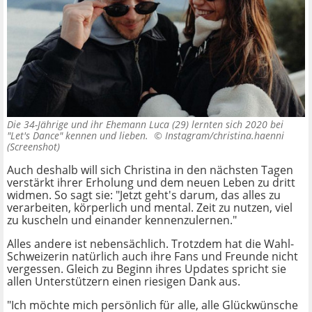
Die 34-Jährige und ihr Ehemann Luca (29) lernten sich 2020 bei
"Let's Dance" kennen und lieben. ©
Instagram/christina.haenni
(Screenshot)
Auch deshalb will sich Christina in den nächsten Tagen
verstärkt ihrer Erholung und dem neuen Leben zu dritt
widmen. So sagt sie: "Jetzt geht's darum, das alles zu
verarbeiten, körperlich und mental. Zeit zu nutzen, viel
zu kuscheln und einander kennenzulernen."
Alles andere ist nebensächlich. Trotzdem hat die Wahl-
Schweizerin natürlich auch ihre Fans und Freunde nicht
vergessen. Gleich zu Beginn ihres Updates spricht sie
allen Unterstützern einen riesigen Dank aus.
"Ich möchte mich persönlich für alle, alle Glückwünsche