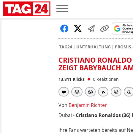
TAG24
UNTERHALTUNG
PROMIS 
CRISTIANO RONALDO
ZEIGT BABYBAUCH A
13.811
Klicks
0
Reaktionen
❤️
😂
😱
🔥
😥
👏
Von
Benjamin Richter
Dubai -
Cristiano Ronaldos (36)
Ihre Fans warteten bereits auf Ne