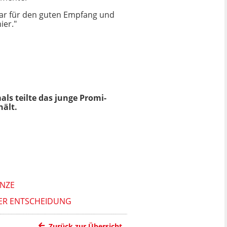
kbar für den guten Empfang und
ier."
ls teilte das junge Promi-
hält.
ENZE
RER ENTSCHEIDUNG
Zurück zur Übersicht