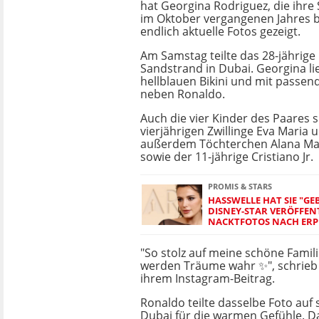
hat Georgina Rodriguez, die ihr
im Oktober vergangenen Jahres 
endlich aktuelle Fotos gezeigt.
Am Samstag teilte das 28-jährige
Sandstrand in Dubai. Georgina li
hellblauen Bikini und mit pass
neben Ronaldo.
Auch die vier Kinder des Paares s
vierjährigen Zwillinge Eva Maria 
außerdem Töchterchen Alana Mart
sowie der 11-jährige Cristiano Jr.
PROMIS & STARS
HASSWELLE HAT SIE "GE
DISNEY-STAR VERÖFFEN
NACKTFOTOS NACH ER
"So stolz auf meine schöne Famili
werden Träume wahr ✨", schrieb
ihrem Instagram-Beitrag.
Ronaldo teilte dasselbe Foto auf 
Dubai für die warmen Gefühle. D