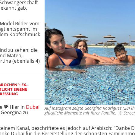
e Schwangerschaft
bekannt gab,
 Model Bilder vom
egt entspannt im
endem Kopfschmuck
ind zu sehen: die
und Mateo,
ina (ebenfalls 4)
BROCHEN": EX-
TLICHT EIGENE
PRESSUNG
e 💖 Hier in
Dubai
Auf Instagram zeigte Georgina Rodriguez (28) i
 Georgina zu
glückliche Momente mit ihrer Familie. ©
Scree
seinem Kanal, beschriftete es jedoch auf Arabisch: "Danke D
anke Dubai für die Bereitstellung der schönsten Familienm