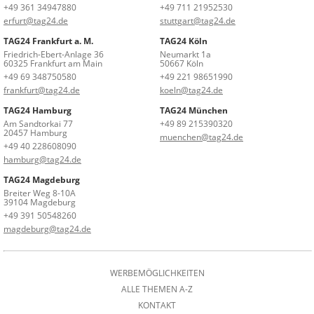
+49 361 34947880
+49 711 21952530
erfurt@tag24.de
stuttgart@tag24.de
TAG24 Frankfurt a. M.
TAG24 Köln
Friedrich-Ebert-Anlage 36
Neumarkt 1a
60325 Frankfurt am Main
50667 Köln
+49 69 348750580
+49 221 98651990
frankfurt@tag24.de
koeln@tag24.de
TAG24 Hamburg
TAG24 München
Am Sandtorkai 77
+49 89 215390320
20457 Hamburg
muenchen@tag24.de
+49 40 228608090
hamburg@tag24.de
TAG24 Magdeburg
Breiter Weg 8-10A
39104 Magdeburg
+49 391 50548260
magdeburg@tag24.de
WERBEMÖGLICHKEITEN
ALLE THEMEN A-Z
KONTAKT