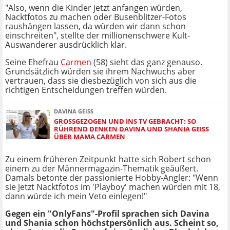
"Also, wenn die Kinder jetzt anfangen würden,
Nacktfotos zu machen oder Busenblitzer-Fotos
raushängen lassen, da würden wir dann schon
einschreiten", stellte der millionenschwere Kult-
Auswanderer ausdrücklich klar.
Seine Ehefrau
Carmen
(58) sieht das ganz genauso.
Grundsätzlich würden sie ihrem Nachwuchs aber
vertrauen, dass sie diesbezüglich von sich aus die
richtigen Entscheidungen treffen würden.
DAVINA GEISS
GROSSGEZOGEN UND INS TV GEBRACHT: SO R
ÜHREND DENKEN DAVINA UND SHANIA GEISS Ü
BER MAMA CARMEN
Zu einem früheren Zeitpunkt hatte sich Robert schon
einem zu der Männermagazin-Thematik geäußert.
Damals betonte der passionierte Hobby-Angler: "Wenn
sie jetzt Nacktfotos im 'Playboy' machen würden mit 18,
dann würde ich mein Veto einlegen!"
Gegen ein "OnlyFans"-Profil sprachen sich Davina
und Shania schon höchstpersönlich aus. Scheint so,