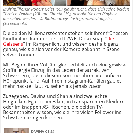
Multimillionär Robert Geiss (59) glaubt nicht, dass sich seine beiden
Töchter, Davina (20) und Shania (19), alsbald für den Playboy
ausziehen werden. ©
Bildmontage: Instagram/davinageiss
(Screenshots)
Die beiden Millionärstöchter stehen seit ihrer frühesten
Kindheit im Rahmen der RTLZWEI-Doku-Soap "
Die
Geissens
" im Rampenlicht und wissen deshalb ganz
genau, wie sie sich vor der Kamera gekonnt in Szene
setzen können.
Mit Beginn ihrer Volljährigkeit erhielt auch eine gewisse
Stoffallergie Einzug in das Leben der attraktiven
Schwestern, die in diesem Sommer ihren vorläufigen
Höhepunkt fand. Auf ihren Instagram-Kanälen gab es
mehr nackte Haut zu sehen als jemals zuvor.
Zugegeben, Davina und Shania sind zwei echte
Hingucker. Egal ob im Bikini, in transparenten Kleidern
oder im knappen XS-Höschen, die beiden TV-
Bekanntheiten wissen, wie sie ihre vielen Follower ins
Schwitzen bringen können.
DAVINA GEISS