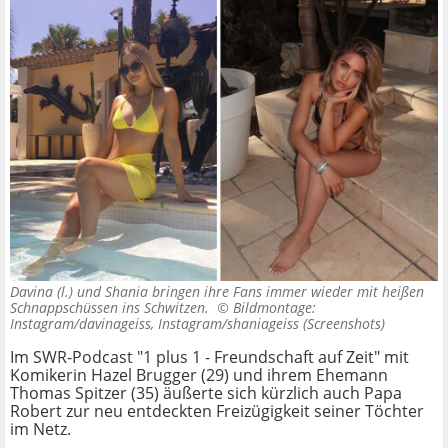
Davina (l.) und Shania bringen ihre Fans immer wieder mit heißen
Schnappschüssen ins Schwitzen. ©
Bildmontage:
Instagram/davinageiss, Instagram/shaniageiss (Screenshots)
Im SWR-Podcast "1 plus 1 - Freundschaft auf Zeit" mit
Komikerin Hazel Brugger (29) und ihrem Ehemann
Thomas Spitzer (35) äußerte sich kürzlich auch Papa
Robert zur neu entdeckten Freizügigkeit seiner Töchter
im Netz.