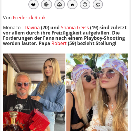
❤️
😂
😱
🔥
😥
👏
Von
Frederick Rook
Monaco -
Davina
(20) und
Shania Geiss
(19) sind zuletzt
vor allem durch ihre Freizügigkeit aufgefallen. Die
Forderungen der Fans nach einem Playboy-Shooting
werden lauter. Papa
Robert
(59) bezieht Stellung!