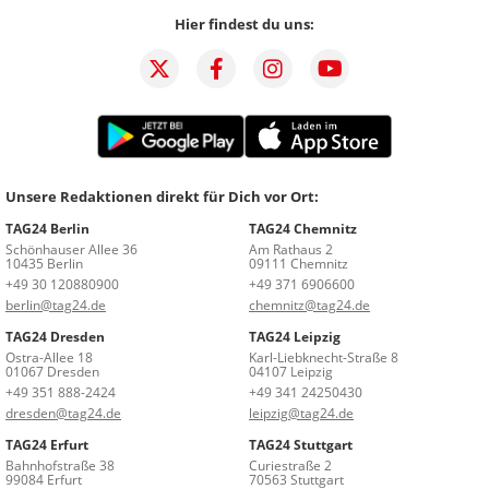
Hier findest du uns:
Unsere Redaktionen direkt für Dich vor Ort:
TAG24 Berlin
TAG24 Chemnitz
Schönhauser Allee 36
Am Rathaus 2
10435 Berlin
09111 Chemnitz
+49 30 120880900
+49 371 6906600
berlin@tag24.de
chemnitz@tag24.de
TAG24 Dresden
TAG24 Leipzig
Ostra-Allee 18
Karl-Liebknecht-Straße 8
01067 Dresden
04107 Leipzig
+49 351 888-2424
+49 341 24250430
dresden@tag24.de
leipzig@tag24.de
TAG24 Erfurt
TAG24 Stuttgart
Bahnhofstraße 38
Curiestraße 2
99084 Erfurt
70563 Stuttgart