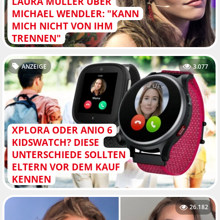
LAURA MÜLLER ÜBER
MICHAEL WENDLER: "KANN
MICH NICHT VON IHM
TRENNEN"
ANZEIGE
3.077
XPLORA ODER ANIO 6
KIDSWATCH? DIESE
UNTERSCHIEDE SOLLTEN
ELTERN VOR DEM KAUF
KENNEN
26.182