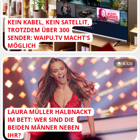
KEIN KABEL, KEIN SATELLIT,
TROTZDEM ÜBER 300
SENDER: WAIPU.TV MACHT'S
MÖGLICH
6.320
LAURA MÜLLER HALBNACKT
IM BETT: WER SIND DIE
BEIDEN MÄNNER NEBEN
IHR?