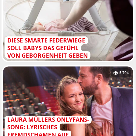
DIESE SMARTE FEDERWIEGE
SOLL BABYS DAS GEFÜHL
VON GEBORGENHEIT GEBEN
5.704
LAURA MÜLLERS ONLYFANS-
SONG: LYRISCHES
FREMDSCHÄMEN AUF