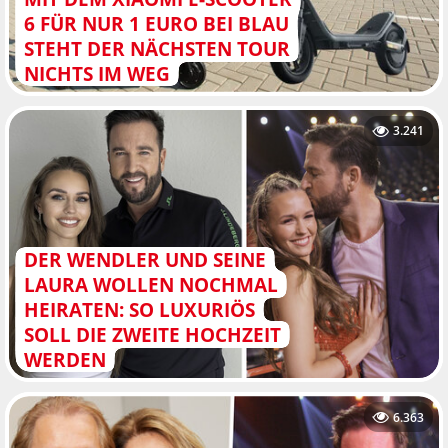
6 FÜR NUR 1 EURO BEI BLAU
STEHT DER NÄCHSTEN TOUR
NICHTS IM WEG
3.241
DER WENDLER UND SEINE
LAURA WOLLEN NOCHMAL
HEIRATEN: SO LUXURIÖS
SOLL DIE ZWEITE HOCHZEIT
WERDEN
6.363