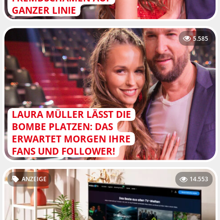
GANZER LINIE
5.585
LAURA MÜLLER LÄSST DIE
BOMBE PLATZEN: DAS
ERWARTET MORGEN IHRE
FANS UND FOLLOWER!
ANZEIGE
14.553