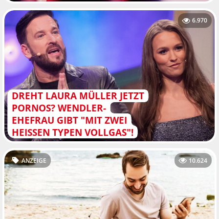
6.970
DREHT LAURA MÜLLER JETZT
PORNOS? WENDLER-
EHEFRAU GIBT "MIT ZWEI
HEISSEN TYPEN VOLLGAS"!
ANZEIGE
10.624