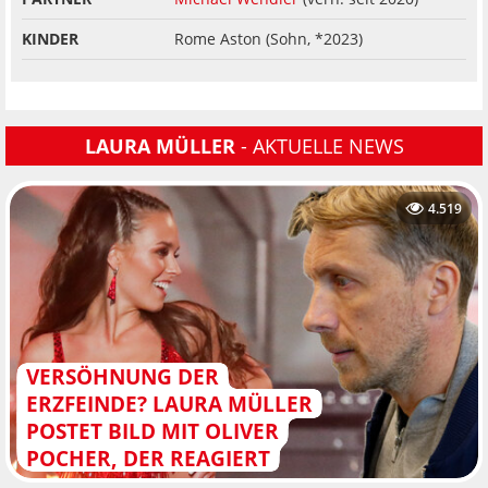
KINDER
Rome Aston (Sohn, *2023)
LAURA MÜLLER
- AKTUELLE NEWS
4.519
VERSÖHNUNG DER
ERZFEINDE? LAURA MÜLLER
POSTET BILD MIT OLIVER
POCHER, DER REAGIERT