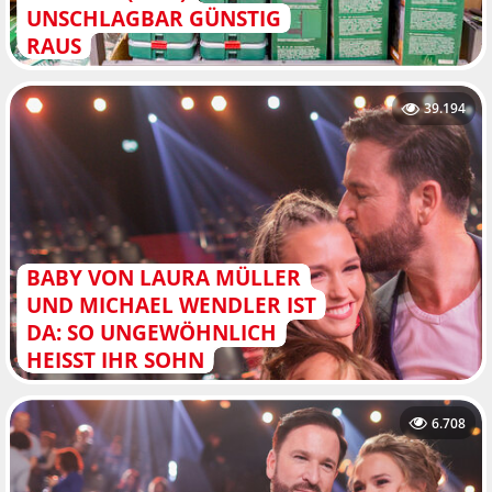
UNSCHLAGBAR GÜNSTIG
RAUS
39.194
BABY VON LAURA MÜLLER
UND MICHAEL WENDLER IST
DA: SO UNGEWÖHNLICH
HEISST IHR SOHN
6.708