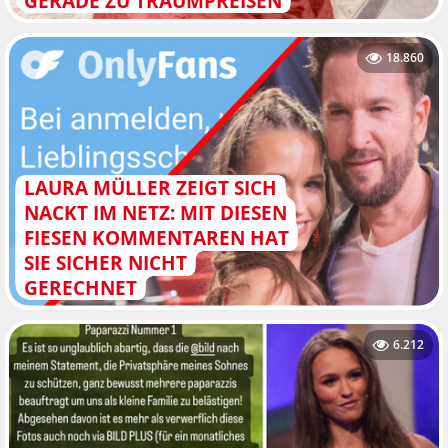
GERADE ZU TRAUMPREISEN
18.860
LAURA MÜLLER ZEIGT SICH
NACKT IM NETZ: MIT DIESEN
FIESEN KOMMENTAREN HAT
SIE SICHER NICHT
GERECHNET
6.212