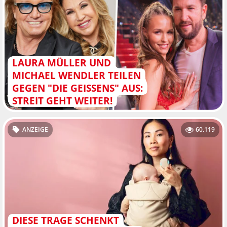
LAURA MÜLLER UND
MICHAEL WENDLER TEILEN
GEGEN "DIE GEISSENS" AUS:
STREIT GEHT WEITER!
ANZEIGE
60.119
DIESE TRAGE SCHENKT