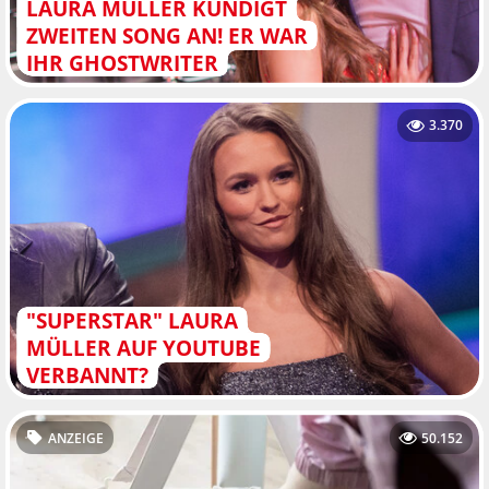
LAURA MÜLLER KÜNDIGT
ZWEITEN SONG AN! ER WAR
IHR GHOSTWRITER
3.370
"SUPERSTAR" LAURA
MÜLLER AUF YOUTUBE
VERBANNT?
ANZEIGE
50.152