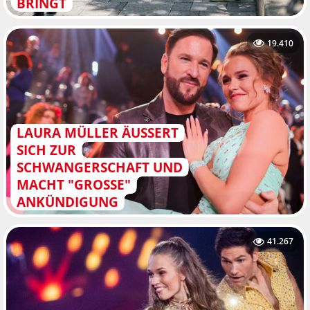
BRINGT
19.410
LAURA MÜLLER ÄUSSERT S
ICH ZUR S
CHWANGERSCHAFT UND M
ACHT "GROSSE" AN
KÜNDIGUNG
41.267