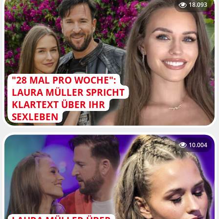
18.093
"28 MAL PRO WOCHE":
LAURA MÜLLER SPRICHT
KLARTEXT ÜBER IHR
SEXLEBEN
10.004