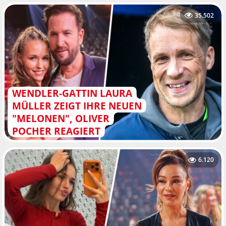
35.502
WENDLER-GATTIN LAURA
MÜLLER ZEIGT IHRE NEUEN
"MELONEN", OLIVER
POCHER REAGIERT
6.120