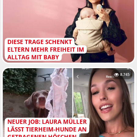
DIESE TRAGE SCHENKT
ELTERN MEHR FREIHEIT IM
ALLTAG MIT BABY
8.745
NEUER JOB: LAURA MÜLLER
LÄSST TIERHEIM-HUNDE AN
GETRAGENEN HÖSCHEN