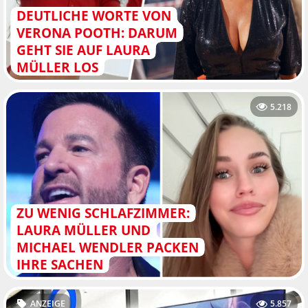
DEUTLICHE WORTE VON
VERONA POOTH: DARUM
GEHT SIE AUF LAURA
MÜLLER LOS
5.218
ZU WENIG SCHLAFZIMMER:
LAURA MÜLLER UND
MICHAEL WENDLER PACKEN
IHRE SACHEN
ANZEIGE
5.857