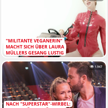
"MILITANTE VEGANERIN"
MACHT SICH ÜBER LAURA
MÜLLERS GESANG LUSTIG
1.947
NACH "SUPERSTAR"-WIRBEL: