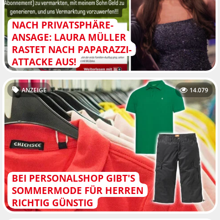
NACH PRIVATSPHÄRE-
ANSAGE: LAURA MÜLLER
RASTET NACH PAPARAZZI-
ATTACKE AUS!
ANZEIGE
14.079
BEI PERSONALSHOP GIBT'S
SOMMERMODE FÜR HERREN
RICHTIG GÜNSTIG