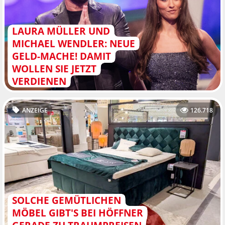
LAURA MÜLLER UND
MICHAEL WENDLER: NEUE
GELD-MACHE! DAMIT
WOLLEN SIE JETZT
VERDIENEN
ANZEIGE
126.718
SOLCHE GEMÜTLICHEN
MÖBEL GIBT'S BEI HÖFFNER