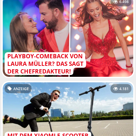
6.498
PLAYBOY-COMEBACK VON
LAURA MÜLLER? DAS SAGT
DER CHEFREDAKTEUR!
ANZEIGE
4.181
MIT DEM XIAOMI E-SCOOTER