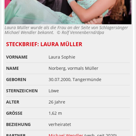
Laura Müller wurde als die Frau an der Seite von Schlagersänger
Michael Wendler bekannt. ©
Rolf Vennenbernd/dpa
STECKBRIEF: LAURA MÜLLER
VORNAME
Laura Sophie
NAME
Norberg, vormals Müller
GEBOREN
30.07.2000, Tangermünde
STERNZEICHEN
Löwe
ALTER
26 Jahre
GRÖSSE
1,62 m
BEZIEHUNG
verheiratet
PARTNER
Michael Wendler
(verh. seit 2020)