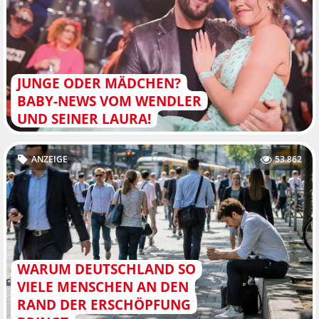
JUNGE ODER MÄDCHEN?
BABY-NEWS VOM WENDLER
UND SEINER LAURA!
ANZEIGE
53.862
WARUM DEUTSCHLAND SO
VIELE MENSCHEN AN DEN
RAND DER ERSCHÖPFUNG