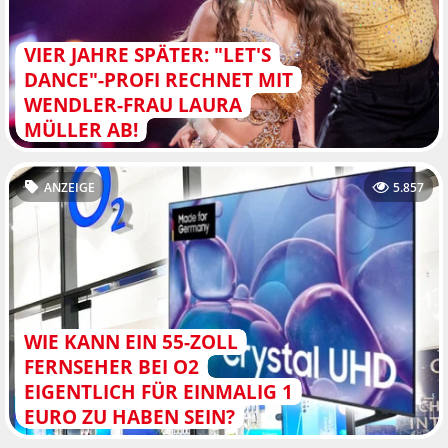
VIER JAHRE SPÄTER: "LET'S
DANCE"-PROFI RECHNET MIT
WENDLER-FRAU LAURA
MÜLLER AB!
ANZEIGE
5.857
WIE KANN EIN 55-ZOLL
FERNSEHER BEI O2
EIGENTLICH FÜR EINMALIG 1
EURO ZU HABEN SEIN?