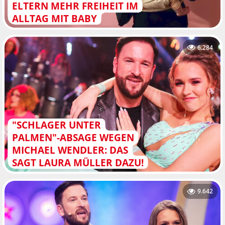
ELTERN MEHR FREIHEIT IM
ALLTAG MIT BABY
6.284
"SCHLAGER UNTER
PALMEN"-ABSAGE WEGEN
MICHAEL WENDLER: DAS
SAGT LAURA MÜLLER DAZU!
9.642