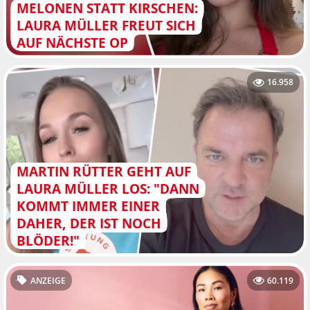
MELONEN STATT KIRSCHEN:
LAURA MÜLLER FREUT SICH
AUF NÄCHSTE OP
16.958
MARTIN RÜTTER GEHT AUF
LAURA MÜLLER LOS: "DANN
KOMMT IMMER EINER
DAHER, DER IST NOCH
BLÖDER!"
ANZEIGE
60.119