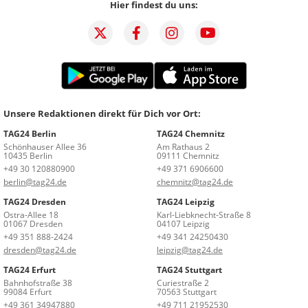
Hier findest du uns:
Unsere Redaktionen direkt für Dich vor Ort:
TAG24 Berlin
TAG24 Chemnitz
Schönhauser Allee 36
Am Rathaus 2
10435 Berlin
09111 Chemnitz
+49 30 120880900
+49 371 6906600
berlin@tag24.de
chemnitz@tag24.de
TAG24 Dresden
TAG24 Leipzig
Ostra-Allee 18
Karl-Liebknecht-Straße 8
01067 Dresden
04107 Leipzig
+49 351 888-2424
+49 341 24250430
dresden@tag24.de
leipzig@tag24.de
TAG24 Erfurt
TAG24 Stuttgart
Bahnhofstraße 38
Curiestraße 2
99084 Erfurt
70563 Stuttgart
+49 361 34947880
+49 711 21952530