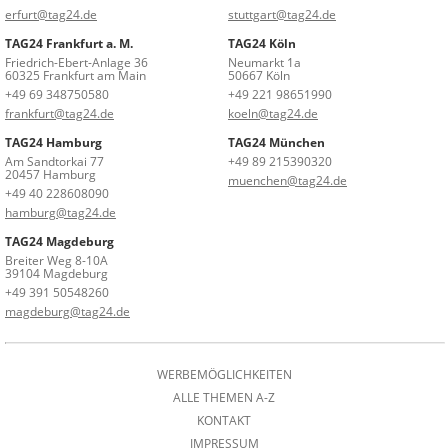
erfurt@tag24.de
stuttgart@tag24.de
TAG24 Frankfurt a. M.
TAG24 Köln
Friedrich-Ebert-Anlage 36
Neumarkt 1a
60325 Frankfurt am Main
50667 Köln
+49 69 348750580
+49 221 98651990
frankfurt@tag24.de
koeln@tag24.de
TAG24 Hamburg
TAG24 München
Am Sandtorkai 77
+49 89 215390320
20457 Hamburg
muenchen@tag24.de
+49 40 228608090
hamburg@tag24.de
TAG24 Magdeburg
Breiter Weg 8-10A
39104 Magdeburg
+49 391 50548260
magdeburg@tag24.de
WERBEMÖGLICHKEITEN
ALLE THEMEN A-Z
KONTAKT
IMPRESSUM