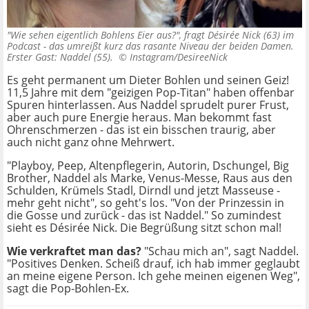
"Wie sehen eigentlich Bohlens Eier aus?", fragt Désirée Nick (63) im
Podcast - das umreißt kurz das rasante Niveau der beiden Damen.
Erster Gast: Naddel (55). ©
Instagram/DesireeNick
Es geht permanent um Dieter Bohlen und seinen Geiz!
11,5 Jahre mit dem "geizigen Pop-Titan" haben offenbar
Spuren hinterlassen. Aus Naddel sprudelt purer Frust,
aber auch pure Energie heraus. Man bekommt fast
Ohrenschmerzen - das ist ein bisschen traurig, aber
auch nicht ganz ohne Mehrwert.
"Playboy, Peep, Altenpflegerin, Autorin, Dschungel, Big
Brother, Naddel als Marke, Venus-Messe, Raus aus den
Schulden, Krümels Stadl, Dirndl und jetzt Masseuse -
mehr geht nicht", so geht's los. "Von der Prinzessin in
die Gosse und zurück - das ist Naddel." So zumindest
sieht es Désirée Nick. Die Begrüßung sitzt schon mal!
Wie verkraftet man das?
"Schau mich an", sagt Naddel.
"Positives Denken. Scheiß drauf, ich hab immer geglaubt
an meine eigene Person. Ich gehe meinen eigenen Weg",
sagt die Pop-Bohlen-Ex.