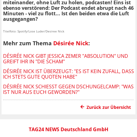
miteinander, ohne Luft zu holen, podcasten! Eins ist
ebenso verstörend: Der Podcast endet abrupt nach 46
Minuten - viel zu flott... Ist den beiden etwa die Luft
ausgegangen?
Titelfoto: Spotify/Lose Luder/Desiree Nick
Mehr zum Thema
Désirée Nick
:
DÉSIRÉE NICK GIBT JESSICA ZEMER "ABSOLUTION" UND
GREIFT IHR IN "DIE SCHAM"
DÉSIRÉE NICK IST ÜBERZEUGT: "ES IST KEIN ZUFALL, DASS
ICH STETS GUTE QUOTEN HABE"
DÉSIRÉE NICK SCHIESST GEGEN DSCHUNGELCAMP: "WAS I
ST NUR AUS EUCH GEWORDEN?"
Zurück zur Übersicht
TAG24 NEWS Deutschland GmbH