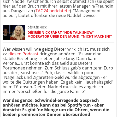
sich Naddel zwischendurch selbst optimistisch (sie spielt
hier auf den Bruch mit ihrer letzten Managerin/Freundin
aus Dangast an (
TAG24 berichtete
). "Management
adieu!", lautet offenbar die neue Naddel-Devise.
DÉSIRÉE NICK
DÉSIRÉE NICK FÄHRT "NDR TALK SHOW"-
MODERATOR ÜBER DEN MUND: "NICHT MACHEN!"
Wer wissen will, wie geizig Dieter wirklich ist, muss sich
>>
diesen Podcast
dringend anhören. "Es war eine
stabile Beziehung - sieben Jahre lang. Dann kam
Verona... Erst konnte ich das Geld aus Dieters
Portmonee nehmen. Zum Schluss gab's dann zehn Euro
aus der Jeanshose..." Puh, das ist wirklich poor.
"Nagellack und Zigaretten-Geld wurde abgezogen - er
wollte die Quittungen haben! Es gab kein Haushaltsgeld"
beim Tötensen-Dieter. Naddel musste es angeblich
immer "vorschießen für die ganze Familie".
Wer das ganze, Schwindel-erregende Gespräch
anhören möchte, kann das bei Spotify tun - aber
Vorsicht: Es gibt 'ne Menge um die Ohren, wenn die
beiden prominenten Damen überbürdend