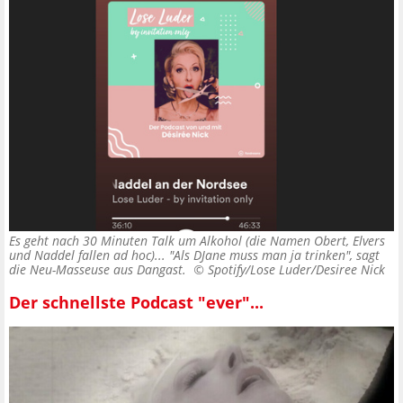
Es geht nach 30 Minuten Talk um Alkohol (die Namen Obert, Elvers
und Naddel fallen ad hoc)... "Als DJane muss man ja trinken", sagt
die Neu-Masseuse aus Dangast. ©
Spotify/Lose Luder/Desiree Nick
Der schnellste Podcast "ever"...