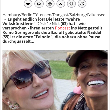
❤️
😂
😱
🔥
😥
👏
Hamburg/Berlin/Tötensen/Dangast/Salzburg/Falkensee..
. -
Es geht endlich los! Die letzte "wahre
Volkskünstlerin"
Désirée Nick
(63) hat - wie
versprochen - ihren ersten
Podcast
ins Netz gestellt.
Keine Geringere als die allzu oft gebeutelte Naddel
(55) ist die erste "Feindin", die nahezu ohne Pause
durchquasselt...