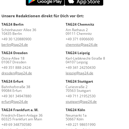
Unsere Redaktionen direkt für Dich vor Ort:
TAG24 Berlin
TAG24 Chemnitz
Schönhauser Allee 36
Am Rathaus 2
10435 Berlin
09111 Chemnitz
+49 30 120880900
+49 371 6906600
berlin@tag24.de
chemnitz@tag24.de
TAG24 Dresden
TAG24 Leipzig
Ostra-Allee 18
Karl-Liebknecht-Straße 8
01067 Dresden
04107 Leipzig
+49 351 888-2424
+49 341 24250430
dresden@tag24.de
leipzig@tag24.de
TAG24 Erfurt
TAG24 Stuttgart
Bahnhofstraße 38
Curiestraße 2
99084 Erfurt
70563 Stuttgart
+49 361 34947880
+49 711 21952530
erfurt@tag24.de
stuttgart@tag24.de
TAG24 Frankfurt a. M.
TAG24 Köln
Friedrich-Ebert-Anlage 36
Neumarkt 1a
60325 Frankfurt am Main
50667 Köln
+49 69 348750580
+49 221 98651990