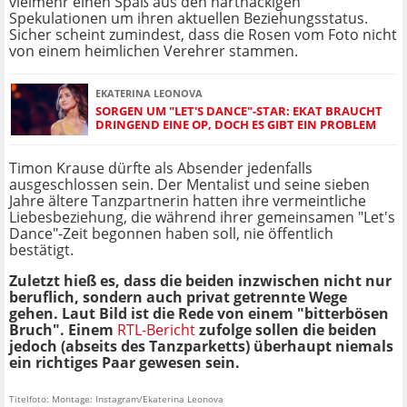
vielmehr einen Spaß aus den hartnäckigen
Spekulationen um ihren aktuellen Beziehungsstatus.
Sicher scheint zumindest, dass die Rosen vom Foto nicht
von einem heimlichen Verehrer stammen.
EKATERINA LEONOVA
SORGEN UM "LET'S DANCE"-STAR: EKAT BRAUCHT
DRINGEND EINE OP, DOCH ES GIBT EIN PROBLEM
Timon Krause dürfte als Absender jedenfalls
ausgeschlossen sein. Der Mentalist und seine sieben
Jahre ältere Tanzpartnerin hatten ihre vermeintliche
Liebesbeziehung, die während ihrer gemeinsamen "Let's
Dance"-Zeit begonnen haben soll, nie öffentlich
bestätigt.
Zuletzt hieß es, dass die beiden inzwischen nicht nur
beruflich, sondern auch privat getrennte Wege
gehen. Laut Bild ist die Rede von einem "bitterbösen
Bruch". Einem
RTL-Bericht
zufolge sollen die beiden
jedoch (abseits des Tanzparketts) überhaupt niemals
ein richtiges Paar gewesen sein.
Titelfoto: Montage: Instagram/Ekaterina Leonova