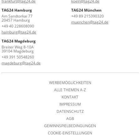
frankfurt@tag24.de
koeln@tag24.de
TAG24 Hamburg
TAG24 München
Am Sandtorkai 77
+49 89 215390320
20457 Hamburg
muenchen@tag24.de
+49 40 228608090
hamburg@tag24.de
TAG24 Magdeburg
Breiter Weg 8-10A
39104 Magdeburg
+49 391 50548260
magdeburg@tag24.de
WERBEMÖGLICHKEITEN
ALLE THEMEN A-Z
KONTAKT
IMPRESSUM
DATENSCHUTZ
AGB
GEWINNSPIELBEDINGUNGEN
COOKIE-EINSTELLUNGEN