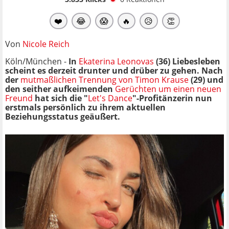
❤️
😂
😱
🔥
😥
👏
Von
Nicole Reich
Köln/München -
In
Ekaterina Leonovas
(36) Liebesleben
scheint es derzeit drunter und drüber zu gehen. Nach
der
mutmaßlichen Trennung von Timon Krause
(29) und
den seither aufkeimenden
Gerüchten um einen neuen
Freund
hat sich die "
Let's Dance
"-Profitänzerin nun
erstmals persönlich zu ihrem aktuellen
Beziehungsstatus geäußert.