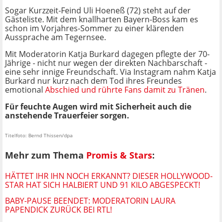
Sogar Kurzzeit-Feind Uli Hoeneß (72) steht auf der
Gästeliste. Mit dem knallharten Bayern-Boss kam es
schon im Vorjahres-Sommer zu einer klärenden
Aussprache am Tegernsee.
Mit Moderatorin Katja Burkard dagegen pflegte der 70-
Jährige - nicht nur wegen der direkten Nachbarschaft -
eine sehr innige Freundschaft. Via Instagram nahm Katja
Burkard nur kurz nach dem Tod ihres Freundes
emotional
Abschied und rührte Fans damit zu Tränen
.
Für feuchte Augen wird mit Sicherheit auch die
anstehende Trauerfeier sorgen.
Titelfoto: Bernd Thissen/dpa
Mehr zum Thema
Promis & Stars
:
HÄTTET IHR IHN NOCH ERKANNT? DIESER HOLLYWOOD-
STAR HAT SICH HALBIERT UND 91 KILO ABGESPECKT!
BABY-PAUSE BEENDET: MODERATORIN LAURA
PAPENDICK ZURÜCK BEI RTL!