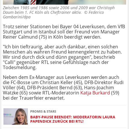
Zwischen 1985 und 1986 sowie 2006 und 2009 war Christoph
Daum beim 1. FC Köln als Cheftrainer aktiv. ©
Federico
Gambarini/dpa
Trotz seiner Stationen bei Bayer 04 Leverkusen, dem VfB
Stuttgart und in Istanbul soll der Freund von Manager
Reiner Calmund (75) in Köln beerdigt werden.
"Ich bin tieftraurig, aber auch dankbar, einen solchen
Menschen als wahren Freund kennengelernt zu haben.
Wir sind durch dick und dünn gegangen", beschrieb
"Calli" gegenüber RTL seine Gefühlslage nach der
Todesmeldung.
Neben dem Ex-Manager aus Leverkusen werden auch
die FC-Bosse um Christian Keller (45), DFB-Direktor Rudi
Völler (64), DFB-Präsident Bernd (63), Hans-Joachim
Watzke (65) sowie RTL-Moderatorin
Katja Burkard
(59)
bei der Trauerfeier erwartet.
PROMIS & STARS
BABY-PAUSE BEENDET: MODERATORIN LAURA
PAPENDICK ZURÜCK BEI RTL!