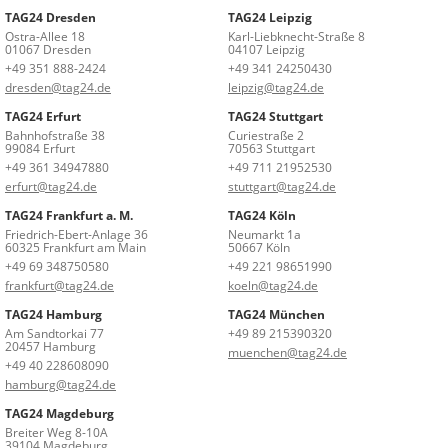
TAG24 Dresden
TAG24 Leipzig
Ostra-Allee 18
Karl-Liebknecht-Straße 8
01067 Dresden
04107 Leipzig
+49 351 888-2424
+49 341 24250430
dresden@tag24.de
leipzig@tag24.de
TAG24 Erfurt
TAG24 Stuttgart
Bahnhofstraße 38
Curiestraße 2
99084 Erfurt
70563 Stuttgart
+49 361 34947880
+49 711 21952530
erfurt@tag24.de
stuttgart@tag24.de
TAG24 Frankfurt a. M.
TAG24 Köln
Friedrich-Ebert-Anlage 36
Neumarkt 1a
60325 Frankfurt am Main
50667 Köln
+49 69 348750580
+49 221 98651990
frankfurt@tag24.de
koeln@tag24.de
TAG24 Hamburg
TAG24 München
Am Sandtorkai 77
+49 89 215390320
20457 Hamburg
muenchen@tag24.de
+49 40 228608090
hamburg@tag24.de
TAG24 Magdeburg
Breiter Weg 8-10A
39104 Magdeburg