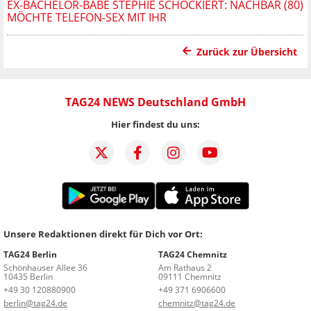
EX-BACHELOR-BABE STEPHIE SCHOCKIERT: NACHBAR (80)
MÖCHTE TELEFON-SEX MIT IHR
Zurück zur Übersicht
TAG24 NEWS Deutschland GmbH
Hier findest du uns:
Unsere Redaktionen direkt für Dich vor Ort:
TAG24 Berlin
TAG24 Chemnitz
Schönhauser Allee 36
Am Rathaus 2
10435 Berlin
09111 Chemnitz
+49 30 120880900
+49 371 6906600
berlin@tag24.de
chemnitz@tag24.de