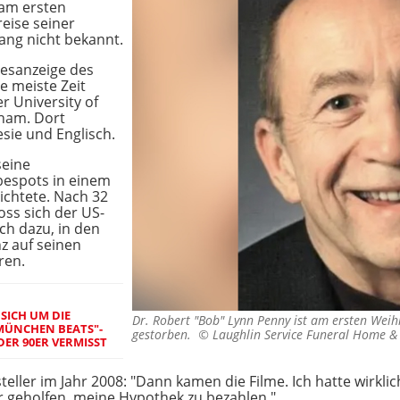
am ersten
reise seiner
lang nicht bekannt.
desanzeige des
e meiste Zeit
r University of
gham. Dort
esie und Englisch.
seine
bespots in einem
ichtete. Nach 32
ss sich der US-
ch dazu, in den
z auf seinen
ren.
SICH UM DIE
Dr. Robert "Bob" Lynn Penny ist am ersten Weih
MÜNCHEN BEATS"-
gestorben. ©
Laughlin Service Funeral Home &
DER 90ER VERMISST
eller im Jahr 2008: "Dann kamen die Filme. Ich hatte wirklic
ir geholfen, meine Hypothek zu bezahlen."