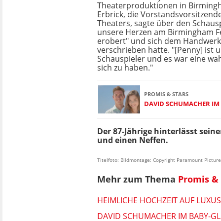
Theaterproduktionen in Birmin
Erbrick, die Vorstandsvorsitzende
Theaters, sagte über den Schauspi
unsere Herzen am Birmingham Fe
erobert" und sich dem Handwerk 
verschrieben hatte. "[Penny] ist
Schauspieler und es war eine wa
sich zu haben."
PROMIS & STARS
DAVID SCHUMACHER IM 
Der 87-Jährige hinterlässt sei
und einen Neffen.
Titelfoto: Bildmontage: Copyright Paramount Pictur
Mehr zum Thema
Promis & 
HEIMLICHE HOCHZEIT AUF LUXU
DAVID SCHUMACHER IM BABY-GLÜ