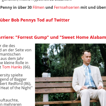
e Penny in über 30
Filmen
und
Fernsehserien
mit und über
t über Bob Pennys Tod auf Twitter
arriere: "Forrest Gump" und "Sweet Home Alaba
r die des
d an der Seite von
omantischen
aus dem Jahr
 kleine Rolle in
it
Tom Hanks
(66).
rsity spielte
gend of Bagger
bert Redford (86),
 Heat of the Night"
auftauchte,
in mehreren