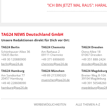
"ICH BIN JETZT MAL RAUS": HAR
TAG24 NEWS Deutschland GmbH
Unsere Redaktionen direkt für Dich vor Ort:
TAG24 Berlin
TAG24 Chemnitz
TAG24 Dresden
Schönhauser Allee 36
Am Rathaus 2
Ostra-Allee 18
10435 Berlin
09111 Chemnitz
01067 Dresden
+49 30 120880900
+49 371 6906600
+49 351 888-2424
berlin@tag24.de
chemnitz@tag24.de
dresden@tag24.de
TAG24 Hamburg
TAG24 München
TAG24 Magdebur
Am Sandtorkai 77
+49 89 215390320
Breiter Weg 8-10A
20457 Hamburg
39104 Magdeburg
muenchen@tag24.de
+49 40 228608090
+49 391 50548260
hamburg@tag24.de
magdeburg@tag24
WERBEMÖGLICHKEITEN
ALLE THEMEN A-Z