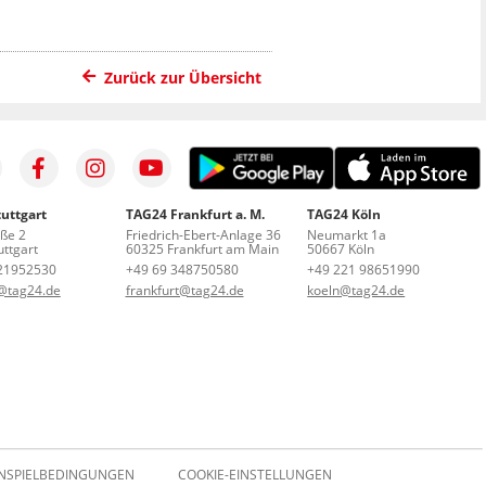
Zurück zur Übersicht
uttgart
TAG24 Frankfurt a. M.
TAG24 Köln
aße 2
Friedrich-Ebert-Anlage 36
Neumarkt 1a
ttgart
60325 Frankfurt am Main
50667 Köln
21952530
+49 69 348750580
+49 221 98651990
t@tag24.de
frankfurt@tag24.de
koeln@tag24.de
NSPIELBEDINGUNGEN
COOKIE-EINSTELLUNGEN