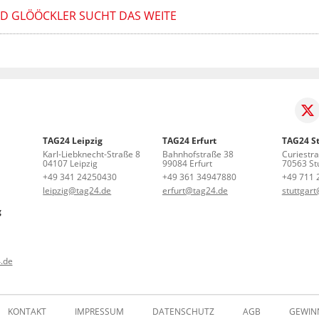
ALD GLÖÖCKLER SUCHT DAS WEITE
TAG24 Leipzig
TAG24 Erfurt
TAG24 St
Karl-Liebknecht-Straße 8
Bahnhofstraße 38
Curiestr
04107 Leipzig
99084 Erfurt
70563 Stu
+49 341 24250430
+49 361 34947880
+49 711 
leipzig@tag24.de
erfurt@tag24.de
stuttgar
g
.de
KONTAKT
IMPRESSUM
DATENSCHUTZ
AGB
GEWIN