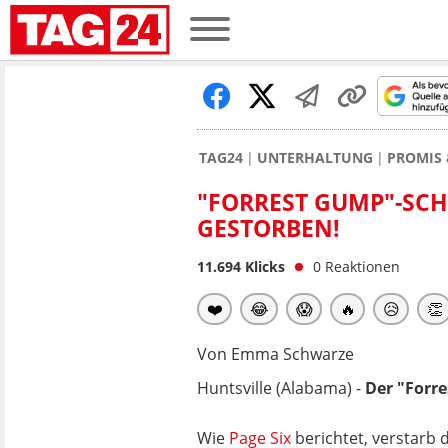
TAG24
UNTERHALTUNG
PROMIS 
"FORREST GUMP"-SCH
GESTORBEN!
11.694
Klicks
0
Reaktionen
❤️
😂
😱
🔥
😥
👏
Von Emma Schwarze
Huntsville (Alabama) -
Der "Forre
Wie
Page Six
berichtet, verstarb 