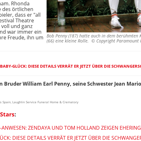
gham. Rhonda
 des örtlichen
eler, dass er "all
stival Theatre
voll und ganz
 und war immer ein
Bob Penny (†87) hatte auch in dem berühmten 
hre Freude, ihn um
(66) eine kleine Rolle. ©
Copyright Paramount P
BABY-GLÜCK: DIESE DETAILS VERRÄT ER JETZT ÜBER DIE SCHWANGER
nen Bruder William Earl Penny, seine Schwester Jean Mar
es Spain, Laughlin Service Funeral Home & Crematory
Stars
:
S-ANWESEN: ZENDAYA UND TOM HOLLAND ZEIGEN EHERING
CK: DIESE DETAILS VERRÄT ER JETZT ÜBER DIE SCHWANG