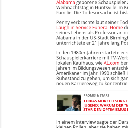
Alabama
geborene Schauspieler 
Weihnachtstag in Huntsville im K
Familie. Die Todesursache ist bis
Penny verbrachte laut seiner To
Laughlin Service Funeral Home
di
seines Lebens als Professor an de
Alabama in der US-Stadt Birmin
unterrichtete er 21 Jahre lang Po
In den 1980er-Jahren startete er 
Schauspielerkarriere mit TV-Wer
lokalen Kaufhaus, wie
AL.com
ber
Jahren im Bildungswesen entschlo
Amerikaner im Jahr 1990 schließli
Ruhestand zu gehen, um sich gan
neuen Karriereweg zu konzentrie
PROMIS & STARS
TOBIAS MORETTI SORGT 
JUGEND: WARUM DER "
STAR DEN OPTIMISMUS 
In einem Interview sagte der Darst
kleinen Rollen, aber sie haben m