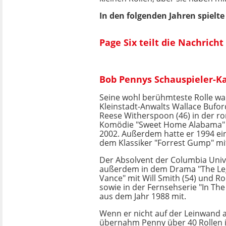
In den folgenden Jahren spielt
Page Six teilt die Nachrich
Bob Pennys Schauspieler-K
Seine wohl berühmteste Rolle wa
Kleinstadt-Anwalts Wallace Bufor
Reese Witherspoon (46) in der r
Komödie "Sweet Home Alabama" 
2002. Außerdem hatte er 1994 eine
dem Klassiker "Forrest Gump" m
Der Absolvent der Columbia Unive
außerdem in dem Drama "The Le
Vance" mit Will Smith (54) und Ro
sowie in der Fernsehserie "In The
aus dem Jahr 1988 mit.
Wenn er nicht auf der Leinwand 
übernahm Penny über 40 Rollen 