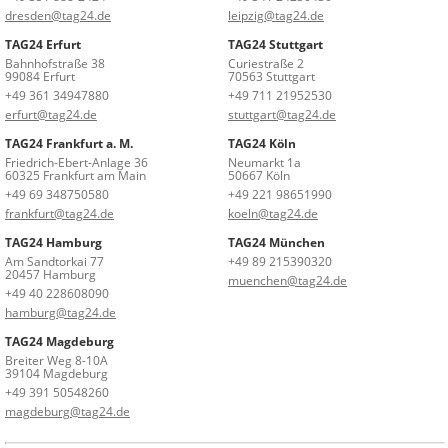
dresden@tag24.de
leipzig@tag24.de
TAG24 Erfurt
TAG24 Stuttgart
Bahnhofstraße 38
Curiestraße 2
99084 Erfurt
70563 Stuttgart
+49 361 34947880
+49 711 21952530
erfurt@tag24.de
stuttgart@tag24.de
TAG24 Frankfurt a. M.
TAG24 Köln
Friedrich-Ebert-Anlage 36
Neumarkt 1a
60325 Frankfurt am Main
50667 Köln
+49 69 348750580
+49 221 98651990
frankfurt@tag24.de
koeln@tag24.de
TAG24 Hamburg
TAG24 München
Am Sandtorkai 77
+49 89 215390320
20457 Hamburg
muenchen@tag24.de
+49 40 228608090
hamburg@tag24.de
TAG24 Magdeburg
Breiter Weg 8-10A
39104 Magdeburg
+49 391 50548260
magdeburg@tag24.de