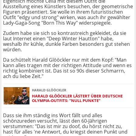
Eigentlich möchte Celia mit diesem Outfit die
Ausstellung eines Künstlers besuchen, der geometrische
Figuren präsentiert. Sie wolle in ihrem futuristischen
Outfit "edgy und strong" wirken, was auch ihr gewählter
Lady-Gaga-Song "Born This Way" widerspiegele.
Zudem habe sie sich so kontrastreich gekleidet, da sie
laut Internet einen "Deep Winter Hautton" habe,
weshalb ihr kühle, dunkle Farben besonders gut stehen
würden.
Da schüttelt Harald Glööckler nur mit dem Kopf: "Man
kann alles tragen mit der richtigen Attitude und wenn es
richtig kombiniert ist. Das ist so 90s dieser Schmarrn,
ach du liebe Zeit."
HARALD GLÖÖCKLER
HARALD GLÖÖCKLER LÄSTERT ÜBER DEUTSCHE
OLYMPIA-OUTFITS: "NULL PUNKTE"
Dass sie ihm ständig ins Wort fällt und alles
schönzureden versucht, lässt den 60-Jährigen
verstummen: "Das ist mir zu doof, du hörst nicht zu,
hast für alles 'ne Antwort, du kriegst deinen Punkt und