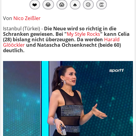
❤️
😂
😱
🔥
😥
👏
Von
Nico Zeißler
Istanbul (Türkei) -
Die Neue wird so richtig in die
Schranken gewiesen. Bei "
My Style Rocks
" kann Celia
(28) bislang nicht überzeugen. Da werden
Harald
Glööckler
und Natascha Ochsenknecht (beide 60)
deutlich.