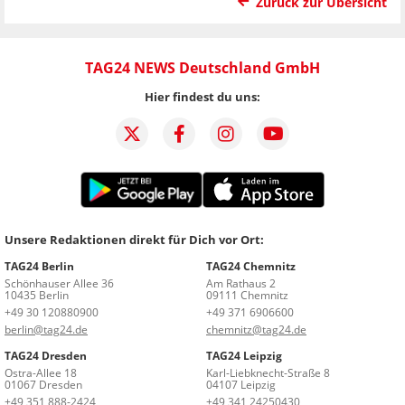
Zurück zur Übersicht
TAG24 NEWS Deutschland GmbH
Hier findest du uns:
Unsere Redaktionen direkt für Dich vor Ort:
TAG24 Berlin
TAG24 Chemnitz
Schönhauser Allee 36
Am Rathaus 2
10435 Berlin
09111 Chemnitz
+49 30 120880900
+49 371 6906600
berlin@tag24.de
chemnitz@tag24.de
TAG24 Dresden
TAG24 Leipzig
Ostra-Allee 18
Karl-Liebknecht-Straße 8
01067 Dresden
04107 Leipzig
+49 351 888-2424
+49 341 24250430