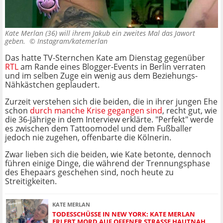
Kate Merlan (36) will ihrem Jakub ein zweites Mal das Jawort
geben. ©
Instagram/katemerlan
Das hatte TV-Sternchen Kate am Dienstag gegenüber
RTL
am Rande eines Blogger-Events in Berlin verraten
und im selben Zuge ein wenig aus dem Beziehungs-
Nähkästchen geplaudert.
Zurzeit verstehen sich die beiden, die in ihrer jungen Ehe
schon
durch manche Krise gegangen sind
, recht gut, wie
die 36-Jährige in dem Interview erklärte. "Perfekt" werde
es zwischen dem Tattoomodel und dem Fußballer
jedoch nie zugehen, offenbarte die Kölnerin.
Zwar lieben sich die beiden, wie Kate betonte, dennoch
führen einige Dinge, die während der Trennungsphase
des Ehepaars geschehen sind, noch heute zu
Streitigkeiten.
KATE MERLAN
TODESSCHÜSSE IN NEW YORK: KATE MERLAN
ERLEBT MORD AUF OFFENER STRASSE HAUTNAH