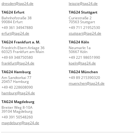
dresden@tag24.de
leipzig@tag24.de
TAG24 Erfurt
TAG24 Stuttgart
Bahnhofstraße 38
Curiestraße 2
99084 Erfurt
70563 Stuttgart
+49 361 34947880
+49 711 21952530
erfurt@tag24.de
stuttgart@tag24.de
TAG24 Frankfurt a. M.
TAG24 Köln
Friedrich-Ebert-Anlage 36
Neumarkt 1a
60325 Frankfurt am Main
50667 Köln
+49 69 348750580
+49 221 98651990
frankfurt@tag24.de
koeln@tag24.de
TAG24 Hamburg
TAG24 München
Am Sandtorkai 77
+49 89 215390320
20457 Hamburg
muenchen@tag24.de
+49 40 228608090
hamburg@tag24.de
TAG24 Magdeburg
Breiter Weg 8-10A
39104 Magdeburg
+49 391 50548260
magdeburg@tag24.de