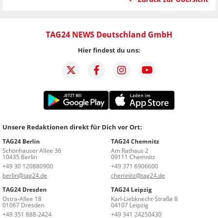
TAG24 NEWS Deutschland GmbH
Hier findest du uns:
Unsere Redaktionen direkt für Dich vor Ort:
TAG24 Berlin
TAG24 Chemnitz
Schönhauser Allee 36
Am Rathaus 2
10435 Berlin
09111 Chemnitz
+49 30 120880900
+49 371 6906600
berlin@tag24.de
chemnitz@tag24.de
TAG24 Dresden
TAG24 Leipzig
Ostra-Allee 18
Karl-Liebknecht-Straße 8
01067 Dresden
04107 Leipzig
+49 351 888-2424
+49 341 24250430