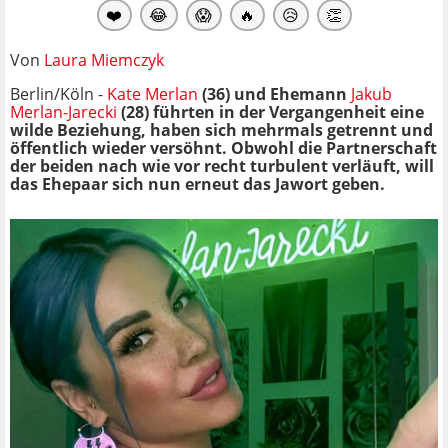
❤️
😂
😱
🔥
😥
👏
Von
Laura Miemczyk
Berlin/Köln -
Kate Merlan
(36) und Ehemann
Jakub
Merlan-Jarecki
(28) führten in der Vergangenheit eine
wilde Beziehung, haben sich mehrmals getrennt und
öffentlich wieder versöhnt. Obwohl die Partnerschaft
der beiden nach wie vor recht turbulent verläuft, will
das Ehepaar sich nun erneut das Jawort geben.