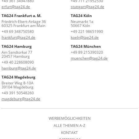
+49 361 34947880
+49 711 21952530
erfurt@tag24.de
stuttgart@tag24.de
TAG24 Frankfurt a. M.
TAG24 Köln
Friedrich-Ebert-Anlage 36
Neumarkt 1a
60325 Frankfurt am Main
50667 Köln
+49 69 348750580
+49 221 98651990
frankfurt@tag24.de
koeln@tag24.de
TAG24 Hamburg
TAG24 München
Am Sandtorkai 77
+49 89 215390320
20457 Hamburg
muenchen@tag24.de
+49 40 228608090
hamburg@tag24.de
TAG24 Magdeburg
Breiter Weg 8-10A
39104 Magdeburg
+49 391 50548260
magdeburg@tag24.de
WERBEMÖGLICHKEITEN
ALLE THEMEN A-Z
KONTAKT