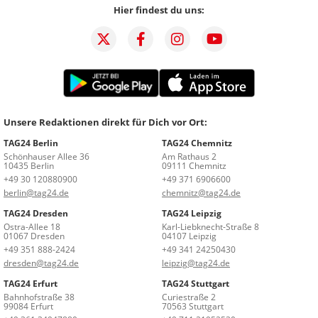
Hier findest du uns:
Unsere Redaktionen direkt für Dich vor Ort:
TAG24 Berlin
TAG24 Chemnitz
Schönhauser Allee 36
Am Rathaus 2
10435 Berlin
09111 Chemnitz
+49 30 120880900
+49 371 6906600
berlin@tag24.de
chemnitz@tag24.de
TAG24 Dresden
TAG24 Leipzig
Ostra-Allee 18
Karl-Liebknecht-Straße 8
01067 Dresden
04107 Leipzig
+49 351 888-2424
+49 341 24250430
dresden@tag24.de
leipzig@tag24.de
TAG24 Erfurt
TAG24 Stuttgart
Bahnhofstraße 38
Curiestraße 2
99084 Erfurt
70563 Stuttgart