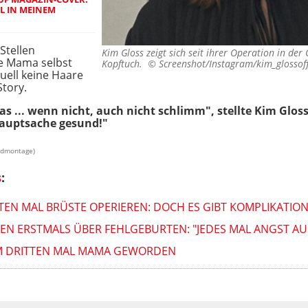
L IN MEINEM
Stellen
Kim Gloss zeigt sich seit ihrer Operation in der 
e Mama selbst
Kopftuch. ©
Screenshot/Instagram/kim_glossoff
tuell keine Haare
Story.
s ... wenn nicht, auch nicht schlimm", stellte Kim Glos
Hauptsache gesund!"
ildmontage)
s
:
TTEN MAL BRÜSTE OPERIEREN: DOCH ES GIBT KOMPLIKATIO
EN ERSTMALS ÜBER FEHLGEBURTEN: "JEDES MAL ANGST AUF
ZUM DRITTEN MAL MAMA GEWORDEN