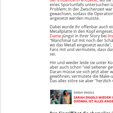
der Influencerin entdeckt
, als si
eines Sportunfalls untersuchen 
Problem: In der Zwischenzeit wa
gewachsen, sodass die Operation
angesetzt werden musste.
Dabei wurde ihr offenbar auch ei
Metallplatte in den Kopf eingeset
Dame
jüngst in ihrer Story bei
In
"Manchmal tut mit noch der Sch
wo das Metall eingesetzt wurde", t
Fans mit und vermutete, dass da
sei.
Hin und wieder leide sie unter K
aber auch schon "viel seltener g
Daran müsse sie sich jetzt aber w
gewöhnen, vermutete die Make-u
Das alles störe sie aber "herzlich
SARAH ENGELS
SARAH ENGELS WIEDER 
DIESMAL IST ALLES AND