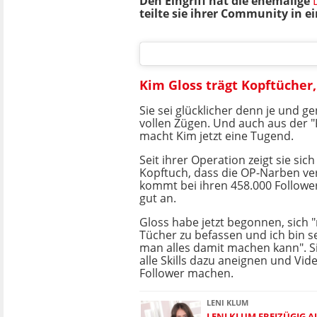
Den Eingriff hat die ehemalige
teilte sie ihrer Community in e
Kim Gloss trägt Kopftücher
Sie sei glücklicher denn je und g
vollen Zügen. Und auch aus der 
macht Kim jetzt eine Tugend.
Seit ihrer Operation zeigt sie sic
Kopftuch, dass die OP-Narben ve
kommt bei ihren 458.000 Followe
gut an.
Gloss habe jetzt begonnen, sich 
Tücher zu befassen und ich bin se
man alles damit machen kann". Sie
alle Skills dazu aneignen und Vide
Follower machen.
LENI KLUM
LENI KLUM FREIZÜGIG 