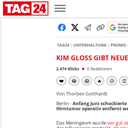
TAG24
UNTERHALTUNG
PROMIS 
KIM GLOSS GIBT NEU
2.474
Klicks
0
Reaktionen
❤️
😂
😱
🔥
😥
👏
Von Thorben Gotthardt
Berlin -
Anfang Juni schockierte
Hirntumor operativ entfernt w
Das Meningeom wurde
vor gut 