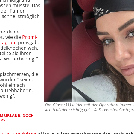
e sich aufgrund
lassen musste. Das
r der Tumor
 schnellstmöglich
ne kleine
zt, wie die
Promi-
stagram
preisgab.
ädelknochen weh,
eilte sie ihren
s "wetterbedingt"
opfschmerzen, die
eworden" seien.
ohl einfach
p-Liebhaberin.
 wenig".
Kim Gloss (31) leidet seit der Operation immer
sich trotzdem richtig gut. ©
Screenshot/Instagr
IM URLAUB: DOCH
ERS