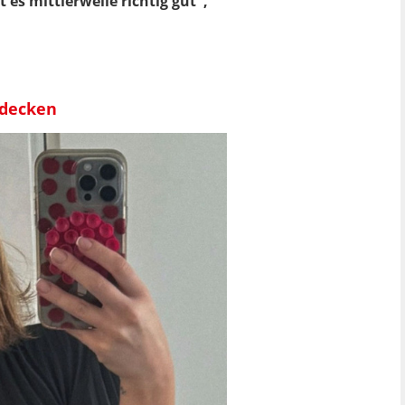
 es mittlerweile richtig gut",
rdecken