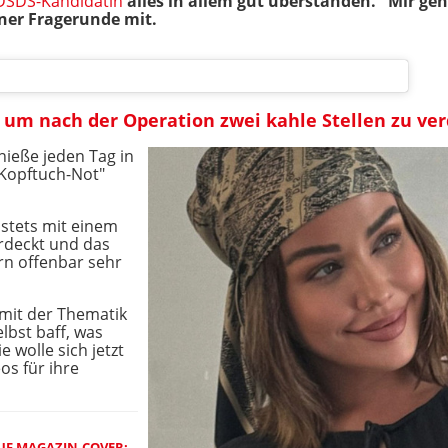
DSDS-Kandidatin
alles in allem gut überstanden. "Mir geht
iner Fragerunde mit.
, um nach der Operation zwei kahle Stellen zu ve
enieße jeden Tag in
"Kopftuch-Not"
h stets mit einem
rdeckt und das
rn offenbar sehr
"mit der Thematik
lbst baff, was
 wolle sich jetzt
os für ihre
AUF MAGAZIN-COVER: