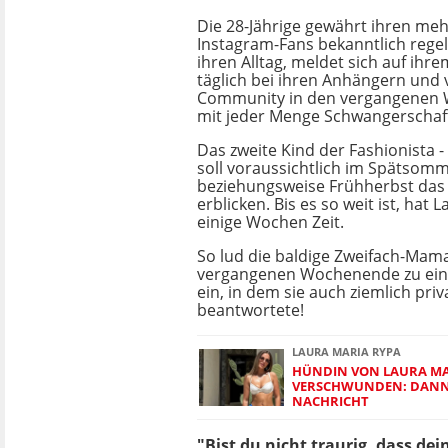
Die 28-Jährige gewährt ihren meh
Instagram-Fans bekanntlich regel
ihren Alltag, meldet sich auf ihr
täglich bei ihren Anhängern und 
Community in den vergangenen 
mit jeder Menge Schwangerschaf
Das zweite Kind der Fashionista -
soll voraussichtlich im Spätsom
beziehungsweise Frühherbst das 
erblicken. Bis es so weit ist, hat
einige Wochen Zeit.
So lud die baldige Zweifach-Mam
vergangenen Wochenende zu ein
ein, in dem sie auch ziemlich pri
beantwortete!
LAURA MARIA RYPA
HÜNDIN VON LAURA MA
VERSCHWUNDEN: DANN E
NACHRICHT
"Bist du nicht traurig, dass de