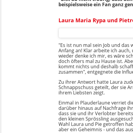
beispielsweise ein Fan ganz ge
Laura Maria Rypa und Piet
"Es ist nun mal sein Job und das 
Anfang an! Klar arbeite ich auch,
wieder denke ich mir, es wäre s
doch öfters mal zu Hause ist. Abe
kommt nichts und deshalb schaffe
zusammen", entgegnete die Influ
Zu ihrer Antwort hatte Laura zu
Schnappschuss geteilt, der sie A
ihrem Liebsten zeigt.
Einmal in Plauderlaune verriet di
darüber hinaus auf Nachfrage ih
dass sie und ihr Verlobter berei
den kleinen Sprössling ausgesuc
Wahl Laura und Pie getroffen hab
aber ein Geheimnis - und das au