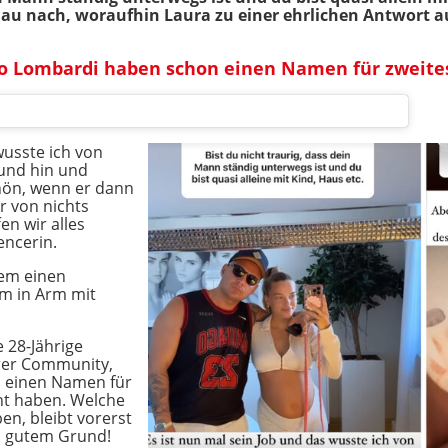
nau nach, woraufhin Laura zu einer ehrlichen Antwort a
ro Lombardi haben schon einen Namen für zweite
wusste ich von
 und hin und
chön, wenn er dann
r von nichts
n wir alles
encerin.
dem einen
rm in Arm mit
e 28-Jährige
rer Community,
ts einen Namen für
ht haben. Welche
en, bleibt vorerst
s gutem Grund!