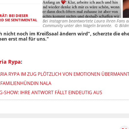
ÄT: BEI DIESER
RD SIE SENTIMENTAL
Bei Instagram beantwortete Laura ihren Fans a
Community unter den Nägeln brannte. ©
Bild
h nicht noch im Kreißsaal ändern wird", scherzte die eh
en erst mal für uns."
ria Rypa
:
ARIA RYPA IM ZUG PLÖTZLICH VON EMOTIONEN ÜBERMANN
 FAMILIENHÜNDIN NALA
NG-SHOW: IHRE ANTWORT FÄLLT EINDEUTIG AUS