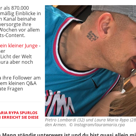
r als 870.000
mäßig Einblicke in
em Kanal beinahe
versorgte ihre
Wochen vor allem
ts-Content.
ein kleiner Junge
-
mer
Licht der Welt
 Laura aber noch
a ihre Follower am
em kleinen Q&A
vate Fragen
RIA RYPA SPURLOS
RREICHT SIE DIESE
Pietro Lombardi (32) und Laura Maria Rypa (28)
den Armen. ©
Instagram/lauramaria.rpa
in Mann ständig unterwegs ist und du bist quasi allein mi