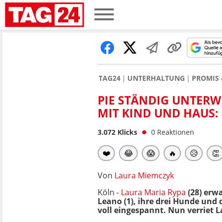
TAG24
UNTERHALTUNG
PROMIS 
PIE STÄNDIG UNTERW
MIT KIND UND HAUS: 
3.072
Klicks
0
Reaktionen
❤️
😂
😱
🔥
😥
👏
Von
Laura Miemczyk
Köln -
Laura Maria Rypa
(28) erw
Leano (1), ihre drei Hunde und
voll eingespannt. Nun verriet 