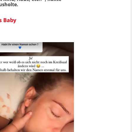
usholte.
s Baby