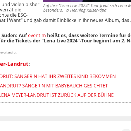
und vielen bisher
Auf ihre "Lena Live 2024"-Tour freut sich Lena 
verrät die
besonders. ©
Henning Kaiser/dpa
chte die ESC-
hat I Want" und gab damit Einblicke in ihr neues Album, das
m Süden: Auf
eventim
heißt es, dass weitere Termine fü
für die Tickets der "Lena Live 2024"-Tour beginnt am 2. 
meyerlandrut
er-Landrut
:
NDRUT: SÄNGERIN HAT IHR ZWEITES KIND BEKOMMEN
-LANDRUT? SÄNGERIN MIT BABYBAUCH GESICHTET
 LENA MEYER-LANDRUT IST ZURÜCK AUF DER BÜHNE