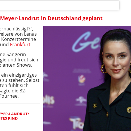
 Meyer-Landrut in Deutschland geplant
rnachlässigt?",
weitere von Lenas
n Konzerttermine
und
Frankfurt
.
ene Sängerin
gie und freut sich
eplanten Shows.
ein einzigartiges
 zu stehen. Selbst
en fühlt sich
sagte die 32-
 Tournee.
EYER-LANDRUT:
ITES KIND