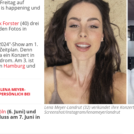
Freitag auf
024 is happening und
.
k Forster
(40) drei
den Fotos in
 2024"-Show am 1.
Zeitplan. Denn
na ein Konzert in
rom. Am 3. ist
in
Hamburg
und
 LENA MEYER-
PERSÖNLICH BEI
Lena Meyer-Landrut (32) verkündet ihre Konze
öln
(6. Juni) und
Screenshot/Instagram/lenameyerlandrut
uss am 7. Juni in