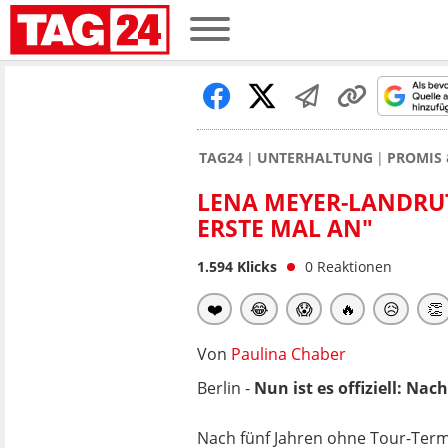
TAG24
UNTERHALTUNG
PROMIS 
LENA MEYER-LANDRUT
ERSTE MAL AN"
1.594
Klicks
0
Reaktionen
❤️
😂
😱
🔥
😥
👏
Von
Paulina Chaber
Berlin -
Nun ist es offiziell: Na
Nach fünf Jahren ohne Tour-Term