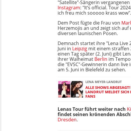
"Satellite"-Sängerin vergangenen 
Instagram
: "It‘s official. Tour 2
ich freu mich sooooo krass wow"
Dem Post fügte die Frau von
Mar
Herzemojis an und zeigt sich auf 
diversen launischen Posen.
Demnach startet ihre "Lena Live
Juni in
Leipzig
mit einem straffen 
einen Tag später (2. Juni) gibt Le
ihrer Walheimat
Berlin
im Tempod
die "EVSC"-Gewinnerin dann live 
am 5. Juni in Bielefeld zu sehen.
LENA MEYER-LANDRUT
ALLE SHOWS ABGESAGT!
LANDRUT MELDET SICH 
FANS
Lenas Tour führt weiter nach
K
findet seinen krönenden Abschl
Dresden
.