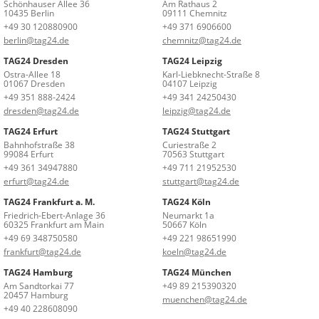
Schönhauser Allee 36
Am Rathaus 2
10435 Berlin
09111 Chemnitz
+49 30 120880900
+49 371 6906600
berlin@tag24.de
chemnitz@tag24.de
TAG24 Dresden
TAG24 Leipzig
Ostra-Allee 18
Karl-Liebknecht-Straße 8
01067 Dresden
04107 Leipzig
+49 351 888-2424
+49 341 24250430
dresden@tag24.de
leipzig@tag24.de
TAG24 Erfurt
TAG24 Stuttgart
Bahnhofstraße 38
Curiestraße 2
99084 Erfurt
70563 Stuttgart
+49 361 34947880
+49 711 21952530
erfurt@tag24.de
stuttgart@tag24.de
TAG24 Frankfurt a. M.
TAG24 Köln
Friedrich-Ebert-Anlage 36
Neumarkt 1a
60325 Frankfurt am Main
50667 Köln
+49 69 348750580
+49 221 98651990
frankfurt@tag24.de
koeln@tag24.de
TAG24 Hamburg
TAG24 München
Am Sandtorkai 77
+49 89 215390320
20457 Hamburg
muenchen@tag24.de
+49 40 228608090