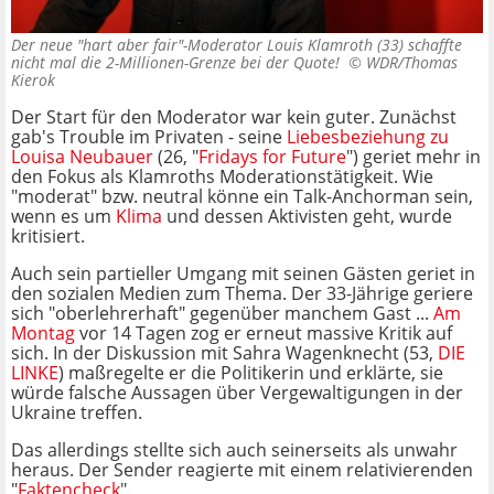
Der neue "hart aber fair"-Moderator Louis Klamroth (33) schaffte
nicht mal die 2-Millionen-Grenze bei der Quote! ©
WDR/Thomas
Kierok
Der Start für den Moderator war kein guter. Zunächst
gab's Trouble im Privaten - seine
Liebesbeziehung zu
Louisa Neubauer
(26, "
Fridays for Future
") geriet mehr in
den Fokus als Klamroths Moderationstätigkeit. Wie
"moderat" bzw. neutral könne ein Talk-Anchorman sein,
wenn es um
Klima
und dessen Aktivisten geht, wurde
kritisiert.
Auch sein partieller Umgang mit seinen Gästen geriet in
den sozialen Medien zum Thema. Der 33-Jährige geriere
sich "oberlehrerhaft" gegenüber manchem Gast ...
Am
Montag
vor 14 Tagen zog er erneut massive Kritik auf
sich. In der Diskussion mit Sahra Wagenknecht (53,
DIE
LINKE
) maßregelte er die Politikerin und erklärte, sie
würde falsche Aussagen über Vergewaltigungen in der
Ukraine treffen.
Das allerdings stellte sich auch seinerseits als unwahr
heraus. Der Sender reagierte mit einem relativierenden
"
Faktencheck
".