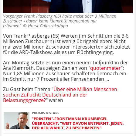
Vorgänger Frank Plasberg (65) holte meist über 3 Millionen
Zuschauer - davon kann Klamroth momentan nur
träumen! ©
Horst Galuschka/dpa
Von Frank Plasbergs (65) Werten (im Schnitt um die 3,6
Millionen Zuschauern) ist wenig übriggeblieben: Nicht
mal zwei Millionen Zuschauer interessierten sich zuletzt
für die ARD-Talkshow, als es um Flüchtlinge ging.
Am Montag setzte es nun einen neuen Tiefpunkt in der
Ära Klamroth. Das zeigen Zahlen von "
quotenmeter
":
Nur 1,85 Millionen Zuschauer schalteten demnach ein.
Im Schnitt nur 7 Prozent aller Fernsehenden ...
Zu Gast beim Thema "
Über eine Million Menschen
suchen Zuflucht: Deutschland an der
Belastungsgrenze?
" waren
PROMIS & STARS
"PRINZEN"-FRONTMANN KRUMBIEGEL
ÜBERRASCHT: "WEIT DAVON ENTFERNT, JEDEN,
DER AFD WÄHLT, ZU BESCHIMPFEN"