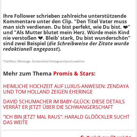
Ihre Follower schrieben zahlreiche unterstützende
Kommentare unter den Clip. "Den Titel Vater muss
man sich verdienen. Du bist perfekt, wie Du bist. ❤️"
und "Als Mutter blutet mein Herz. Würde mein Kind
nie verstoßen 💔. Bleib' stark, Du bist wunderschön"
sind zwei Beispiel (
die Schreibweise der Zitate wurde
redaktionell angepasst
).
Titelfoto: Montage: Screenshot/Instagram/jessicadelion
Mehr zum Thema
Promis & Stars
:
HEIMLICHE HOCHZEIT AUF LUXUS-ANWESEN: ZENDAYA
UND TOM HOLLAND ZEIGEN EHERINGE
DAVID SCHUMACHER IM BABY-GLÜCK: DIESE DETAILS
VERRÄT ER JETZT ÜBER DIE SCHWANGERSCHAFT
"ICH BIN JETZT MAL RAUS": HARALD GLÖÖCKLER SUCHT
DAS WEITE