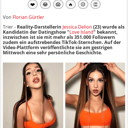
❤️
😂
😱
🔥
😥
👏
Von
Florian Gürtler
Trier -
Reality-Darstellerin
Jessica Delion
(23) wurde als
Kandidatin der Datingshow "
Love Island
" bekannt,
inzwischen ist sie mit mehr als 351.000 Followern
zudem ein aufstrebendes TikTok-Sternchen. Auf der
Video-Plattform veröffentlichte sie am gestrigen
Mittwoch eine sehr persönliche Geschichte.