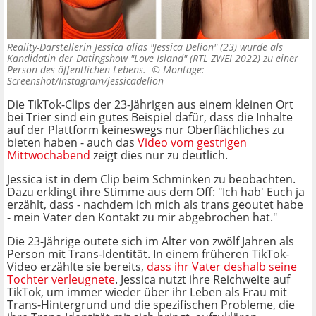
Reality-Darstellerin Jessica alias "Jessica Delion" (23) wurde als
Kandidatin der Datingshow "Love Island" (RTL ZWEI 2022) zu einer
Person des öffentlichen Lebens. ©
Montage:
Screenshot/Instagram/jessicadelion
Die TikTok-Clips der 23-Jährigen aus einem kleinen Ort
bei Trier sind ein gutes Beispiel dafür, dass die Inhalte
auf der Plattform keineswegs nur Oberflächliches zu
bieten haben - auch das
Video vom gestrigen
Mittwochabend
zeigt dies nur zu deutlich.
Jessica ist in dem Clip beim Schminken zu beobachten.
Dazu erklingt ihre Stimme aus dem Off: "Ich hab' Euch ja
erzählt, dass - nachdem ich mich als trans geoutet habe
- mein Vater den Kontakt zu mir abgebrochen hat."
Die 23-Jährige outete sich im Alter von zwölf Jahren als
Person mit Trans-Identität. In einem früheren TikTok-
Video erzählte sie bereits,
dass ihr Vater deshalb seine
Tochter verleugnete
. Jessica nutzt ihre Reichweite auf
TikTok, um immer wieder über ihr Leben als Frau mit
Trans-Hintergrund
und die spezifischen Probleme, die