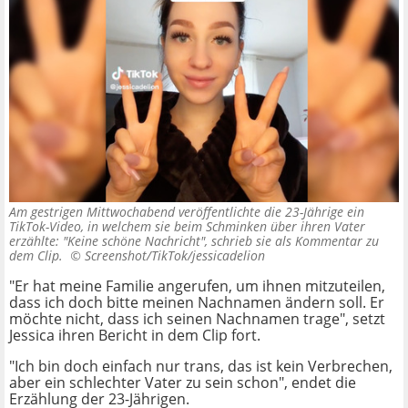
Am gestrigen Mittwochabend veröffentlichte die 23-Jährige ein
TikTok-Video, in welchem sie beim Schminken über ihren Vater
erzählte: "Keine schöne Nachricht", schrieb sie als Kommentar zu
dem Clip. ©
Screenshot/TikTok/jessicadelion
"Er hat meine Familie angerufen, um ihnen mitzuteilen,
dass ich doch bitte meinen Nachnamen ändern soll. Er
möchte nicht, dass ich seinen Nachnamen trage", setzt
Jessica ihren Bericht in dem Clip fort.
"Ich bin doch einfach nur trans, das ist kein Verbrechen,
aber ein schlechter Vater zu sein schon", endet die
Erzählung der 23-Jährigen.