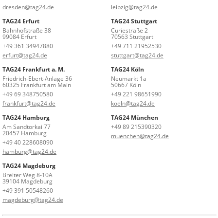
dresden@tag24.de
leipzig@tag24.de
TAG24 Erfurt
TAG24 Stuttgart
Bahnhofstraße 38
Curiestraße 2
99084 Erfurt
70563 Stuttgart
+49 361 34947880
+49 711 21952530
erfurt@tag24.de
stuttgart@tag24.de
TAG24 Frankfurt a. M.
TAG24 Köln
Friedrich-Ebert-Anlage 36
Neumarkt 1a
60325 Frankfurt am Main
50667 Köln
+49 69 348750580
+49 221 98651990
frankfurt@tag24.de
koeln@tag24.de
TAG24 Hamburg
TAG24 München
Am Sandtorkai 77
+49 89 215390320
20457 Hamburg
muenchen@tag24.de
+49 40 228608090
hamburg@tag24.de
TAG24 Magdeburg
Breiter Weg 8-10A
39104 Magdeburg
+49 391 50548260
magdeburg@tag24.de