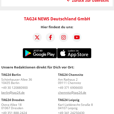
Zurück zur Übersicht
TAG24 NEWS Deutschland GmbH
Hier findest du uns:
Unsere Redaktionen direkt für Dich vor Ort:
TAG24 Berlin
TAG24 Chemnitz
Schönhauser Allee 36
Am Rathaus 2
10435 Berlin
09111 Chemnitz
+49 30 120880900
+49 371 6906600
berlin@tag24.de
chemnitz@tag24.de
TAG24 Dresden
TAG24 Leipzig
Ostra-Allee 18
Karl-Liebknecht-Straße 8
01067 Dresden
04107 Leipzig
+49 351 888-2424
+49 341 24250430