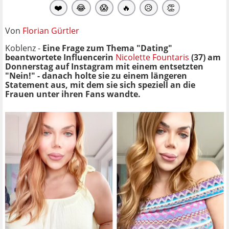
❤️
😂
😱
🔥
😥
👏
Von
Florian Gürtler
Koblenz -
Eine Frage zum Thema "Dating"
beantwortete Influencerin
Nicolette Fountaris
(37) am
Donnerstag auf Instagram mit einem entsetzten
"Nein!" - danach holte sie zu einem längeren
Statement aus, mit dem sie sich speziell an die
Frauen unter ihren Fans wandte.