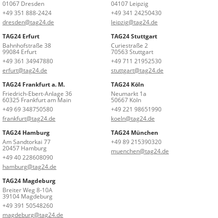
01067 Dresden
04107 Leipzig
+49 351 888-2424
+49 341 24250430
dresden@tag24.de
leipzig@tag24.de
TAG24 Erfurt
TAG24 Stuttgart
Bahnhofstraße 38
Curiestraße 2
99084 Erfurt
70563 Stuttgart
+49 361 34947880
+49 711 21952530
erfurt@tag24.de
stuttgart@tag24.de
TAG24 Frankfurt a. M.
TAG24 Köln
Friedrich-Ebert-Anlage 36
Neumarkt 1a
60325 Frankfurt am Main
50667 Köln
+49 69 348750580
+49 221 98651990
frankfurt@tag24.de
koeln@tag24.de
TAG24 Hamburg
TAG24 München
Am Sandtorkai 77
+49 89 215390320
20457 Hamburg
muenchen@tag24.de
+49 40 228608090
hamburg@tag24.de
TAG24 Magdeburg
Breiter Weg 8-10A
39104 Magdeburg
+49 391 50548260
magdeburg@tag24.de