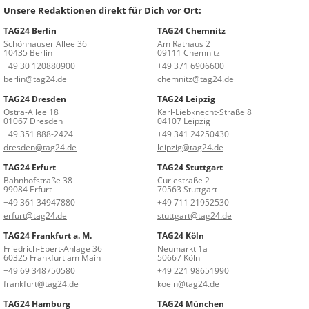
Unsere Redaktionen direkt für Dich vor Ort:
TAG24 Berlin
TAG24 Chemnitz
Schönhauser Allee 36
Am Rathaus 2
10435 Berlin
09111 Chemnitz
+49 30 120880900
+49 371 6906600
berlin@tag24.de
chemnitz@tag24.de
TAG24 Dresden
TAG24 Leipzig
Ostra-Allee 18
Karl-Liebknecht-Straße 8
01067 Dresden
04107 Leipzig
+49 351 888-2424
+49 341 24250430
dresden@tag24.de
leipzig@tag24.de
TAG24 Erfurt
TAG24 Stuttgart
Bahnhofstraße 38
Curiestraße 2
99084 Erfurt
70563 Stuttgart
+49 361 34947880
+49 711 21952530
erfurt@tag24.de
stuttgart@tag24.de
TAG24 Frankfurt a. M.
TAG24 Köln
Friedrich-Ebert-Anlage 36
Neumarkt 1a
60325 Frankfurt am Main
50667 Köln
+49 69 348750580
+49 221 98651990
frankfurt@tag24.de
koeln@tag24.de
TAG24 Hamburg
TAG24 München