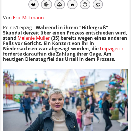
❤️
😂
😱
🔥
😥
👏
Von
Eric Mittmann
Peine/Leipzig -
Während in ihrem "Hitlergruß"-
Skandal derzeit über einen Prozess entschieden wird,
stand
Melanie Müller
(35) bereits wegen eines anderen
Falls vor Gericht. Ein Konzert von ihr in
Niedersachsen war abgesagt worden, die
Leipzigerin
forderte daraufhin die Zahlung ihrer Gage. Am
heutigen Dienstag fiel das Urteil in dem Prozess.