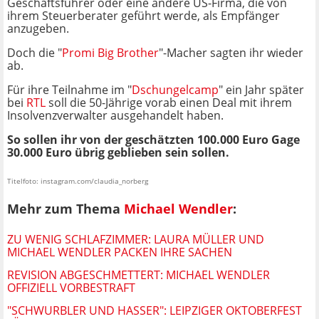
Geschäftsführer oder eine andere US-Firma, die von
ihrem Steuerberater geführt werde, als Empfänger
anzugeben.
Doch die "
Promi Big Brother
"-Macher sagten ihr wieder
ab.
Für ihre Teilnahme im "
Dschungelcamp
" ein Jahr später
bei
RTL
soll die 50-Jährige vorab einen Deal mit ihrem
Insolvenzverwalter ausgehandelt haben.
So sollen ihr von der geschätzten 100.000 Euro Gage
30.000 Euro übrig geblieben sein sollen.
Titelfoto: instagram.com/claudia_norberg
Mehr zum Thema
Michael Wendler
:
ZU WENIG SCHLAFZIMMER: LAURA MÜLLER UND
MICHAEL WENDLER PACKEN IHRE SACHEN
REVISION ABGESCHMETTERT: MICHAEL WENDLER
OFFIZIELL VORBESTRAFT
"SCHWURBLER UND HASSER": LEIPZIGER OKTOBERFEST