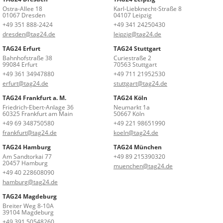
Ostra-Allee 18
Karl-Liebknecht-Straße 8
01067 Dresden
04107 Leipzig
+49 351 888-2424
+49 341 24250430
dresden@tag24.de
leipzig@tag24.de
TAG24 Erfurt
TAG24 Stuttgart
Bahnhofstraße 38
Curiestraße 2
99084 Erfurt
70563 Stuttgart
+49 361 34947880
+49 711 21952530
erfurt@tag24.de
stuttgart@tag24.de
TAG24 Frankfurt a. M.
TAG24 Köln
Friedrich-Ebert-Anlage 36
Neumarkt 1a
60325 Frankfurt am Main
50667 Köln
+49 69 348750580
+49 221 98651990
frankfurt@tag24.de
koeln@tag24.de
TAG24 Hamburg
TAG24 München
Am Sandtorkai 77
+49 89 215390320
20457 Hamburg
muenchen@tag24.de
+49 40 228608090
hamburg@tag24.de
TAG24 Magdeburg
Breiter Weg 8-10A
39104 Magdeburg
+49 391 50548260