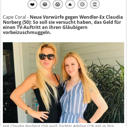
❤️
😂
😱
🔥
😥
👏
Cape Coral -
Neue Vorwürfe gegen Wendler-Ex Claudia
Norberg (50): So soll sie versucht haben, das Geld für
einen TV-Auftritt an ihren Gläubigern
vorbeizuschmuggeln.
Hat Claudia Norberg (50) auch Tochter Adeline (19) mit in ihre