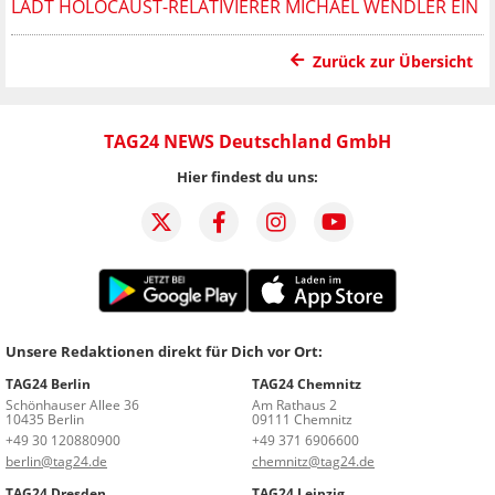
LÄDT HOLOCAUST-RELATIVIERER MICHAEL WENDLER EIN
Zurück zur Übersicht
TAG24 NEWS Deutschland GmbH
Hier findest du uns:
Unsere Redaktionen direkt für Dich vor Ort:
TAG24 Berlin
TAG24 Chemnitz
Schönhauser Allee 36
Am Rathaus 2
10435 Berlin
09111 Chemnitz
+49 30 120880900
+49 371 6906600
berlin@tag24.de
chemnitz@tag24.de
TAG24 Dresden
TAG24 Leipzig