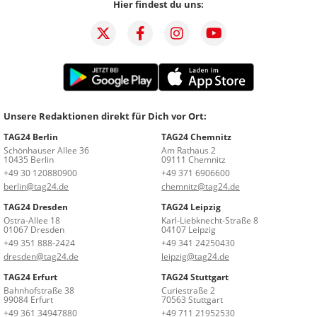
Hier findest du uns:
Unsere Redaktionen direkt für Dich vor Ort:
TAG24 Berlin
TAG24 Chemnitz
Schönhauser Allee 36
Am Rathaus 2
10435 Berlin
09111 Chemnitz
+49 30 120880900
+49 371 6906600
berlin@tag24.de
chemnitz@tag24.de
TAG24 Dresden
TAG24 Leipzig
Ostra-Allee 18
Karl-Liebknecht-Straße 8
01067 Dresden
04107 Leipzig
+49 351 888-2424
+49 341 24250430
dresden@tag24.de
leipzig@tag24.de
TAG24 Erfurt
TAG24 Stuttgart
Bahnhofstraße 38
Curiestraße 2
99084 Erfurt
70563 Stuttgart
+49 361 34947880
+49 711 21952530