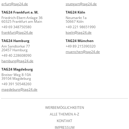
erfurt@tag24.de
stuttgart@tag24.de
TAG24 Frankfurt a. M.
TAG24 Köln
Friedrich-Ebert-Anlage 36
Neumarkt 1a
60325 Frankfurt am Main
50667 Köln
+49 69 348750580
+49 221 98651990
frankfurt@tag24.de
koeln@tag24.de
TAG24 Hamburg
TAG24 München
Am Sandtorkai 77
+49 89 215390320
20457 Hamburg
muenchen@tag24.de
+49 40 228608090
hamburg@tag24.de
TAG24 Magdeburg
Breiter Weg 8-10A
39104 Magdeburg
+49 391 50548260
magdeburg@tag24.de
WERBEMÖGLICHKEITEN
ALLE THEMEN A-Z
KONTAKT
IMPRESSUM