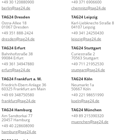
+49 30 120880900
+49 371 6906600
berlin@tag24.de
chemnitz@tag24.de
TAG24 Dresden
TAG24 Leipzig
Ostra-Allee 18
Karl-Liebknecht-Straße 8
01067 Dresden
04107 Leipzig
+49 351 888-2424
+49 341 24250430
dresden@tag24.de
leipzig@tag24.de
TAG24 Erfurt
TAG24 Stuttgart
Bahnhofstraße 38
Curiestraße 2
99084 Erfurt
70563 Stuttgart
+49 361 34947880
+49 711 21952530
erfurt@tag24.de
stuttgart@tag24.de
TAG24 Frankfurt a. M.
TAG24 Köln
Friedrich-Ebert-Anlage 36
Neumarkt 1a
60325 Frankfurt am Main
50667 Köln
+49 69 348750580
+49 221 98651990
frankfurt@tag24.de
koeln@tag24.de
TAG24 Hamburg
TAG24 München
Am Sandtorkai 77
+49 89 215390320
20457 Hamburg
muenchen@tag24.de
+49 40 228608090
hamburg@tag24.de