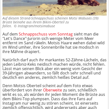
Auf diesem Strand-Schnappschuss scheinen Motsi Mabuses (39)
Brüste beinahe aus ihrem Bikini-Oberteil zu
fallen. ©
Instagram/motsimabuse
Auf dem
Schnappschuss vom Sonntag
sieht man die
"Let's Dance"-Jurorin sich wenige Meter vom Meer
entfernt im Sand räkeln. Motsis Haare wehen dabei wild
im Wind umher, ihre Sonnenbrille hat sie modisch in
ihre Mähne drapiert.
Natürlich darf auch ihr markantes 52-Zähne-Lächeln, das
jeden Leibniz-Keks neidisch machen würde, nicht fehlen.
Lässt man seinen Blick aber ein wenig vom Gesicht der
39-Jährigen abwandern, so fällt doch sehr schnell und
deutlich ein anderes, ziemlich heißes Detail auf.
Denn Motsis Oberteil scheint auf dem Foto etwas
überfordert von ihrer
Oberweite
zu sein, schließlich
wirkt es so, als würden ihr jeden Moment die Brüste aus
dem Bikini-Top plumpsen. Dass das ihre Fans auf
Instagram nur wenig zu stören scheint, ist einerseits
ziemlich offensichtlich, wird andererseits aber auch