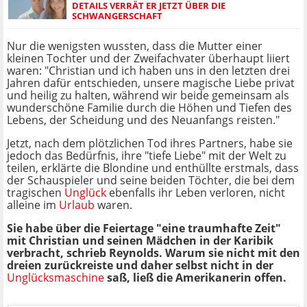
DETAILS VERRÄT ER JETZT ÜBER DIE
SCHWANGERSCHAFT
Nur die wenigsten wussten, dass die Mutter einer
kleinen Tochter und der Zweifachvater überhaupt liiert
waren: "Christian und ich haben uns in den letzten drei
Jahren dafür entschieden, unsere magische Liebe privat
und heilig zu halten, während wir beide gemeinsam als
wunderschöne Familie durch die Höhen und Tiefen des
Lebens, der Scheidung und des Neuanfangs reisten."
Jetzt, nach dem plötzlichen Tod ihres Partners, habe sie
jedoch das Bedürfnis, ihre "tiefe Liebe" mit der Welt zu
teilen, erklärte die Blondine und enthüllte erstmals, dass
der Schauspieler und seine beiden Töchter, die bei dem
tragischen
Unglück
ebenfalls ihr Leben verloren, nicht
alleine im
Urlaub
waren.
Sie habe über die Feiertage "eine traumhafte Zeit"
mit Christian und seinen Mädchen in der Karibik
verbracht, schrieb Reynolds. Warum sie nicht mit den
dreien zurückreiste und daher selbst nicht in der
Unglücksmaschine
saß, ließ die Amerikanerin offen.