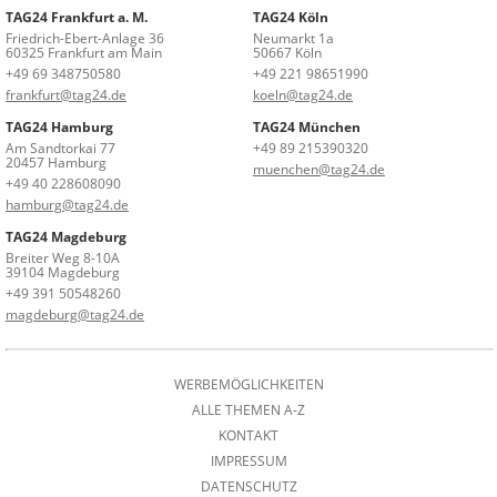
TAG24 Frankfurt a. M.
TAG24 Köln
Friedrich-Ebert-Anlage 36
Neumarkt 1a
60325 Frankfurt am Main
50667 Köln
+49 69 348750580
+49 221 98651990
frankfurt@tag24.de
koeln@tag24.de
TAG24 Hamburg
TAG24 München
Am Sandtorkai 77
+49 89 215390320
20457 Hamburg
muenchen@tag24.de
+49 40 228608090
hamburg@tag24.de
TAG24 Magdeburg
Breiter Weg 8-10A
39104 Magdeburg
+49 391 50548260
magdeburg@tag24.de
WERBEMÖGLICHKEITEN
ALLE THEMEN A-Z
KONTAKT
IMPRESSUM
DATENSCHUTZ