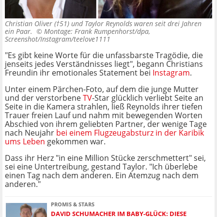
Christian Oliver (†51) und Taylor Reynolds waren seit drei Jahren
ein Paar. ©
Montage: Frank Rumpenhorst/dpa,
Screenshot/Instagram/teelove1111
"Es gibt keine Worte für die unfassbarste Tragödie, die
jenseits jedes Verständnisses liegt", begann Christians
Freundin ihr emotionales Statement bei
Instagram
.
Unter einem Pärchen-Foto, auf dem die junge Mutter
und der verstorbene
TV
-Star glücklich verliebt Seite an
Seite in die Kamera strahlen, ließ Reynolds ihrer tiefen
Trauer freien Lauf und nahm mit bewegenden Worten
Abschied von ihrem geliebten Partner, der wenige Tage
nach Neujahr
bei einem Flugzeugabsturz in der Karibik
ums Leben
gekommen war.
Dass ihr Herz "in eine Million Stücke zerschmettert" sei,
sei eine Untertreibung, gestand Taylor. "Ich überlebe
einen Tag nach dem anderen. Ein Atemzug nach dem
anderen."
PROMIS & STARS
DAVID SCHUMACHER IM BABY-GLÜCK: DIESE