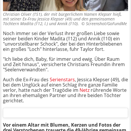
Christian Oliver (†51), der mit bürgerlichem Namen Klepser hieß,
mit seiner Ex-Frau Jessica Klepser (49) und den gemeinsamen
Töchtern Madita (†12, l.) und Annik (†10). ©
Screenshot/GoFundMe
Noch immer sei der Verlust ihrer großen Liebe sowie
seiner beiden Kinder Madita (†12) und Annik (†10) ein
"unvorstellbarer Schock", der bei den Hinterbliebenen
ein großes "Loch" hinterlasse, fuhr Taylor fort.
"Ich liebe dich, Baby, für immer und ewig. Über Raum
und Zeit hinaus", versicherte Christians Freundin ihrem
"Seelenverwandten".
Auch die Ex-Frau des
Serienstars
, Jessica Klepser (49), die
bei dem Unglück auf einen Schlag ihre ganze Familie
verlor, hatte nach der Tragödie im
Netz
rührende Worte
an ihren ehemaligen Partner und ihre beiden Töchter
gerichtet.
Vor einem Altar mit Blumen, Kerzen und Fotos der
drei Verstorbenen trauerte die 49-Jährige gemeinsam