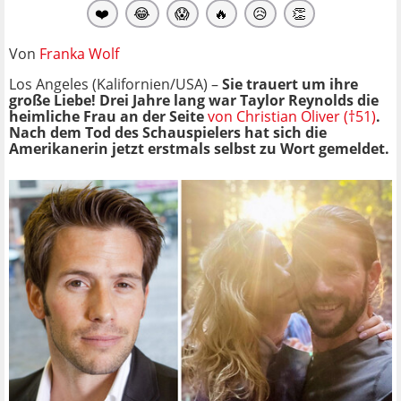
❤️
😂
😱
🔥
😥
👏
Von
Franka Wolf
Los Angeles (Kalifornien/USA) –
Sie trauert um ihre
große Liebe! Drei Jahre lang war Taylor Reynolds die
heimliche Frau an der Seite
von Christian Oliver (†51)
.
Nach dem Tod des Schauspielers hat sich die
Amerikanerin jetzt erstmals selbst zu Wort gemeldet.