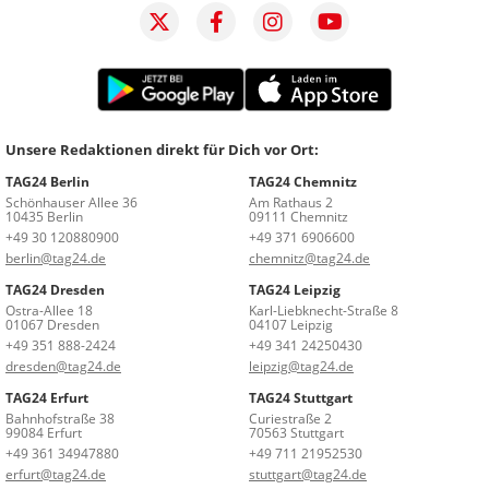
Unsere Redaktionen direkt für Dich vor Ort:
TAG24 Berlin
TAG24 Chemnitz
Schönhauser Allee 36
Am Rathaus 2
10435 Berlin
09111 Chemnitz
+49 30 120880900
+49 371 6906600
berlin@tag24.de
chemnitz@tag24.de
TAG24 Dresden
TAG24 Leipzig
Ostra-Allee 18
Karl-Liebknecht-Straße 8
01067 Dresden
04107 Leipzig
+49 351 888-2424
+49 341 24250430
dresden@tag24.de
leipzig@tag24.de
TAG24 Erfurt
TAG24 Stuttgart
Bahnhofstraße 38
Curiestraße 2
99084 Erfurt
70563 Stuttgart
+49 361 34947880
+49 711 21952530
erfurt@tag24.de
stuttgart@tag24.de