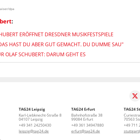
Kaiser/dpa
bert
:
SCHUBERT ERÖFFNET DRESDNER MUSIKFESTSPIELE
 "DAS HAST DU ABER GUT GEMACHT. DU DUMME SAU"
R OLAF SCHUBERT: DARUM GEHT ES
TAG24 Leipzig
TAG24 Erfurt
TAG24 St
Karl-Liebknecht-Straße 8
Bahnhofstraße 38
Curiestr
04107 Leipzig
99084 Erfurt
70563 Stu
+49 341 24250430
+49 361 34947880
+49 711 
leipzig@tag24.de
erfurt@tag24.de
stuttgar