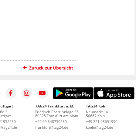
Zurück zur Übersicht
uttgart
TAG24 Frankfurt a. M.
TAG24 Köln
aße 2
Friedrich-Ebert-Anlage 36
Neumarkt 1a
ttgart
60325 Frankfurt am Main
50667 Köln
21952530
+49 69 348750580
+49 221 98651990
t@tag24.de
frankfurt@tag24.de
koeln@tag24.de