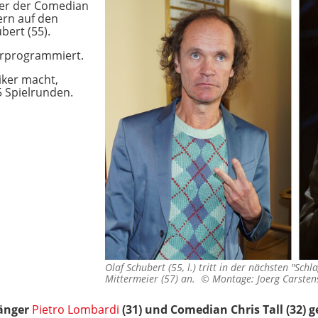
ber der Comedian
ern auf den
bert (55).
vorprogrammiert.
ker macht,
5 Spielrunden.
Olaf Schubert (55, l.) tritt in der nächsten "Sc
Mittermeier (57) an. ©
Montage: Joerg Carsten
änger
Pietro Lombardi
(31) und Comedian Chris Tall (32) 