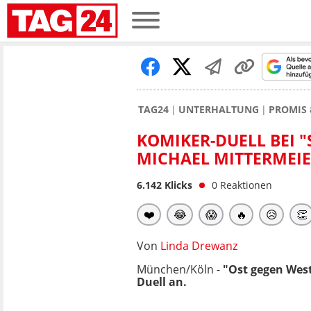
TAG24
UNTERHALTUNG
PROMIS 
KOMIKER-DUELL BEI "
MICHAEL MITTERMEI
6.142
Klicks
0
Reaktionen
❤️
😂
😱
🔥
😥
👏
Von
Linda Drewanz
München/Köln -
"Ost gegen West
Duell an.