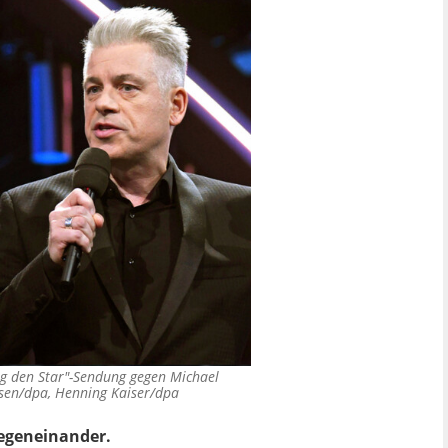
hlag den Star"-Sendung gegen Michael
sen/dpa, Henning Kaiser/dpa
gegeneinander.