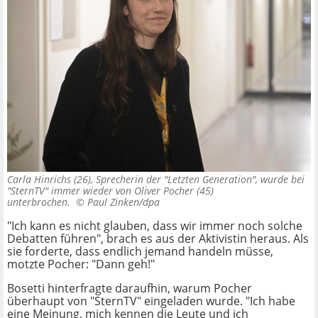
Carla Hinrichs (26), Sprecherin der "Letzten Generation", wurde bei
"SternTV" immer wieder von Oliver Pocher (45)
unterbrochen. ©
Paul Zinken/dpa
"Ich kann es nicht glauben, dass wir immer noch solche
Debatten führen", brach es aus der Aktivistin heraus. Als
sie forderte, dass endlich jemand handeln müsse,
motzte Pocher: "Dann geh!"
Bosetti hinterfragte daraufhin, warum Pocher
überhaupt von "SternTV" eingeladen wurde. "Ich habe
eine Meinung, mich kennen die Leute und ich