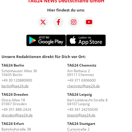
TAG24 NEWS Deutschland GmbH
Hier findest du uns:
Unsere Redaktionen direkt für Dich vor Ort:
TAG24 Berlin
TAG24 Chemnitz
Schönhauser Allee 36
Am Rathaus 2
10435 Berlin
09111 Chemnitz
+49 30 120880900
+49 371 6906600
berlin@tag24.de
chemnitz@tag24.de
TAG24 Dresden
TAG24 Leipzig
Ostra-Allee 18
Karl-Liebknecht-Straße 8
01067 Dresden
04107 Leipzig
+49 351 888-2424
+49 341 24250430
dresden@tag24.de
leipzig@tag24.de
TAG24 Erfurt
TAG24 Stuttgart
Bahnhofstraße 38
Curiestraße 2