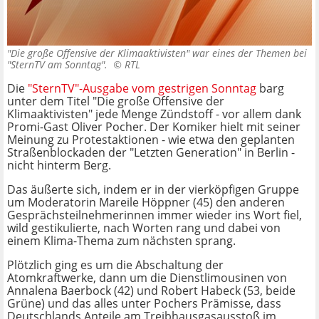
"Die große Offensive der Klimaaktivisten" war eines der Themen bei
"SternTV am Sonntag". ©
RTL
Die
"SternTV"-Ausgabe vom gestrigen Sonntag
barg
unter dem Titel "Die große Offensive der
Klimaaktivisten" jede Menge Zündstoff - vor allem dank
Promi-Gast Oliver Pocher. Der Komiker hielt mit seiner
Meinung zu Protestaktionen - wie etwa den geplanten
Straßenblockaden der "Letzten Generation" in Berlin -
nicht hinterm Berg.
Das äußerte sich, indem er in der vierköpfigen Gruppe
um Moderatorin Mareile Höppner (45) den anderen
Gesprächsteilnehmerinnen immer wieder ins Wort fiel,
wild gestikulierte, nach Worten rang und dabei von
einem Klima-Thema zum nächsten sprang.
Plötzlich ging es um die Abschaltung der
Atomkraftwerke, dann um die Dienstlimousinen von
Annalena Baerbock (42) und Robert Habeck (53, beide
Grüne) und das alles unter Pochers Prämisse, dass
Deutschlands Anteile am Treibhausgasausstoß im