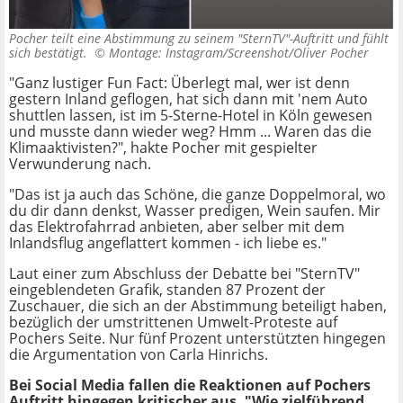
Pocher teilt eine Abstimmung zu seinem "SternTV"-Auftritt und fühlt
sich bestätigt. ©
Montage: Instagram/Screenshot/Oliver Pocher
"Ganz lustiger Fun Fact: Überlegt mal, wer ist denn
gestern Inland geflogen, hat sich dann mit 'nem Auto
shuttlen lassen, ist im 5-Sterne-Hotel in Köln gewesen
und musste dann wieder weg? Hmm ... Waren das die
Klimaaktivisten?", hakte Pocher mit gespielter
Verwunderung nach.
"Das ist ja auch das Schöne, die ganze Doppelmoral, wo
du dir dann denkst, Wasser predigen, Wein saufen. Mir
das Elektrofahrrad anbieten, aber selber mit dem
Inlandsflug angeflattert kommen - ich liebe es."
Laut einer zum Abschluss der Debatte bei "SternTV"
eingeblendeten Grafik, standen 87 Prozent der
Zuschauer, die sich an der Abstimmung beteiligt haben,
bezüglich der umstrittenen Umwelt-Proteste auf
Pochers Seite. Nur fünf Prozent unterstützten hingegen
die Argumentation von Carla Hinrichs.
Bei Social Media fallen die Reaktionen auf Pochers
Auftritt hingegen kritischer aus. "Wie zielführend