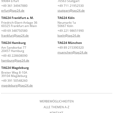
99084 Erfurt
70563 Stuttgart
+49 361 34947880
+49 711 21952530
erfurt@tag24.de
stuttgart@tag24.de
TAG24 Frankfurt a. M.
TAG24 Köln
Friedrich-Ebert-Anlage 36
Neumarkt 1a
60325 Frankfurt am Main
50667 Köln
+49 69 348750580
+49 221 98651990
frankfurt@tag24.de
koeln@tag24.de
TAG24 Hamburg
TAG24 München
Am Sandtorkai 77
+49 89 215390320
20457 Hamburg
muenchen@tag24.de
+49 40 228608090
hamburg@tag24.de
TAG24 Magdeburg
Breiter Weg 8-10A
39104 Magdeburg
+49 391 50548260
magdeburg@tag24.de
WERBEMÖGLICHKEITEN
ALLE THEMEN A-Z
KONTAKT