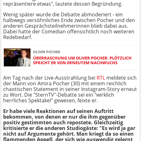
repräsentiere etwas", lautete dessen Begründung.
Wenig später wurde die Debatte abmoderiert - ein
halbwegs versöhnliches Ende zwischen Pocher und den
anderen Gesprächsteilnehmerinnen blieb dabei aus.
Dabei hatte der Comedian offensichtlich noch weiteren
Redebedarf.
OLIVER POCHER
ÜBERRASCHUNG UM OLIVER POCHER: PLÖTZLICH
SPRICHT ER VON ERNEUTEM NACHWUCHS
Am Tag nach der Live-Ausstrahlung bei
RTL
meldete sich
der Mann von Amira Pocher (30) mit einem reichlich
chaotischen Statement in seiner Instagram-Story erneut
zu Wort. Die "SternTV"-Debatte sei ein "wirklich
herrliches Spektakel" gewesen, feixte er.
Er habe viele Reaktionen auf seinen Auftritt
bekommen, von denen er nur die ihm gegenüber
positiv gestimmten auch repostete. Gleichzeitig
kritisierte er die anderen Studiogäste: "Es wird ja gar
nicht auf Argumente gehört. Man kriegt da so einen
flammenden Appell, der sich wie auswendig gelernt