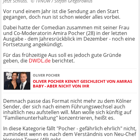
jetzt Schluss. ©
TVNOW / Stefan Gregorowius
Vor rund einem Jahr ist die Sendung an den Start
gegangen, doch nun ist schon wieder alles vorbei.
Dabei hatte der Comedian zusammen mit seiner Frau
und Co-Moderatorin Amira Pocher (28) in der letzten
Ausgabe - dem Jahresrückblick im Dezember - noch eine
Fortsetzung angekündigt.
Für das frühzeitige Aus soll es jedoch gute Gründe
geben, die
DWDL.de
berichtet.
OLIVER POCHER
OLIVER POCHER KENNT GESCHLECHT VON AMIRAS
BABY - ABER NICHT VON IHR
Demnach passe das Format nicht mehr zu dem Kölner
Sender, der sich nach einem Führungswechsel auch
inhaltlich neu aufstellen will. Man wolle sich künftig auf
"Familienunterhaltung" konzentrieren, heißt es.
In diese Kategorie fällt "Pocher - gefährlich ehrlich" nicht,
zumindest wenn es nach dem Verständnis von Neu-Chef
Henning Tewes (49) geht.