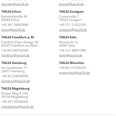
dresden@tag24.de
leipzig@tag24.de
TAG24 Erfurt
TAG24 Stuttgart
Bahnhofstraße 38
Curiestraße 2
99084 Erfurt
70563 Stuttgart
+49 361 34947880
+49 711 21952530
erfurt@tag24.de
stuttgart@tag24.de
TAG24 Frankfurt a. M.
TAG24 Köln
Friedrich-Ebert-Anlage 36
Neumarkt 1a
60325 Frankfurt am Main
50667 Köln
+49 69 348750580
+49 221 98651990
frankfurt@tag24.de
koeln@tag24.de
TAG24 Hamburg
TAG24 München
Am Sandtorkai 77
+49 89 215390320
20457 Hamburg
muenchen@tag24.de
+49 40 228608090
hamburg@tag24.de
TAG24 Magdeburg
Breiter Weg 8-10A
39104 Magdeburg
+49 391 50548260
magdeburg@tag24.de