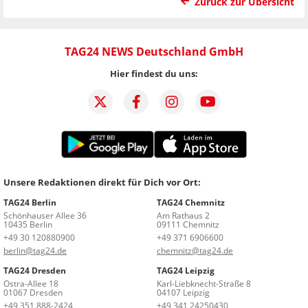
Zurück zur Übersicht
TAG24 NEWS Deutschland GmbH
Hier findest du uns:
Unsere Redaktionen direkt für Dich vor Ort:
TAG24 Berlin
TAG24 Chemnitz
Schönhauser Allee 36
Am Rathaus 2
10435 Berlin
09111 Chemnitz
+49 30 120880900
+49 371 6906600
berlin@tag24.de
chemnitz@tag24.de
TAG24 Dresden
TAG24 Leipzig
Ostra-Allee 18
Karl-Liebknecht-Straße 8
01067 Dresden
04107 Leipzig
+49 351 888-2424
+49 341 24250430