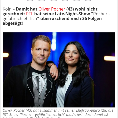
Köln –
Damit hat
Oliver Pocher
(43) wohl nicht
gerechnet:
RTL
hat seine Late-Night-Show "
Pocher -
gefährlich ehrlich
" überraschend nach 36 Folgen
abgesägt!
Oliver Pocher (43) hat zusammen mit seiner Ehefrau Amira (28) die
RTL-Show "Pocher - gefährlich ehrlich" moderiert, doch damit ist