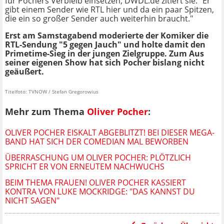
für Pochers Verbleib einsetzen, DWDL.de zitiert sie: "Er
gibt einem Sender wie RTL hier und da ein paar Spitzen,
die ein so großer Sender auch weiterhin braucht."
Erst am Samstagabend moderierte der Komiker die
RTL-Sendung "5 gegen Jauch" und holte damit den
Primetime-Sieg in der jungen Zielgruppe. Zum Aus
seiner eigenen Show hat sich Pocher bislang nicht
geäußert.
Titelfoto: TVNOW / Stefan Gregorowius
Mehr zum Thema
Oliver Pocher
:
OLIVER POCHER EISKALT ABGEBLITZT! BEI DIESER MEGA-
BAND HAT SICH DER COMEDIAN MAL BEWORBEN
ÜBERRASCHUNG UM OLIVER POCHER: PLÖTZLICH
SPRICHT ER VON ERNEUTEM NACHWUCHS
BEIM THEMA FRAUEN! OLIVER POCHER KASSIERT
KONTRA VON LUKE MOCKRIDGE: "DAS KANNST DU
NICHT SAGEN"