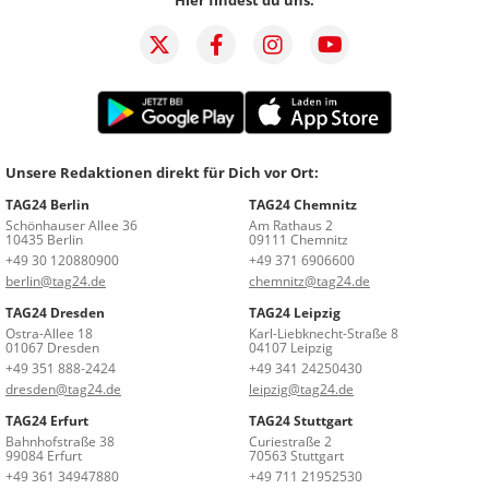
Unsere Redaktionen direkt für Dich vor Ort:
TAG24 Berlin
TAG24 Chemnitz
Schönhauser Allee 36
Am Rathaus 2
10435 Berlin
09111 Chemnitz
+49 30 120880900
+49 371 6906600
berlin@tag24.de
chemnitz@tag24.de
TAG24 Dresden
TAG24 Leipzig
Ostra-Allee 18
Karl-Liebknecht-Straße 8
01067 Dresden
04107 Leipzig
+49 351 888-2424
+49 341 24250430
dresden@tag24.de
leipzig@tag24.de
TAG24 Erfurt
TAG24 Stuttgart
Bahnhofstraße 38
Curiestraße 2
99084 Erfurt
70563 Stuttgart
+49 361 34947880
+49 711 21952530