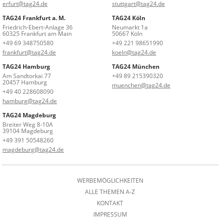
erfurt@tag24.de
stuttgart@tag24.de
TAG24 Frankfurt a. M.
TAG24 Köln
Friedrich-Ebert-Anlage 36
Neumarkt 1a
60325 Frankfurt am Main
50667 Köln
+49 69 348750580
+49 221 98651990
frankfurt@tag24.de
koeln@tag24.de
TAG24 Hamburg
TAG24 München
Am Sandtorkai 77
+49 89 215390320
20457 Hamburg
muenchen@tag24.de
+49 40 228608090
hamburg@tag24.de
TAG24 Magdeburg
Breiter Weg 8-10A
39104 Magdeburg
+49 391 50548260
magdeburg@tag24.de
WERBEMÖGLICHKEITEN
ALLE THEMEN A-Z
KONTAKT
IMPRESSUM