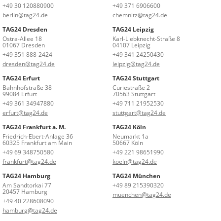
+49 30 120880900
+49 371 6906600
berlin@tag24.de
chemnitz@tag24.de
TAG24 Dresden
TAG24 Leipzig
Ostra-Allee 18
Karl-Liebknecht-Straße 8
01067 Dresden
04107 Leipzig
+49 351 888-2424
+49 341 24250430
dresden@tag24.de
leipzig@tag24.de
TAG24 Erfurt
TAG24 Stuttgart
Bahnhofstraße 38
Curiestraße 2
99084 Erfurt
70563 Stuttgart
+49 361 34947880
+49 711 21952530
erfurt@tag24.de
stuttgart@tag24.de
TAG24 Frankfurt a. M.
TAG24 Köln
Friedrich-Ebert-Anlage 36
Neumarkt 1a
60325 Frankfurt am Main
50667 Köln
+49 69 348750580
+49 221 98651990
frankfurt@tag24.de
koeln@tag24.de
TAG24 Hamburg
TAG24 München
Am Sandtorkai 77
+49 89 215390320
20457 Hamburg
muenchen@tag24.de
+49 40 228608090
hamburg@tag24.de