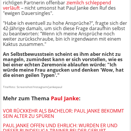
richtigen Partnerin offenbar
ziemlich schleppend
verläuft
– nicht umsonst hat Paul Janke den Ruf des
"ewigen Dauersingles".
"Habe ich eventuell zu hohe Ansprüche?", fragte sich der
42-Jährige damals, um sich diese Frage daraufhin selbst
zu beantworten: "Wenn ich meine Ansprüche noch
weiter zurückschraube, bin ich irgendwann mit einem
Kaktus zusammen."
An Selbstbewusstsein scheint es ihm aber nicht zu
mangeln, zumindest kann er sich vorstellen, wie es
bei einer echten Zeremonie ablaufen würde: "Ich
würde meine Frau angucken und denken 'Wow, hat
die einen geilen Typen'."
Titelfoto: Screenshot/Instagram/jankepaul
Mehr zum Thema
Paul Janke
:
VOR RÜCKKEHR ALS BACHELOR: PAUL JANKE BEKOMMT
SEIN ALTER ZU SPÜREN
PAUL JANKE OFFEN UND EHRLICH: WURDEN ER UND
DIESER BUNDESLIGA-TRAINER BEI DER GEBURT