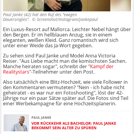
Paul Janke (42) hat den Ruf des "ewigen
Dauersingles". ©
Screenshot/Instagram/jankepaul
Ein Luxus-Resort auf Mallorca. Leichter Nebel hängt über
den Bergen. Er im hellblauen Anzug, sie in einem
eleganten, weißen Kleid. Ganz romantisch wird sich
unter einer Weide das Ja-Wort gegeben.
Zu sehen sind Paul Janke und Model Anna Victoria
Reiser. "Aus Liebe macht man die komischsten Sachen.
Manche heiraten sogar", schreibt der "
Kampf der
Realitystars
"-Teilnehmer unter den Post.
Also tatsächlich eine Blitz-Hochzeit, wie viele Follower in
den Kommentaren vermuteten? "Nein - ich habe nicht
geheiratet - es war nur ein Fotoshooting", löst der 42-
Jährige nur ein paar Sätze später auf. Die Fotos sind Teil
einer Werbekampagne für eine Hochzeitsplanerin.
PAUL JANKE
VOR RÜCKKEHR ALS BACHELOR: PAUL JANKE
BEKOMMT SEIN ALTER ZU SPÜREN